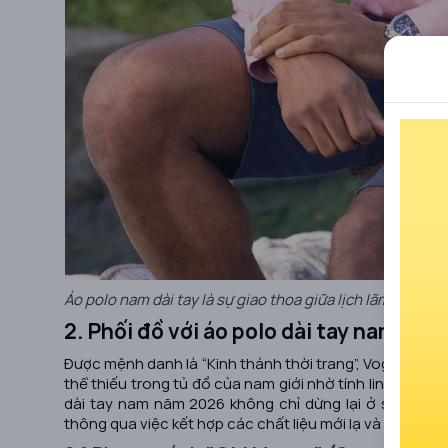
Áo polo nam dài tay là sự giao thoa giữa lịch lãm và ph
2. Phối đồ với áo polo dài tay nam th
Được mệnh danh là “Kinh thánh thời trang”,
Vogue
thườn
thể thiếu trong tủ đồ của nam giới nhờ tính linh hoạt 
dài tay nam năm 2026 không chỉ dừng lại ở sự lịch l
thông qua việc kết hợp các chất liệu mới lạ và bảng màu