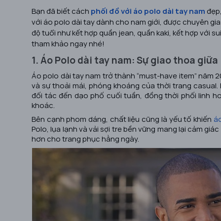
Bạn đã biết cách
phối đồ với áo polo dài tay nam
đẹp,
với áo polo dài tay dành cho nam giới, được chuyên gi
độ tuổi như kết hợp quần jean, quần kaki, kết hợp với su
tham khảo ngay nhé!
1. Áo Polo dài tay nam: Sự giao thoa giữ
Áo polo dài tay nam trở thành “must-have item” năm 
và sự thoải mái, phóng khoáng của thời trang casual.
đối tác đến dạo phố cuối tuần, đồng thời phối linh ho
khoác.
Bên cạnh phom dáng, chất liệu cũng là yếu tố khiến
á
Polo, lụa lạnh và vải sợi tre bền vững mang lại cảm giá
hơn cho trang phục hằng ngày.