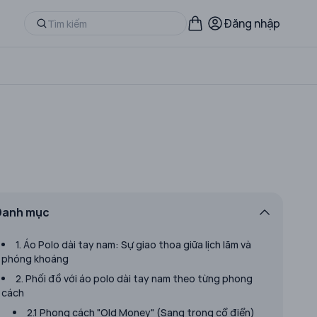
Đăng nhập
Danh mục
1. Áo Polo dài tay nam: Sự giao thoa giữa lịch lãm và
phóng khoáng
2. Phối đồ với áo polo dài tay nam theo từng phong
cách
2.1 Phong cách "Old Money" (Sang trọng cổ điển)