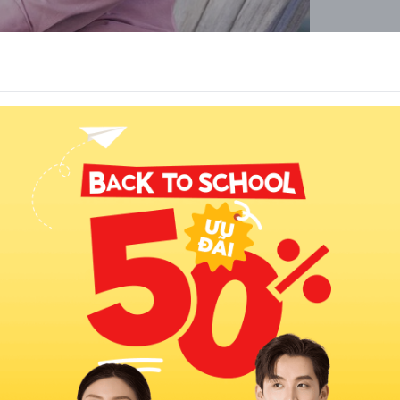
óng khoáng
eo từng phong cách
g xuyên đưa áo Polo vào danh sách những món đồ không
cao. Thừa hưởng tinh thần đó, xu hướng phối đồ với áo Polo
ãm truyền thống mà còn hướng tới sự phá cách, trẻ trung
 trung tính.