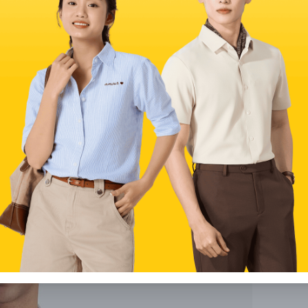
cổ điển)
hô trương, phong cách Old Money là một trong những cách
 hiện nay. Bạn có thể kết hợp áo polo dài tay cùng quần
, thanh lịch mà vẫn giữ được sự thoải mái khi mặc.
như trắng kem, beige, navy, xám hoặc nâu để tạo đúng tinh
iày loafers da, đồng hồ tối giản hoặc thắt lưng da trơn sẽ
ông thức phối đồ lý tưởng cho những buổi gặp đối tác, hẹn
.