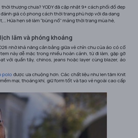
 thời thượng chưa? YODY đã cập nhật 9+ cách phối đồ đẹp
a đánh giá có phong cách thời trang phù hợp với đa dạng
it,... Hứa hẹn sẽ làm “bùng nổ” mảng thời trang mùa hè,
a lịch lãm và phóng khoáng
2026 nhờ khả năng cân bằng giữa vẻ chỉn chu của áo có cổ
 Item này dễ mặc trong nhiều hoàn cảnh, từ đi làm, gặp gỡ
ạt với quần tây, chinos, jeans hoặc layer cùng blazer, áo
o polo
được ưa chuộng hơn. Các chất liệu như len tăm Knit
c mềm mại, thoáng khí, giữ form tốt và tạo vẻ ngoài cao cấp