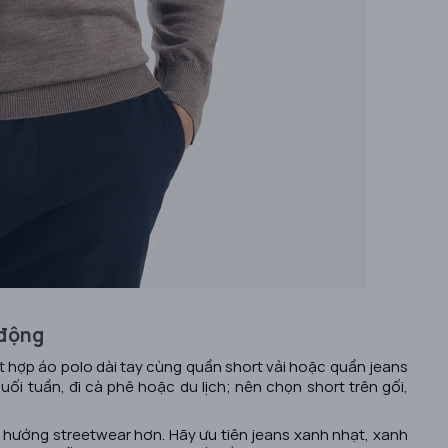
 động
 hợp áo polo dài tay cùng quần short vải hoặc quần jeans
i tuần, đi cà phê hoặc du lịch; nên chọn short trên gối,
ơi hướng streetwear hơn. Hãy ưu tiên jeans xanh nhạt, xanh