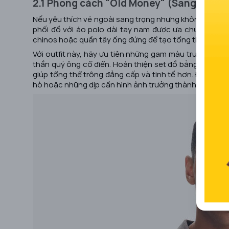
2.1 Phong cách "Old Money" (Sang trọng 
Nếu yêu thích vẻ ngoài sang trọng nhưng không quá p
phối đồ với áo polo dài tay nam được ưa chuộng nhất
chinos hoặc quần tây ống đứng để tạo tổng thể chỉn chu
Với outfit này, hãy ưu tiên những gam màu trung tính 
thần quý ông cổ điển. Hoàn thiện set đồ bằng một đôi g
giúp tổng thể trông đẳng cấp và tinh tế hơn. Đây là c
hò hoặc những dịp cần hình ảnh trưởng thành, lịch lãm