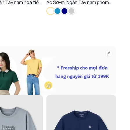
ắn Tay nam họa tiết
Áo Sơ-mi Ngắn Tay nam phom
Áo Sơ
egular
Slim Fit
blen
Thoá