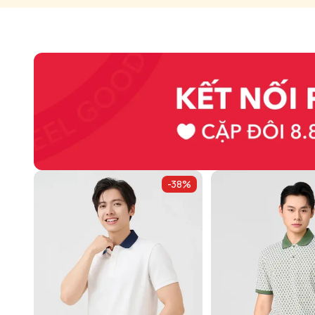
-
38
%