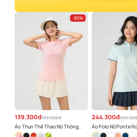
-
30
%
139.300đ
244.300đ
199.000đ
349.00
Áo Thun Thể Thao Nữ Thông
Áo Polo Nữ Ponte R
Thoáng, Năng Động
Dáng Suông