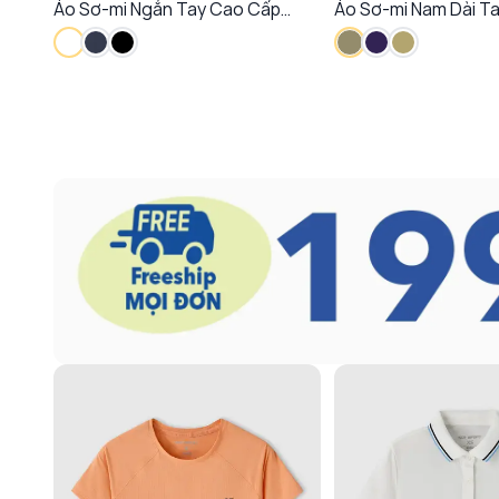
Áo Sơ-mi Ngắn Tay Cao Cấp
Áo Sơ-mi Nam Dài T
Regular In Nổi Thoáng Khí Chống
Caro Phom Regular
Nhăn
Giữ Phom Tôn Dáng