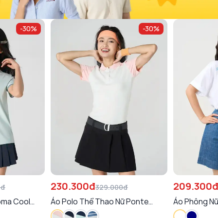
-
30
%
-
30
%
230.300đ
209.300
0đ
329.000đ
oma Cool
Áo Polo Thể Thao Nữ Ponte
Áo Phông Nữ
Roma Cool™ Năng Động