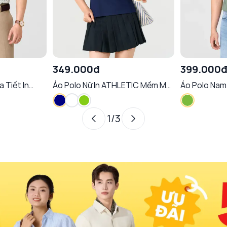
349.000đ
399.000
 Tiết In
Áo Polo Nữ In ATHLETIC Mềm Mại
Áo Polo Nam
ôn Dáng
Thoáng Khí Chống Nhăn Tôn
Dáng
1
/
3