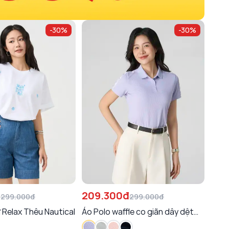
-
30
%
-
30
%
đ
209.300đ
344
299.000đ
299.000đ
 Relax Thêu Nautical
Áo Polo waffle co giãn dây dệt
Quần
vai