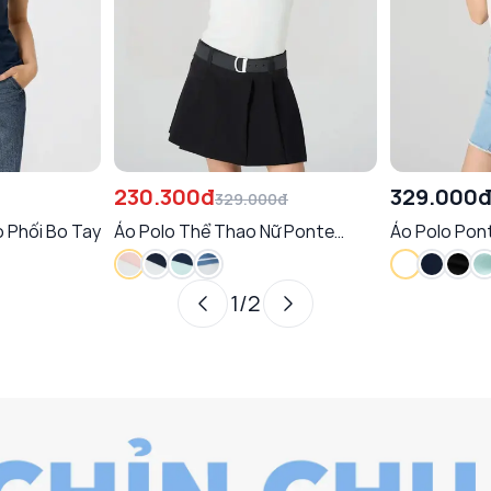
230.300đ
329.000
329.000đ
 Phối Bo Tay
Áo Polo Thể Thao Nữ Ponte
Áo Polo Pon
Roma Cool™ Năng Động
lưới
1
/
2