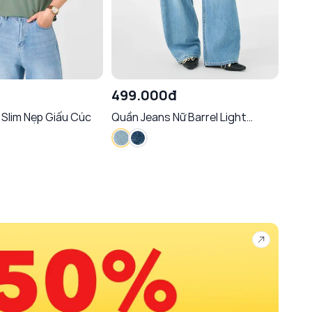
đ
499.000đ
629
 Slim Nẹp Giấu Cúc
Quần Jeans Nữ Barrel Light
Quần
Weight
Trơn