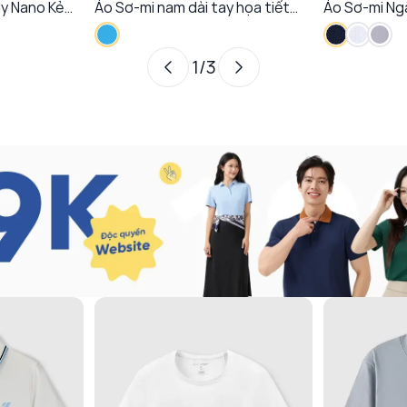
ay Nano Kẻ
Áo Sơ-mi nam dài tay họa tiết
Áo Sơ-mi Ng
 Chống Nhăn
phom Slim Fit Mềm Mượt Co Giãn
vạt ngang R
Linh Hoạt
1
/
3