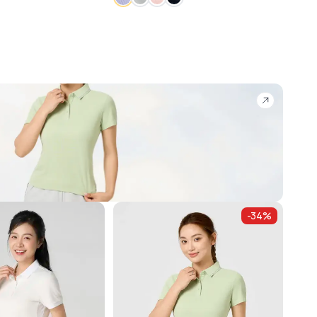
-
34
%