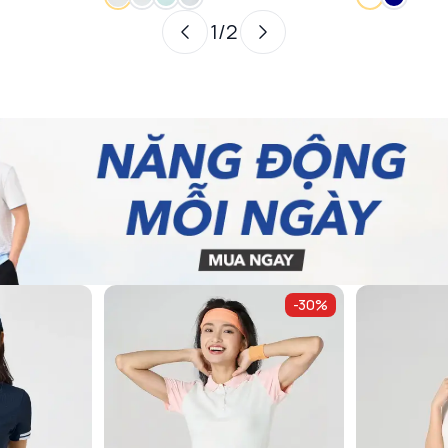
1
/
2
-
30
%