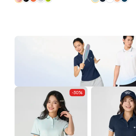
-
30
%