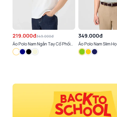
219.000đ
349.000đ
349.000đ
Áo Polo Nam Ngắn Tay Cổ Phối
Áo Polo Nam Slim Họa
Bo
Tràn Chống Nhăn T