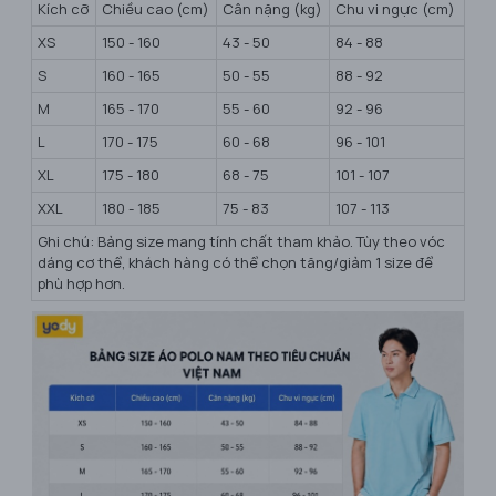
Kích cỡ
Chiều cao (cm)
Cân nặng (kg)
Chu vi ngực (cm)
XS
150 - 160
43 - 50
84 - 88
S
160 - 165
50 - 55
88 - 92
M
165 - 170
55 - 60
92 - 96
L
170 - 175
60 - 68
96 - 101
XL
175 - 180
68 - 75
101 - 107
XXL
180 - 185
75 - 83
107 - 113
Ghi chú: Bảng size mang tính chất tham khảo. Tùy theo vóc
dáng cơ thể, khách hàng có thể chọn tăng/giảm 1 size để
phù hợp hơn.