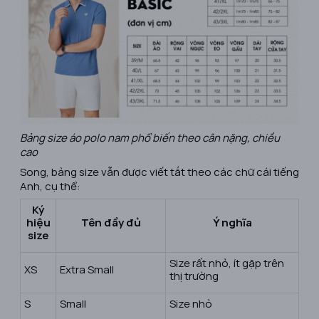
Bảng size áo polo nam phổ biến theo cân nặng, chiều
cao
Song, bảng size vẫn được viết tắt theo các chữ cái tiếng
Anh, cụ thể:
Ký
hiệu
Tên đầy đủ
Ý nghĩa
size
Size rất nhỏ, ít gặp trên
XS
Extra Small
thị trường
S
Small
Size nhỏ