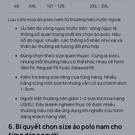
46
XXL
121 – 128
2XL – 3XL
Lưu ý khi mua áo polo nam từ thương hiệu nước ngoài
Ưu tiên đo vòng ngực trước tiên: Vòng ngực là
thông số quan trọng nhất khi chọn áo polo. Nếu
số đo ngực chuẩn, các thông số khác như vai và
thân áo thường sẽ tương đối phù hợp.
Đừng chọn theo size quen thuộc: Cùng là size L
nhưng mỗi thương hiệu có thể khác nhau về form
Slim Fit, Regular Fit hoặc Relaxed Fit.
Kiểm tra bảng size riêng của từng hãng: Nhiều
hãng cùng một size M nhưng vẫn có sự chênh lệch
1–3cm.
Người Việt thường nên giảm 1–2 size khi mua hàng
US/EU: Đây là kinh nghiệm thực tế được nhiều
thương hiệu nội địa ứng dụng khi nghiên cứu form
dáng khách hàng Việt.
6. Bí quyết chọn size áo polo nam cho
từng dáng người