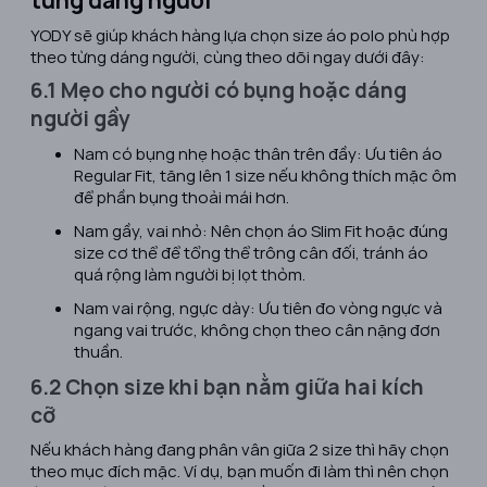
YODY sẽ giúp khách hàng lựa chọn size áo polo phù hợp
theo từng dáng người, cùng theo dõi ngay dưới đây:
6.1 Mẹo cho người có bụng hoặc dáng
người gầy
Nam có bụng nhẹ hoặc thân trên đầy: Ưu tiên áo
Regular Fit, tăng lên 1 size nếu không thích mặc ôm
để phần bụng thoải mái hơn.
Nam gầy, vai nhỏ: Nên chọn áo Slim Fit hoặc đúng
size cơ thể để tổng thể trông cân đối, tránh áo
quá rộng làm người bị lọt thỏm.
Nam vai rộng, ngực dày: Ưu tiên đo vòng ngực và
ngang vai trước, không chọn theo cân nặng đơn
thuần.
6.2 Chọn size khi bạn nằm giữa hai kích
cỡ
Nếu khách hàng đang phân vân giữa 2 size thì hãy chọn
theo mục đích mặc. Ví dụ, bạn muốn đi làm thì nên chọn