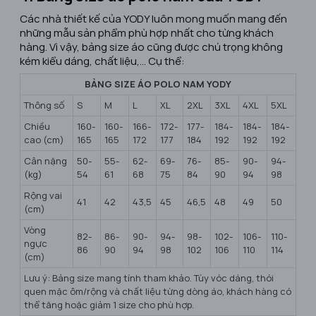
Các nhà thiết kế của YODY luôn mong muốn mang đến
những mẫu sản phẩm phù hợp nhất cho từng khách
hàng. Vì vậy, bảng size áo cũng được chú trọng không
kém kiểu dáng, chất liệu,... Cụ thể:
BẢNG SIZE ÁO POLO NAM YODY
Thông số
S
M
L
XL
2XL
3XL
4XL
5XL
Chiều
160-
160-
166-
172-
177-
184-
184-
184-
cao (cm)
165
165
172
177
184
192
192
192
Cân nặng
50-
55-
62-
69-
76-
85-
90-
94-
(kg)
54
61
68
75
84
90
94
98
Rộng vai
41
42
43,5
45
46,5
48
49
50
(cm)
Vòng
82-
86-
90-
94-
98-
102-
106-
110-
ngực
86
90
94
98
102
106
110
114
(cm)
Lưu ý: Bảng size mang tính tham khảo. Tùy vóc dáng, thói
quen mặc ôm/rộng và chất liệu từng dòng áo, khách hàng có
thể tăng hoặc giảm 1 size cho phù hợp.