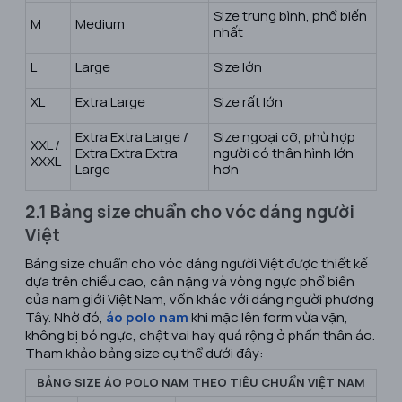
Size trung bình, phổ biến
M
Medium
nhất
L
Large
Size lớn
XL
Extra Large
Size rất lớn
Extra Extra Large /
Size ngoại cỡ, phù hợp
XXL /
Extra Extra Extra
người có thân hình lớn
XXXL
Large
hơn
2.1 Bảng size chuẩn cho vóc dáng người
Việt
Bảng size chuẩn cho vóc dáng người Việt được thiết kế
dựa trên chiều cao, cân nặng và vòng ngực phổ biến
của nam giới Việt Nam, vốn khác với dáng người phương
Tây. Nhờ đó,
áo polo nam
khi mặc lên form vừa vặn,
không bị bó ngực, chật vai hay quá rộng ở phần thân áo.
Tham khảo bảng size cụ thể dưới đây:
BẢNG SIZE ÁO POLO NAM THEO TIÊU CHUẨN VIỆT NAM