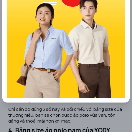
3. Cách đo thông số cơ thể để chọn
size áo polo chính xác nhất
Để chọn đúng size áo polo nam, bạn nên đo 3 thông số
cơ bản sau:
Vòng ngực
: Dùng thước dây quấn quanh phần
ngực nở nhất, giữ thước ngang và không siết quá
chặt. Đây là thông số quan trọng nhất để áo
không bị bó ngực hay quá rộng.
Ngang vai
: Đo từ điểm đầu vai bên trái đến đầu vai
bên phải, đi ngang qua lưng. Thông số này giúp áo
lên form chuẩn, không bị chật vai hoặc xệ form.
Chiều dài áo
: Đo từ điểm cao nhất của vai xuống
phần thân áo mong muốn (thường ngang hông).
Chiều dài phù hợp giúp mặc cân đối và dễ vận
động.
Chỉ cần đo đúng 3 số này và đối chiếu với bảng size của
thương hiệu, bạn sẽ chọn được áo polo vừa vặn, tôn
dáng và thoải mái hơn khi mặc.
4. Bảng size áo polo nam của YODY