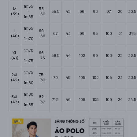
1m55
M
53 –
–
65.5
42
96
93
97
20
30.5
(39)
60
1m65
1m65
L
60 –
–
67
43
99
96
100
21
31.5
(40)
66
1m70
1m70
XL
66 –
–
68.5
44
102
99
103
22
32.5
(41)
75
1m75
1m75
2XL
75 –
–
70
45
105
102
106
23
33.5
(42)
82
1m80
1m80
3XL
82 –
–
71.5
46
108
105
109
24
34.5
(43)
87
1m85