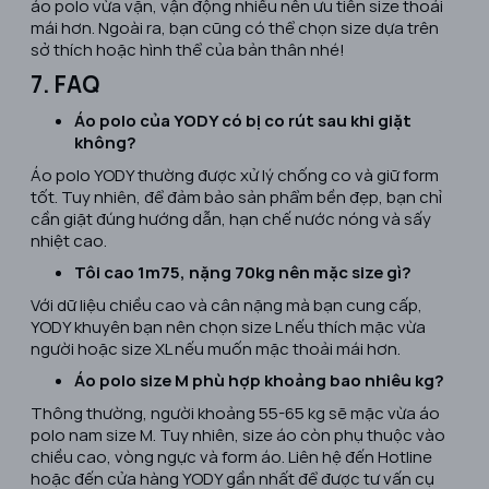
áo polo vừa vặn, vận động nhiều nên ưu tiên size thoải
mái hơn. Ngoài ra, bạn cũng có thể chọn size dựa trên
sở thích hoặc hình thể của bản thân nhé!
7. FAQ
Áo polo của YODY có bị co rút sau khi giặt
không?
Áo polo YODY thường được xử lý chống co và giữ form
tốt. Tuy nhiên, để đảm bảo sản phẩm bền đẹp, bạn chỉ
cần giặt đúng hướng dẫn, hạn chế nước nóng và sấy
nhiệt cao.
Tôi cao 1m75, nặng 70kg nên mặc size gì?
Với dữ liệu chiều cao và cân nặng mà bạn cung cấp,
YODY khuyên bạn nên chọn size L nếu thích mặc vừa
người hoặc size XL nếu muốn mặc thoải mái hơn.
Áo polo size M phù hợp khoảng bao nhiêu kg?
Thông thường, người khoảng 55-65 kg sẽ mặc vừa áo
polo nam size M. Tuy nhiên, size áo còn phụ thuộc vào
chiều cao, vòng ngực và form áo. Liên hệ đến Hotline
hoặc đến cửa hàng YODY gần nhất để được tư vấn cụ