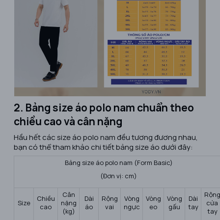
2. Bảng size áo polo nam chuẩn theo
chiều cao và cân nặng
Hầu hết các size áo polo nam đều tương đương nhau,
bạn có thể tham khảo chi tiết bảng size áo dưới đây:
Bảng size áo polo nam (Form Basic)
(Đơn vị: cm)
Cân
Rộn
Chiều
Dài
Rộng
Vòng
Vòng
Vòng
Dài
Size
nặng
cửa
cao
áo
vai
ngực
eo
gấu
tay
(kg)
tay