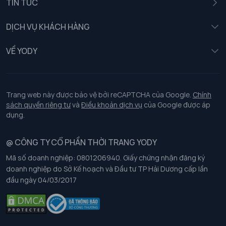
TIN TỨC
Nữ
DỊCH VỤ KHÁCH HÀNG
Trẻ em
Chính sách khách hàng thân thiết
VỀ YODY
Đồng phục
Chính sách đổi trả
Giới thiệu
Chính sách bảo vệ dữ liệu cá nhân
Tuyển dụng
Trang web này được bảo vệ bởi reCAPTCHA của Google.
Chính
sách quyền riêng tư
và
Điều khoản dịch vụ
của Google được áp
Chính sách thanh toán, giao nhận
dụng.
Chính sách chất lượng và an toàn sức khoẻ nghề nghiệp
@ CÔNG TY CỔ PHẦN THỜI TRANG YODY
Mã số doanh nghiệp: 0801206940. Giấy chứng nhận đăng ký
Chính sách đơn đồng phục
doanh nghiệp do Sở Kế hoạch và Đầu tư TP Hải Dương cấp lần
đầu ngày 04/03/2017
Hướng dẫn chọn kích thước