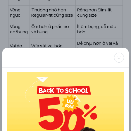
Vòng
Thường nhỏ hơn
Rộng hơn Slim-fit
ngực
Regular-fit cùng size
cùng size
Vòng
Ôm hơn ở phần eo
Ít ôm bụng, dễ mặc
eo/bụng
và bụng
hơn
Dễ chịu hơn ở vai và
Vai áo
Vừa sát vai hơn
tay
Cảm
Gọn gàng, trẻ trung,
Thoải mái, dễ vận
giác
lịch sự
động, ít kén dáng
mặc
Người thích mặc vừa
Người thích sự thoải
Phù hợp
người, vóc dáng cân
mái, có bụng nhẹ,
với ai
đối, không muốn áo
vai/ngực lớn hoặc
quá rộng
mặc hằng ngày
Có thể cần tăng 1
Thường chọn đúng
Khi chọn
size nếu không thích
size theo chiều cao,
size
ôm
cân nặng