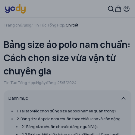
Trang chủ
/
Blog
/
Tin Tức Tổng Hợp
/
Chi tiết
Bảng size áo polo nam chuẩn:
Cách chọn size vừa vặn từ
chuyên gia
Tin Tức Tổng Hợp
Ngày đăng:
23/5/2024
Danh mục
1. Tại sao việc chọn đúng size áo polo nam lại quan trọng?
2. Bảng size áo polo nam chuẩn theo chiều cao và cân nặng
2.1 Bảng size chuẩn cho vóc dáng người Việt
2.2 Sự khác biệt giữa bảng size Polo Slim-fit và Regular-fit