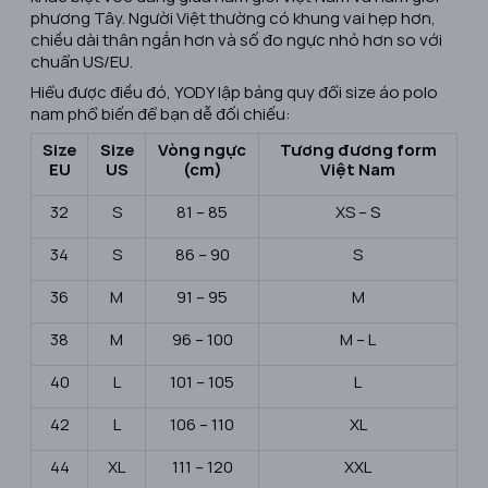
phương Tây. Người Việt thường có khung vai hẹp hơn,
chiều dài thân ngắn hơn và số đo ngực nhỏ hơn so với
chuẩn US/EU.
Hiểu được điều đó, YODY lập bảng quy đổi size áo polo
nam phổ biến để bạn dễ đối chiếu:
Size
Size
Vòng ngực
Tương đương form
EU
US
(cm)
Việt Nam
32
S
81 – 85
XS – S
34
S
86 – 90
S
36
M
91 – 95
M
38
M
96 – 100
M – L
40
L
101 – 105
L
42
L
106 – 110
XL
44
XL
111 – 120
XXL