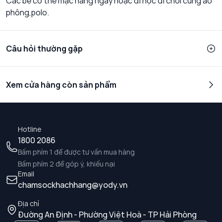
Các bé có thể mặc hàng ngày hoặc đi học đi chơi cùng áo
phông,polo.
Câu hỏi thường gặp
Xem cửa hàng còn sản phẩm
Hotline
1800 2086
Bấm phím 1 để được tư vấn mua hàng
Bấm phím 2 để góp ý, khiếu nại
Email
chamsockhachhang@yody.vn
Địa chỉ
Đường An Định - Phường Việt Hoà - TP Hải Phòng