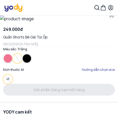
1/0
249.000đ
Quần Shorts Bé Gái Túi Ốp
GKCS25S025-TRA-M
Màu sắc:
Trắng
Kích thước:
M
Hướng dẫn chọn size
M
Sản phẩm đang tạm hết hàng
YODY cam kết