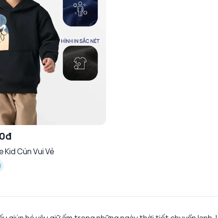
00đ
 Kid Cún Vui Vẻ
u giúp bé yêu giữ ấm trong những ngày thời tiết chuyển lạnh. 