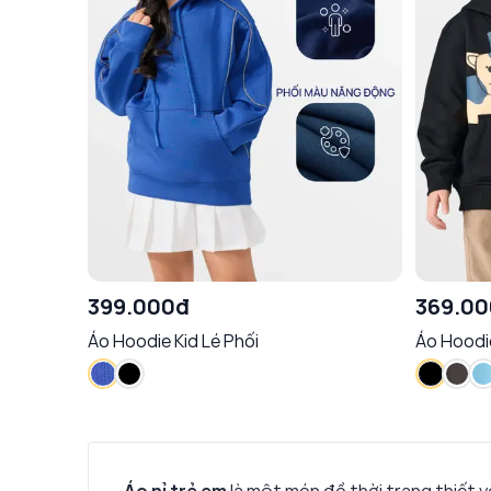
399.000đ
369.0
Áo Hoodie Kid Lé Phối
Áo Hoodie
Áo nỉ trẻ em
là một món đồ thời trang thiết yế