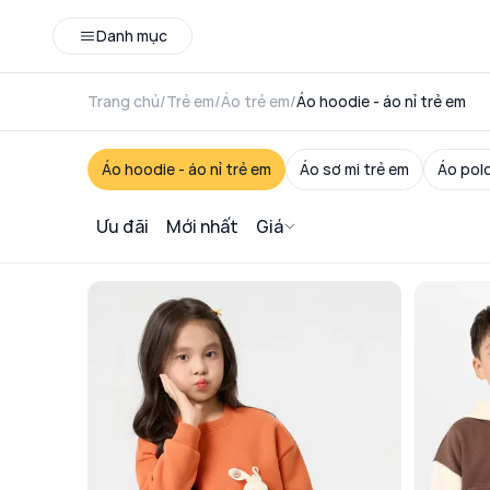
Danh mục
Trang chủ
/
Trẻ em
/
Áo trẻ em
/
Áo hoodie - áo nỉ trẻ em
Áo hoodie - áo nỉ trẻ em
Áo sơ mi trẻ em
Áo polo
Ưu đãi
Mới nhất
Giá