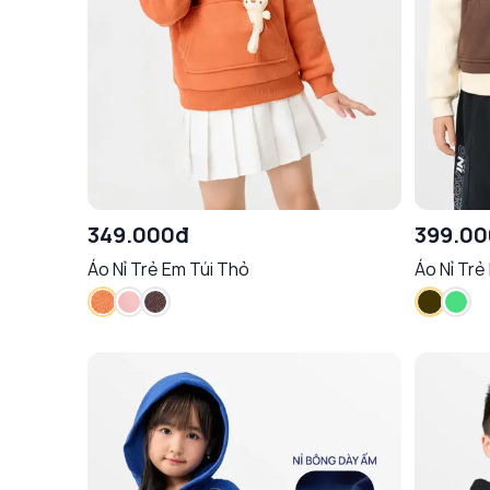
349.000đ
399.0
Áo Nỉ Trẻ Em Túi Thỏ
Áo Nỉ Tr