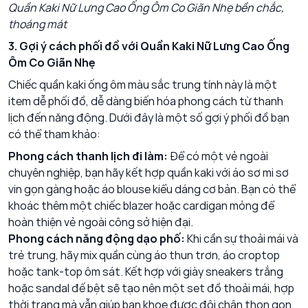
Quần Kaki Nữ Lưng Cao Ống Ôm Co Giãn Nhẹ bền chắc,
thoáng mát
3. Gợi ý cách phối đồ với Quần Kaki Nữ Lưng Cao Ống
Ôm Co Giãn Nhẹ
Chiếc quần kaki ống ôm màu sắc trung tính này là một
item dễ phối đồ, dễ dàng biến hóa phong cách từ thanh
lịch đến năng động. Dưới đây là một số gợi ý phối đồ bạn
có thể tham khảo:
Phong cách thanh lịch đi làm:
Để có một vẻ ngoài
chuyên nghiệp, bạn hãy kết hợp quần kaki với áo sơ mi sơ
vin gọn gàng hoặc áo blouse kiểu dáng cơ bản. Bạn có thể
khoác thêm một chiếc blazer hoặc cardigan mỏng để
hoàn thiện vẻ ngoài công sở hiện đại.
Phong cách năng động dạo phố:
Khi cần sự thoải mái và
trẻ trung, hãy mix quần cùng áo thun trơn, áo croptop
hoặc tank-top ôm sát. Kết hợp với giày sneakers trắng
hoặc sandal đế bệt sẽ tạo nên một set đồ thoải mái, hợp
thời trang mà vẫn giúp bạn khoe được đôi chân thon gọn.