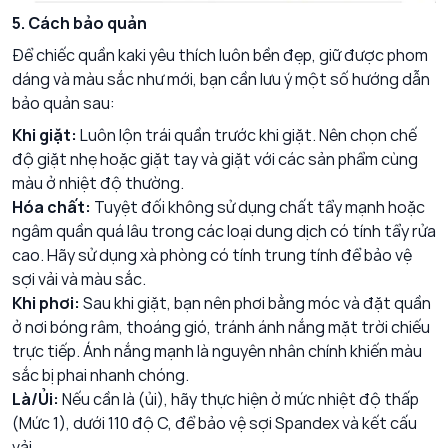
5. Cách bảo quản
Để chiếc quần kaki yêu thích luôn bền đẹp, giữ được phom
dáng và màu sắc như mới, bạn cần lưu ý một số hướng dẫn
bảo quản sau:
Khi giặt:
Luôn lộn trái quần trước khi giặt. Nên chọn chế
độ giặt nhẹ hoặc giặt tay và giặt với các sản phẩm cùng
màu ở nhiệt độ thường.
Hóa chất:
Tuyệt đối không sử dụng chất tẩy mạnh hoặc
ngâm quần quá lâu trong các loại dung dịch có tính tẩy rửa
cao. Hãy sử dụng xà phòng có tính trung tính để bảo vệ
sợi vải và màu sắc.
Khi phơi:
Sau khi giặt, bạn nên phơi bằng móc và đặt quần
ở nơi bóng râm, thoáng gió, tránh ánh nắng mặt trời chiếu
trực tiếp. Ánh nắng mạnh là nguyên nhân chính khiến màu
sắc bị phai nhanh chóng.
Là/Ủi:
Nếu cần là (ủi), hãy thực hiện ở mức nhiệt độ thấp
(Mức 1), dưới 110 độ C, để bảo vệ sợi Spandex và kết cấu
vải.