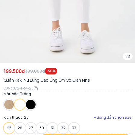
1/8
199.500đ
399.000đ
-
50
%
Quần Kaki Nữ Lưng Cao Ống Ôm Co Giãn Nhẹ
QJN3072-TRA-25
Màu sắc:
Trắng
Kích thước:
25
Hướng dẫn chọn size
25
26
27
30
31
32
33