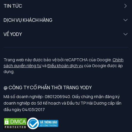
Nam
TIN TỨC
Nữ
DỊCH VỤ KHÁCH HÀNG
Trẻ em
Chính sách khách hàng thân thiết
VỀ YODY
Đồng phục
Chính sách đổi trả
Giới thiệu
Chính sách bảo vệ dữ liệu cá nhân
Tuyển dụng
Trang web này được bảo vệ bởi reCAPTCHA của Google.
Chính
sách quyền riêng tư
và
Điều khoản dịch vụ
của Google được áp
Chính sách thanh toán, giao nhận
dụng.
Chính sách chất lượng và an toàn sức khoẻ nghề nghiệp
@ CÔNG TY CỔ PHẦN THỜI TRANG YODY
Mã số doanh nghiệp: 0801206940. Giấy chứng nhận đăng ký
Chính sách đơn đồng phục
doanh nghiệp do Sở Kế hoạch và Đầu tư TP Hải Dương cấp lần
đầu ngày 04/03/2017
Hướng dẫn chọn kích thước