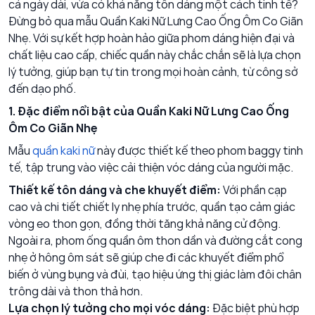
cả ngày dài, vừa có khả năng tôn dáng một cách tinh tế?
Đừng bỏ qua mẫu Quần Kaki Nữ Lưng Cao Ống Ôm Co Giãn
Nhẹ. Với sự kết hợp hoàn hảo giữa phom dáng hiện đại và
chất liệu cao cấp, chiếc quần này chắc chắn sẽ là lựa chọn
lý tưởng, giúp bạn tự tin trong mọi hoàn cảnh, từ công sở
đến dạo phố.
1. Đặc điểm nổi bật của Quần Kaki Nữ Lưng Cao Ống
Ôm Co Giãn Nhẹ
Mẫu
quần kaki nữ
này được thiết kế theo phom baggy tinh
tế, tập trung vào việc cải thiện vóc dáng của người mặc.
Thiết kế tôn dáng và che khuyết điểm:
Với phần cạp
cao và chi tiết chiết ly nhẹ phía trước, quần tạo cảm giác
vòng eo thon gọn, đồng thời tăng khả năng cử động.
Ngoài ra, phom ống quần ôm thon dần và đường cắt cong
nhẹ ở hông ôm sát sẽ giúp che đi các khuyết điểm phổ
biến ở vùng bụng và đùi, tạo hiệu ứng thị giác làm đôi chân
trông dài và thon thả hơn.
Lựa chọn lý tưởng cho mọi vóc dáng:
Đặc biệt phù hợp