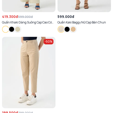
419.300đ
599.000đ
599.000đ
Quần Khaki Dáng Suông Cạp Cao Cơ
Quần Kaki Baggy Nữ Cạp Bán Chun
Bản
-
50
%
199.500đ
399.000đ