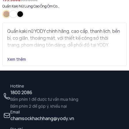
Quần Kaki Nữ Lưng Cao Ống Ôm Co
Giãn Nhẹ
Quần kaki nữ YODY chính hãng, cao cấp, thanh lịch, bền
bỉ, co giãn, thoáng mát, với thiết kế công sở thời
trang, phom dáng tôn dáng, dễ phối đồ tại YODY.
Xem thêm
Hotline
1800 2086
Bấm phím 1 để được tư vấn mua hàng
Bấm phím 2 để góp ý, khiếu nại
Email
chamsockhachhang@yody.vn