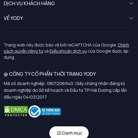
DỊCH VỤ KHÁCH HÀNG
Trẻ em
Chính sách khách hàng thân thiết
VỀ YODY
Đồng phục
Chính sách đổi trả
Giới thiệu
Chính sách bảo vệ dữ liệu cá nhân
Tuyển dụng
Trang web này được bảo vệ bởi reCAPTCHA của Google.
Chính
sách quyền riêng tư
và
Điều khoản dịch vụ
của Google được áp
Chính sách thanh toán, giao nhận
dụng.
Chính sách chất lượng và an toàn sức khoẻ nghề nghiệp
@ CÔNG TY CỔ PHẦN THỜI TRANG YODY
Mã số doanh nghiệp: 0801206940. Giấy chứng nhận đăng ký
Chính sách đơn đồng phục
doanh nghiệp do Sở Kế hoạch và Đầu tư TP Hải Dương cấp lần
đầu ngày 04/03/2017
Hướng dẫn chọn kích thước
Danh mục