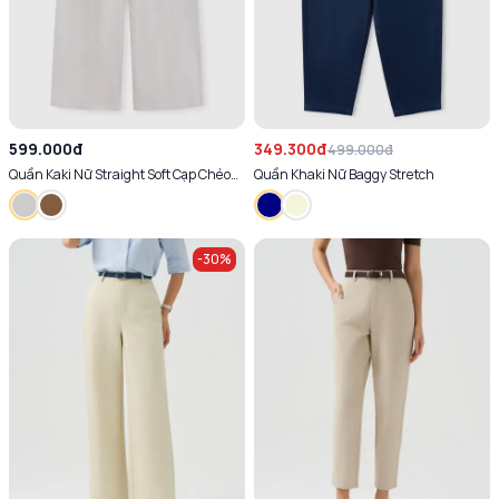
599.000đ
349.300đ
499.000đ
Quần Kaki Nữ Straight Soft Cạp Chéo
Quần Khaki Nữ Baggy Stretch
Mềm Mại Thoáng Khí Co Giãn Nhẹ
Nhàng
-
30
%