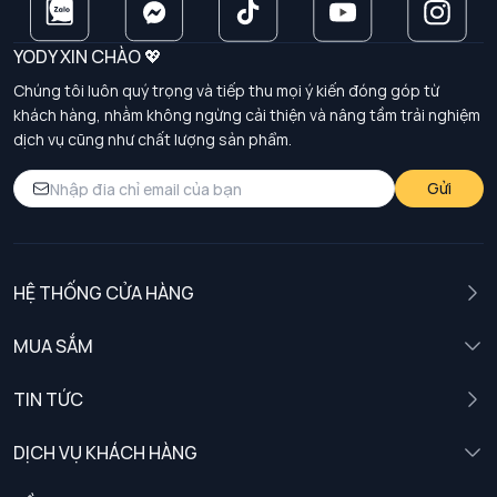
YODY XIN CHÀO 💖
Chúng tôi luôn quý trọng và tiếp thu mọi ý kiến đóng góp từ
khách hàng, nhằm không ngừng cải thiện và nâng tầm trải nghiệm
dịch vụ cũng như chất lượng sản phẩm.
Gửi
HỆ THỐNG CỬA HÀNG
MUA SẮM
Nam
TIN TỨC
Nữ
DỊCH VỤ KHÁCH HÀNG
Trẻ em
Chính sách khách hàng thân thiết