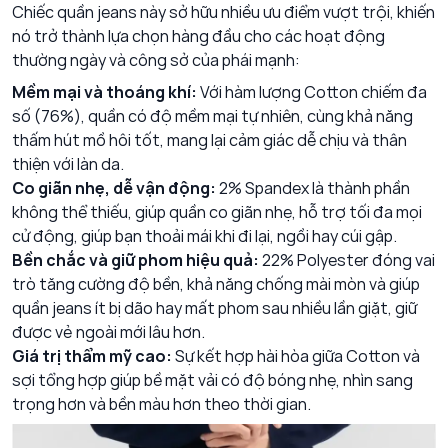
Chiếc quần jeans này sở hữu nhiều ưu điểm vượt trội, khiến
nó trở thành lựa chọn hàng đầu cho các hoạt động
thường ngày và công sở của phái mạnh:
Mềm mại và thoáng khí:
Với hàm lượng Cotton chiếm đa
số (76%), quần có độ mềm mại tự nhiên, cùng khả năng
thấm hút mồ hôi tốt, mang lại cảm giác dễ chịu và thân
thiện với làn da.
Co giãn nhẹ, dễ vận động:
2% Spandex là thành phần
không thể thiếu, giúp quần co giãn nhẹ, hỗ trợ tối đa mọi
cử động, giúp bạn thoải mái khi đi lại, ngồi hay cúi gập.
Bền chắc và giữ phom hiệu quả:
22% Polyester đóng vai
trò tăng cường độ bền, khả năng chống mài mòn và giúp
quần jeans ít bị dão hay mất phom sau nhiều lần giặt, giữ
được vẻ ngoài mới lâu hơn.
Giá trị thẩm mỹ cao:
Sự kết hợp hài hòa giữa Cotton và
sợi tổng hợp giúp bề mặt vải có độ bóng nhẹ, nhìn sang
trọng hơn và bền màu hơn theo thời gian.