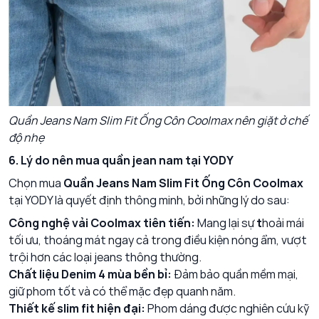
Quần Jeans Nam Slim Fit Ống Côn Coolmax nên giặt ở chế
độ nhẹ
6. Lý do nên mua quần jean nam tại YODY
Chọn mua
Quần Jeans Nam Slim Fit Ống Côn Coolmax
tại YODY là quyết định thông minh, bởi những lý do sau:
Công nghệ vải Coolmax tiên tiến:
Mang lại sự
t
hoải mái
tối ưu, thoáng mát ngay cả trong điều kiện nóng ẩm, vượt
trội hơn các loại jeans thông thường.
Chất liệu Denim 4 mùa bền bỉ:
Đảm bảo quần mềm mại,
giữ phom tốt và có thể mặc đẹp quanh năm.
Thiết kế slim fit hiện đại:
Phom dáng được nghiên cứu kỹ