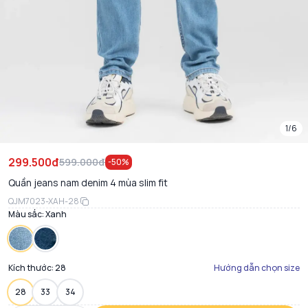
1/6
299.500đ
599.000đ
-
50
%
Quần jeans nam denim 4 mùa slim fit
QJM7023-XAH-28
Màu sắc:
Xanh
Kích thước:
28
Hướng dẫn chọn size
28
33
34