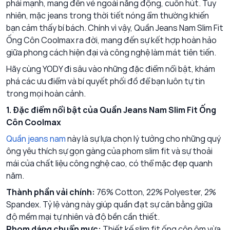
phái mạnh, mang đến vẻ ngoài năng động, cuốn hút. Tuy
nhiên, mặc jeans trong thời tiết nóng ẩm thường khiến
bạn cảm thấy bí bách. Chính vì vậy, Quần Jeans Nam Slim Fit
Ống Côn Coolmax ra đời, mang đến sự kết hợp hoàn hảo
giữa phong cách hiện đại và công nghệ làm mát tiên tiến.
Hãy cùng YODY đi sâu vào những đặc điểm nổi bật, khám
phá các ưu điểm và bí quyết phối đồ để bạn luôn tự tin
trong mọi hoàn cảnh.
1. Đặc điểm nổi bật của Quần Jeans Nam Slim Fit Ống
Côn Coolmax
Quần jeans nam
này là sự lựa chọn lý tưởng cho những quý
ông yêu thích sự gọn gàng của phom slim fit và sự thoải
mái của chất liệu công nghệ cao, có thể mặc đẹp quanh
năm.
Thành phần vải chính:
76% Cotton, 22% Polyester, 2%
Spandex. Tỷ lệ vàng này giúp quần đạt sự cân bằng giữa
độ mềm mại tự nhiên và độ bền cần thiết.
Phom dáng chuẩn mực:
Thiết kế slim fit ống côn ôm vừa