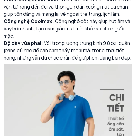
vặn từ hông đến đùi và thon gọn dần xuống mắt cá chân,
giúp tôn dáng và mang lại vẻ ngoài trẻ trung, lịch lãm.
Công nghệ Coolmax:
Công nghệ dệt này giúp hút ẩm và
bay hơi nhanh, tạo cảm giác mát mẻ, khô ráo cho người
mặc.
Độ dày vừa phải:
Với trọng lượng trung bình 9.8 oz, quần
jeans đủ nhẹ để bạn cảm thấy thoải mái trong thời tiết
nóng, nhưng vẫn đủ chắc chắn để giữ phom dáng bền đẹp.