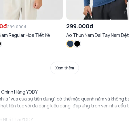
00đ
299.000đ
299.000đ
Nam Regular Họa Tiết Kẻ
Áo Thun Nam Dài Tay Nam Dệt
Xem thêm
g Chính Hãng YODY
là "vua của sự tiện dụng", có thể mặc quanh năm và không bao
ật liên tục với đa dạng kiểu dáng, đáp ứng trọn vẹn nhu cầu 
h Nhất Tại YODY
ng khoắn, những phom dáng áo t-shirt nam dưới đây luôn nằm 