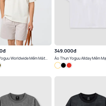
00đ
349.000đ
Yoguu Worldwide Mềm Mát
Áo Thun Yoguu Allday Mềm M
ăn Giữ Phom Cá Tính
Khí Chống Nhăn Cá Tính