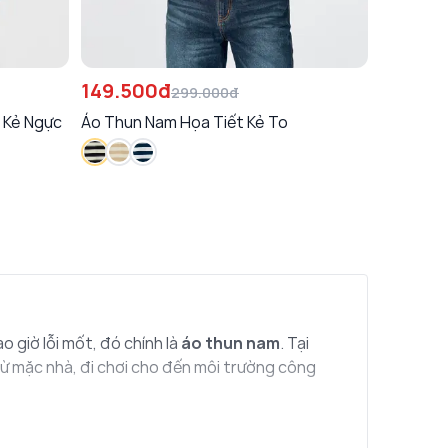
149.500đ
299.000đ
 Kẻ Ngực
Áo Thun Nam Họa Tiết Kẻ To
 giờ lỗi mốt, đó chính là
áo thun nam
. Tại
từ mặc nhà, đi chơi cho đến môi trường công
trong danh sách mua sắm phải có của phái