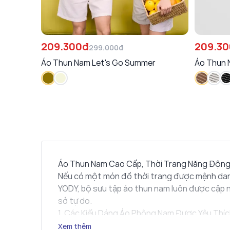
209.300đ
209.3
299.000đ
Áo Thun Nam Let's Go Summer
Áo Thun 
Áo Thun Nam Cao Cấp, Thời Trang Năng Độn
Nếu có một món đồ thời trang được mệnh danh 
YODY, bộ sưu tập áo thun nam luôn được cập nh
sở tự do.
1. Các Kiểu Dáng Áo Phông Nam Được Yêu Thíc
Dẫn đầu xu hướng thời trang nam tính và phó
Xem thêm