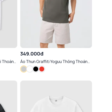
349.000đ
ại Thoáng
Áo Thun Graffiti Yoguu Thông Thoáng
Mềm Mại Chống Nhăn Tôn Dáng