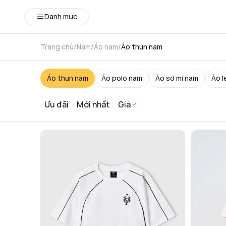
Danh mục
Trang chủ
/
Nam
/
Áo nam
/
Áo thun nam
Áo thun nam
Áo polo nam
Áo sơ mi nam
Áo l
Ưu đãi
Mới nhất
Giá