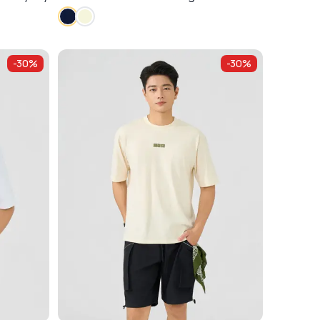
-
30
%
-
30
%