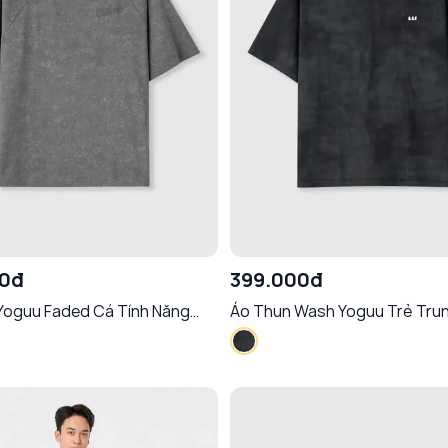
00đ
399.000đ
Yoguu Faded Cá Tính Năng
Áo Thun Wash Yoguu Trẻ Trun
Động