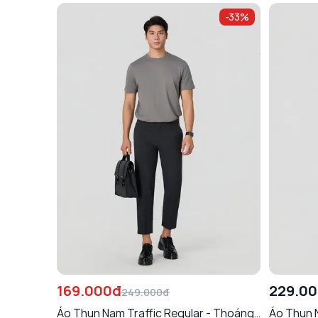
-
33
%
169.000đ
229.0
249.000đ
Áo Thun Nam Traffic Regular - Thoáng
Áo Thun 