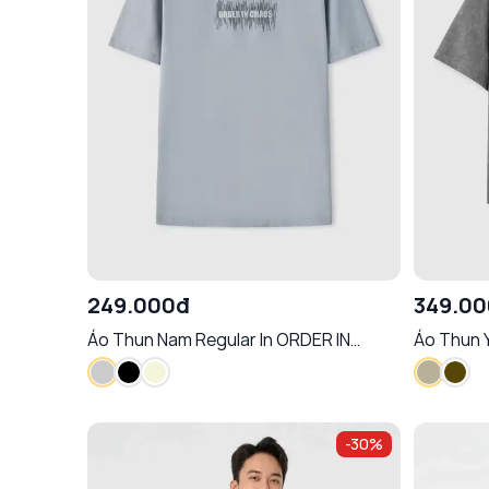
249.000đ
349.0
Áo Thun Nam Regular In ORDER IN
Áo Thun 
CHAOS Thân Thiện Làn Da Phong Cách
Động
Tối Giản
-
30
%