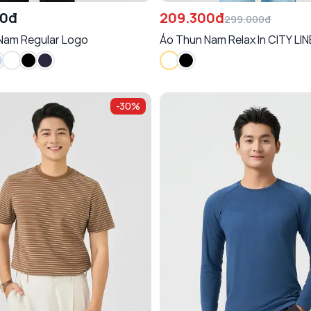
00đ
209.300đ
299.000đ
Nam Regular Logo
Áo Thun Nam Relax In CITY LI
-
30
%