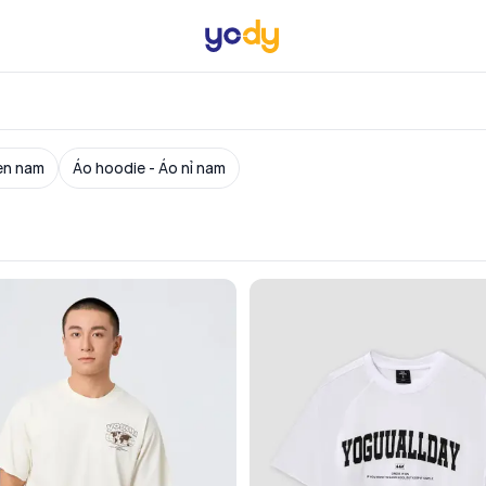
en nam
Áo hoodie - Áo nỉ nam