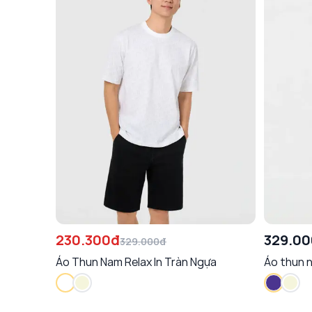
230.300đ
329.0
329.000đ
Áo Thun Nam Relax In Tràn Ngựa
Áo thun 