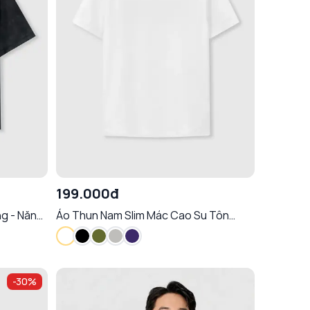
199.000đ
g - Năng
Áo Thun Nam Slim Mác Cao Su Tôn
Dáng Thoáng Khí Chống Nhăn Mềm Mại
-
30
%