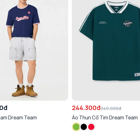
00đ
244.300đ
349.000đ
nam Dream Team
Áo Thun Cổ Tim Dream Team