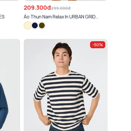
209.300đ
299.000đ
NES
Áo Thun Nam Relax In URBAN GRID
SYSTEM
-
50
%