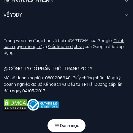
DỊCH VỤ KHÁCH HÀNG
Trẻ em
Chính sách khách hàng thân thiết
VỀ YODY
Đồng phục
Chính sách đổi trả
Giới thiệu
Chính sách bảo vệ dữ liệu cá nhân
Tuyển dụng
Trang web này được bảo vệ bởi reCAPTCHA của Google.
Chính
sách quyền riêng tư
và
Điều khoản dịch vụ
của Google được áp
Chính sách thanh toán, giao nhận
dụng.
Chính sách chất lượng và an toàn sức khoẻ nghề nghiệp
@ CÔNG TY CỔ PHẦN THỜI TRANG YODY
Mã số doanh nghiệp: 0801206940. Giấy chứng nhận đăng ký
Chính sách đơn đồng phục
doanh nghiệp do Sở Kế hoạch và Đầu tư TP Hải Dương cấp lần
đầu ngày 04/03/2017
Hướng dẫn chọn kích thước
Danh mục