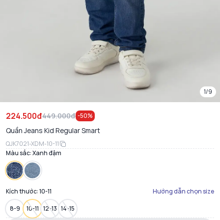
1/9
224.500đ
449.000đ
-
50
%
Quần Jeans Kid Regular Smart
QJK7021-XDM-10-11
Màu sắc:
Xanh đậm
Kích thước:
10-11
Hướng dẫn chọn size
8-9
10-11
12-13
14-15