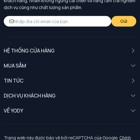
khách hàng, nhằm không ngừng cải thiện và nâng tầm trải nghiệm
dịch vụ cũng như chất lượng sản phẩm.
Gửi
HỆ THỐNG CỬA HÀNG
MUA SẮM
Nam
TIN TỨC
Nữ
DỊCH VỤ KHÁCH HÀNG
Trẻ em
Chính sách khách hàng thân thiết
VỀ YODY
Đồng phục
Chính sách đổi trả
Giới thiệu
Chính sách bảo vệ dữ liệu cá nhân
Tuyển dụng
Trang web này được bảo vệ bởi reCAPTCHA của Google.
Chính