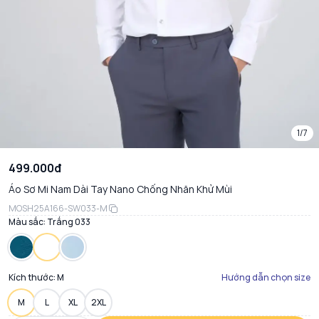
1/7
499.000đ
Áo Sơ Mi Nam Dài Tay Nano Chống Nhăn Khử Mùi
MOSH25A166-SW033-M
Màu sắc:
Trắng 033
Kích thước:
M
Hướng dẫn chọn size
M
L
XL
2XL