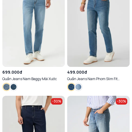
699.000đ
499.000đ
Quần Jeans Nam Baggy Mài Xước
Quần Jeans Nam Phom Slim Fit
(QJM3017 )
-
30
%
-
30
%