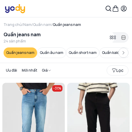
Trang chủ
/
Nam
/
Quần nam
/
Quần jeans nam
Quần jeans nam
24
sản phẩm
Quần jeans nam
Quần âu nam
Quần short nam
Quần kaki nam
Lọc
Ưu đãi
Mới nhất
Giá
-
31
%