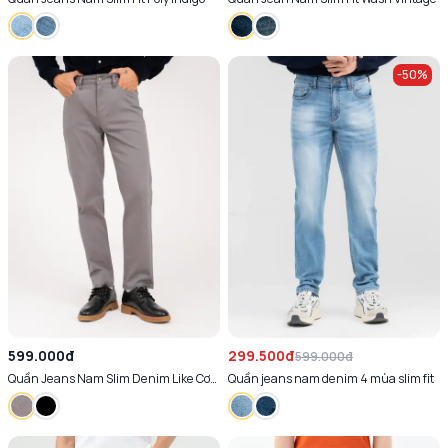
-
50
%
599.000đ
299.500đ
599.000đ
Quần Jeans Nam Slim Denim Like Cơ
Quần jeans nam denim 4 mùa slim fit
Bản