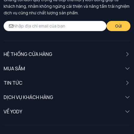
cho người tiêu dùng tìm kiếm một sản phẩm thời trang
khách hàng, nhằm không ngừng cải thiện và nâng tầm trải nghiệm
nam giới có giá trị sử dụng lâu dài và phong cách năng
dịch vụ cũng như chất lượng sản phẩm.
động.
Gửi
HỆ THỐNG CỬA HÀNG
MUA SẮM
Nam
TIN TỨC
Nữ
DỊCH VỤ KHÁCH HÀNG
Trẻ em
Chính sách khách hàng thân thiết
VỀ YODY
Đồng phục
Chính sách đổi trả
Giới thiệu