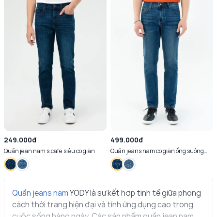
249.000đ
499.000đ
Quần jean nam s.cafe siêu co giãn
Quần jeans nam co giãn ống suông
thoáng mát
Quần jeans nam
YODY là sự kết hợp tinh tế giữa phong
cách thời trang hiện đại và tính ứng dụng cao trong
cuộc sống hàng ngày. Các sản phẩm quần jean nam