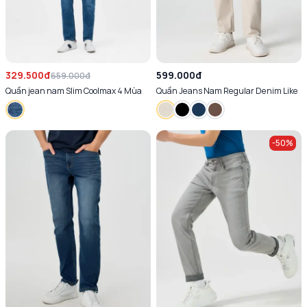
329.500đ
599.000đ
659.000đ
Quần jean nam Slim Coolmax 4 Mùa
Quần Jeans Nam Regular Denim Like
-
50
%