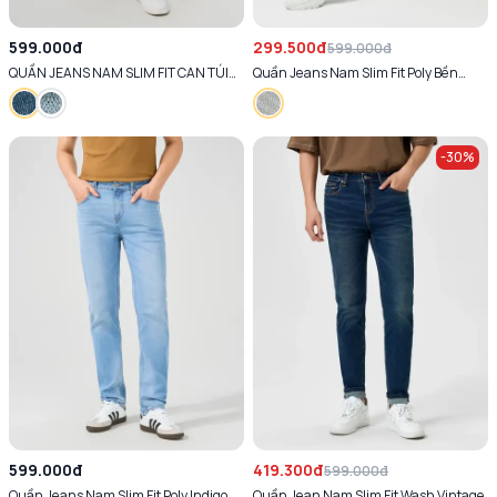
599.000đ
299.500đ
599.000đ
QUẦN JEANS NAM SLIM FIT CAN TÚI
Quần Jeans Nam Slim Fit Poly Bền
SAU
Vững
-
30
%
599.000đ
419.300đ
599.000đ
Quần Jeans Nam Slim Fit Poly Indigo
Quần Jean Nam Slim Fit Wash Vintage