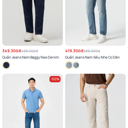
349.300đ
419.300đ
499.000đ
599.000đ
Quần Jeans Nam Baggy Raw Denim
Quần Jeans Nam Siêu Nhẹ Co Dãn
-
50
%