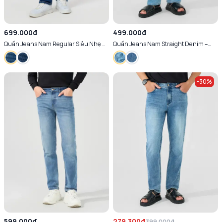
699.000đ
499.000đ
Quần Jeans Nam Regular Siêu Nhẹ Co
Quần Jeans Nam Straight Denim –
Giãn
Urban Indigo
-
30
%
599.000đ
279.300đ
399.000đ