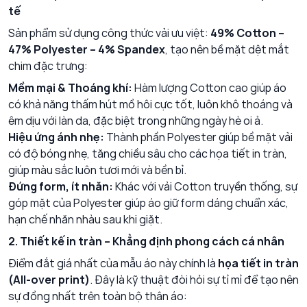
tế
Sản phẩm sử dụng công thức vải ưu việt:
49% Cotton –
47% Polyester – 4% Spandex
, tạo nên bề mặt dệt mắt
chim đặc trưng:
Mềm mại & Thoáng khí:
Hàm lượng Cotton cao giúp áo
có khả năng thấm hút mồ hôi cực tốt, luôn khô thoáng và
êm dịu với làn da, đặc biệt trong những ngày hè oi ả.
Hiệu ứng ánh nhẹ:
Thành phần Polyester giúp bề mặt vải
có độ bóng nhẹ, tăng chiều sâu cho các họa tiết in tràn,
giúp màu sắc luôn tươi mới và bền bỉ.
Đứng form, ít nhăn:
Khác với vải Cotton truyền thống, sự
góp mặt của Polyester giúp áo giữ form dáng chuẩn xác,
hạn chế nhăn nhàu sau khi giặt.
2. Thiết kế in tràn – Khẳng định phong cách cá nhân
Điểm đắt giá nhất của mẫu áo này chính là
họa tiết in tràn
(All-over print)
. Đây là kỹ thuật đòi hỏi sự tỉ mỉ để tạo nên
sự đồng nhất trên toàn bộ thân áo: