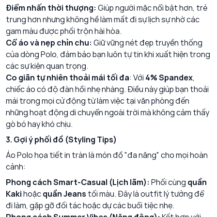
Điểm nhấn thời thượng:
Giúp người mặc nổi bật hơn, trẻ
trung hơn nhưng không hề làm mất đi sự lịch sự nhờ các
gam màu được phối trộn hài hòa.
Cổ áo và nẹp chỉn chu:
Giữ vững nét đẹp truyền thống
của dòng Polo, đảm bảo bạn luôn tự tin khi xuất hiện trong
các sự kiện quan trọng.
Co giãn tự nhiên thoải mái tối đa
: Với
4% Spandex
,
chiếc áo có độ đàn hồi nhẹ nhàng. Điều này giúp bạn thoải
mái trong mọi cử động từ làm việc tại văn phòng đến
những hoạt động di chuyển ngoài trời mà không cảm thấy
gò bó hay khó chịu.
3. Gợi ý phối đồ (Styling Tips)
Áo Polo họa tiết in tràn là món đồ "đa năng" cho mọi hoàn
cảnh:
Phong cách Smart-Casual (Lịch lãm):
Phối cùng
quần
Kaki
hoặc
quần Jeans
tối màu. Đây là outfit lý tưởng để
đi làm, gặp gỡ đối tác hoặc dự các buổi tiệc nhẹ.