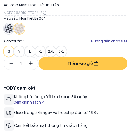
Áo Polo Nam Hoạ Tiết In Tràn
MCPO26A010-PE004-S
Màu sắc:
Hoạ Tiết Be 004
Kích thước:
S
Hướng dẫn chọn size
S
M
L
XL
2XL
3XL
Thêm vào giỏ
YODY cam kết
Không hài lòng,
đổi trả trong 30 ngày
Xem chính sách
Giao trong 3-5 ngày và freeship đơn từ 498k
Cam kết bảo mật thông tin khách hàng