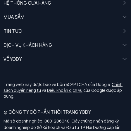
HỆ THỐNG CỬA HÀNG
MUA SẮM
Nam
TIN TỨC
Nữ
DỊCH VỤ KHÁCH HÀNG
Trẻ em
Chính sách khách hàng thân thiết
VỀ YODY
Đồng phục
Chính sách đổi trả
Giới thiệu
Chính sách bảo vệ dữ liệu cá nhân
Tuyển dụng
Trang web này được bảo vệ bởi reCAPTCHA của Google.
Chính
sách quyền riêng tư
và
Điều khoản dịch vụ
của Google được áp
Chính sách thanh toán, giao nhận
dụng.
Chính sách chất lượng và an toàn sức khoẻ nghề nghiệp
@ CÔNG TY CỔ PHẦN THỜI TRANG YODY
Mã số doanh nghiệp: 0801206940. Giấy chứng nhận đăng ký
Chính sách đơn đồng phục
doanh nghiệp do Sở Kế hoạch và Đầu tư TP Hải Dương cấp lần