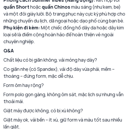
Phong cách Summer Vibes (Năng động):
Kết hợp với
quần Short
hoặc
quần Chinos
màu sáng (như kem, be)
và một đôi giày lười. Bộ trang phục này cực kỳ phù hợp cho
những chuyến du lịch, dã ngoại hoặc dạo phố cùng bạn bè.
Phụ kiện đi kèm:
Một chiếc đồng hồ dây da hoặc dây kim
loại sẽ là điểm cộng hoàn hảo để hoàn thiện vẻ ngoài
chuyên nghiệp.
Q&A
Chất liệu có bị giãn không, vải mỏng hay dày?
Co giãn nhẹ (có Spandex), vải độ dày vừa phải, mềm –
thoáng – đứng form, mặc dễ chịu.
Form ôm hay rộng?
Form polo gọn gàng, không ôm sát, mặc lịch sự nhưng vẫn
thoải mái.
Giặt máy được không, có bị xù không?
Giặt máy ok, vải bền – ít xù, giữ form và màu tốt sau nhiều
lần giặt.