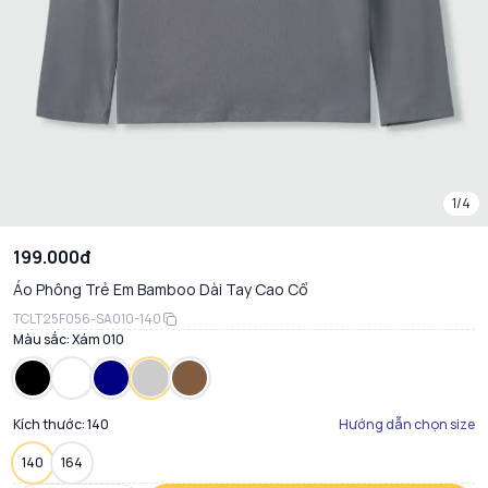
1/4
199.000đ
Áo Phông Trẻ Em Bamboo Dài Tay Cao Cổ
TCLT25F056-SA010-140
Màu sắc:
Xám 010
Kích thước:
140
Hướng dẫn chọn size
140
164