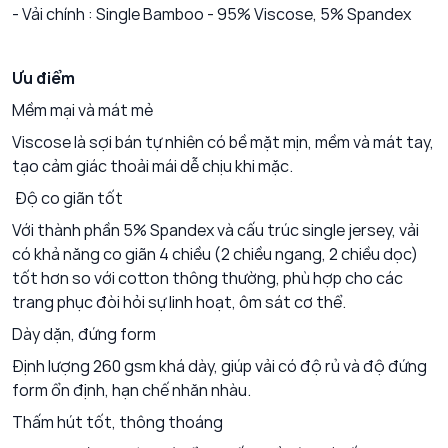
- Vải chính : Single Bamboo - 95% Viscose, 5% Spandex
Ưu điểm
Mềm mại và mát mẻ
Viscose là sợi bán tự nhiên có bề mặt mịn, mềm và mát tay,
tạo cảm giác thoải mái dễ chịu khi mặc.
Độ co giãn tốt
Với thành phần 5% Spandex và cấu trúc single jersey, vải
có khả năng co giãn 4 chiều (2 chiều ngang, 2 chiều dọc)
tốt hơn so với cotton thông thường, phù hợp cho các
trang phục đòi hỏi sự linh hoạt, ôm sát cơ thể.
Dày dặn, đứng form
Định lượng 260 gsm khá dày, giúp vải có độ rủ và độ đứng
form ổn định, hạn chế nhăn nhàu.
Thấm hút tốt, thông thoáng