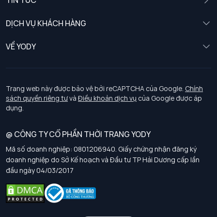
TIN TỨC
Nữ
DỊCH VỤ KHÁCH HÀNG
Trẻ em
Chính sách khách hàng thân thiết
VỀ YODY
Đồng phục
Chính sách đổi trả
Giới thiệu
Chính sách bảo vệ dữ liệu cá nhân
Tuyển dụng
Trang web này được bảo vệ bởi reCAPTCHA của Google.
Chính
sách quyền riêng tư
và
Điều khoản dịch vụ
của Google được áp
Chính sách thanh toán, giao nhận
dụng.
Chính sách chất lượng và an toàn sức khoẻ nghề nghiệp
@ CÔNG TY CỔ PHẦN THỜI TRANG YODY
Mã số doanh nghiệp: 0801206940. Giấy chứng nhận đăng ký
Chính sách đơn đồng phục
doanh nghiệp do Sở Kế hoạch và Đầu tư TP Hải Dương cấp lần
đầu ngày 04/03/2017
Hướng dẫn chọn kích thước