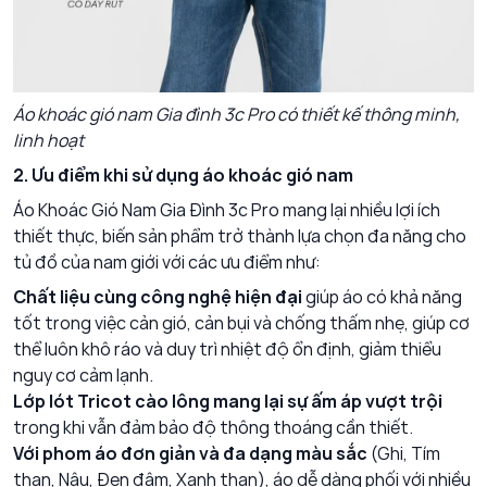
Áo khoác gió nam Gia đình 3c Pro có thiết kế thông minh,
linh hoạt
2. Ưu điểm khi sử dụng áo khoác gió nam
Áo Khoác Gió Nam Gia Đình 3c Pro
mang lại nhiều lợi ích
thiết thực, biến sản phẩm trở thành lựa chọn đa năng cho
tủ đồ của nam giới với các ưu điểm như:
Chất liệu cùng công nghệ hiện đại
giúp áo có khả năng
tốt trong việc cản gió, cản bụi và chống thấm nhẹ, giúp cơ
thể luôn khô ráo và duy trì nhiệt độ ổn định, giảm thiểu
nguy cơ cảm lạnh.
Lớp lót Tricot cào lông mang lại sự ấm áp vượt trội
trong khi vẫn đảm bảo độ thông thoáng cần thiết.
Với phom áo đơn giản và đa dạng màu sắc
(Ghi, Tím
than, Nâu, Đen đậm, Xanh than), áo dễ dàng phối với nhiều