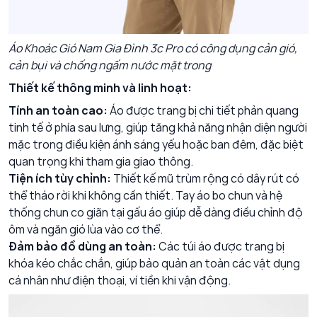
Áo Khoác Gió Nam Gia Đình 3c Pro
có công dụng cản gió,
cản bụi và chống ngấm nước mặt trong
Thiết kế thông minh và linh hoạt:
Tính an toàn cao:
Áo được trang bị chi tiết phản quang
tinh tế ở phía sau lưng, giúp tăng khả năng nhận diện người
mặc trong điều kiện ánh sáng yếu hoặc ban đêm, đặc biệt
quan trọng khi tham gia giao thông.
Tiện ích tùy chỉnh:
Thiết kế mũ trùm rộng có dây rút có
thể tháo rời khi không cần thiết. Tay áo bo chun và hệ
thống chun co giãn tại gấu áo giúp dễ dàng điều chỉnh độ
ôm và ngăn gió lùa vào cơ thể.
Đảm bảo đồ dùng an toàn:
Các túi áo được trang bị
khóa kéo chắc chắn, giúp bảo quản an toàn các vật dụng
cá nhân như điện thoại, ví tiền khi vận động.