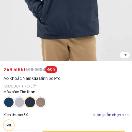
1/6
249.500đ
499.000đ
-
50
%
Áo Khoác Nam Gia Đình 3c Pro
AKM6017-TIT-3XL
Màu sắc:
Tím than
Kích thước:
3XL
Hướng dẫn chọn size
3XL