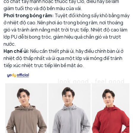
có chất tẩy mạnh hoặc thuốc tẩy Clo, điều này sẽ làm
giảm tuổi thọ và độ bền màu của vải.
Phơi trong bóng râm:
Tuyệt đối không sấy khô bằng máy
ở nhiệt độ cao. Nên phơi áo trong bóng râm, nơi thoáng
gió và tránh ánh nắng mặt trời trực tiếp. Nhiệt độ cao làm
lớp PU dễ bị bong tróc, giảm hiệu quả chắn gió và trượt
nước.
Hạn chế ủi:
Nếu cần thiết phải ủi, hãy điều chỉnh bàn ủi ở
nhiệt độ thấp nhất và ủi qua một lớp vải mỏng để tránh
tiếp xúc nhiệt trực tiếp lên bề mặt áo.