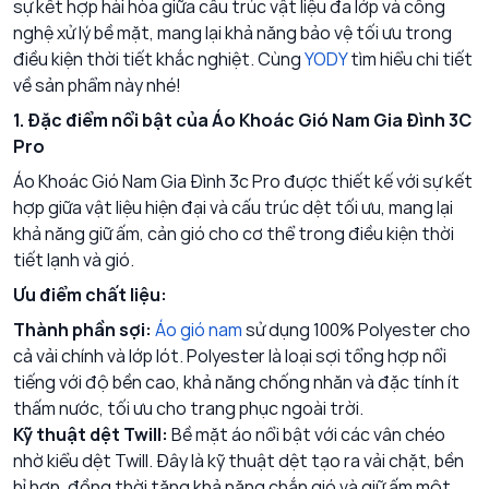
sự kết hợp hài hòa giữa cấu trúc vật liệu đa lớp và công
nghệ xử lý bề mặt, mang lại khả năng bảo vệ tối ưu trong
điều kiện thời tiết khắc nghiệt. Cùng
YODY
tìm hiểu chi tiết
về sản phẩm này nhé!
1. Đặc điểm nổi bật của Áo Khoác Gió Nam Gia Đình 3C
Pro
Áo Khoác Gió Nam Gia Đình 3c Pro
được thiết kế với sự kết
hợp giữa vật liệu hiện đại và cấu trúc dệt tối ưu, mang lại
khả năng giữ ấm, cản gió cho cơ thể trong điều kiện thời
tiết lạnh và gió.
Ưu điểm chất liệu:
Thành phần sợi:
Áo gió nam
sử dụng 100% Polyester cho
cả vải chính và lớp lót. Polyester là loại sợi tổng hợp nổi
tiếng với độ bền cao, khả năng chống nhăn và đặc tính ít
thấm nước, tối ưu cho trang phục ngoài trời.
Kỹ thuật dệt Twill:
Bề mặt áo nổi bật với các vân chéo
nhờ kiểu dệt Twill. Đây là kỹ thuật dệt tạo ra vải chặt, bền
bỉ hơn, đồng thời tăng khả năng chắn gió và giữ ấm một