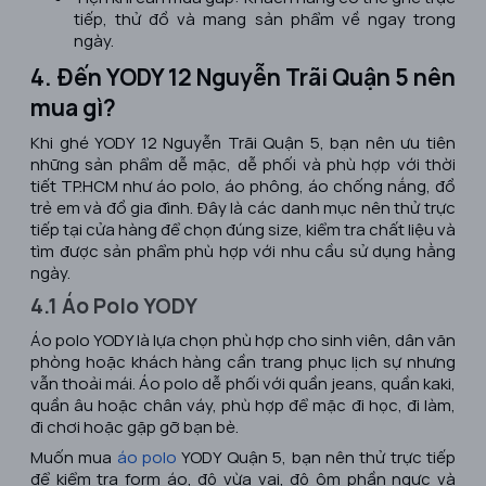
tiếp, thử đồ và mang sản phẩm về ngay trong
ngày.
4. Đến YODY 12 Nguyễn Trãi Quận 5 nên
mua gì?
Khi ghé YODY 12 Nguyễn Trãi Quận 5, bạn nên ưu tiên
những sản phẩm dễ mặc, dễ phối và phù hợp với thời
tiết TP.HCM như áo polo, áo phông, áo chống nắng, đồ
trẻ em và đồ gia đình. Đây là các danh mục nên thử trực
tiếp tại cửa hàng để chọn đúng size, kiểm tra chất liệu và
tìm được sản phẩm phù hợp với nhu cầu sử dụng hằng
ngày.
4.1 Áo Polo YODY
Áo polo YODY là lựa chọn phù hợp cho sinh viên, dân văn
phòng hoặc khách hàng cần trang phục lịch sự nhưng
vẫn thoải mái. Áo polo dễ phối với quần jeans, quần kaki,
quần âu hoặc chân váy, phù hợp để mặc đi học, đi làm,
đi chơi hoặc gặp gỡ bạn bè.
Muốn mua
áo polo
YODY Quận 5, bạn nên thử trực tiếp
để kiểm tra form áo, độ vừa vai, độ ôm phần ngực và