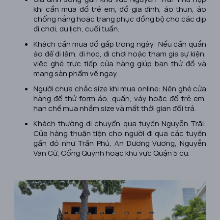
khi cần mua đồ trẻ em, đồ gia đình, áo thun, áo
chống nắng hoặc trang phục đồng bộ cho các dịp
đi chơi, du lịch, cuối tuần.
Khách cần mua đồ gấp trong ngày: Nếu cần quần
áo để đi làm, đi học, đi chơi hoặc tham gia sự kiện,
việc ghé trực tiếp cửa hàng giúp bạn thử đồ và
mang sản phẩm về ngay.
Người chưa chắc size khi mua online: Nên ghé cửa
hàng để thử form áo, quần, váy hoặc đồ trẻ em,
hạn chế mua nhầm size và mất thời gian đổi trả.
Khách thường di chuyển qua tuyến Nguyễn Trãi:
Cửa hàng thuận tiện cho người đi qua các tuyến
gần đó như Trần Phú, An Dương Vương, Nguyễn
Văn Cừ, Cống Quỳnh hoặc khu vực Quận 5 cũ.