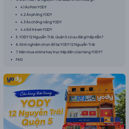
4.1 Áo Polo YODY
4.2 Áo phông YODY
4.3 Áo chống nắng YODY
4.4 Đồ trẻ em YODY
5. YODY 12 Nguyễn Trãi, Quận 5 có ưu đãi gì hấp dẫn?
6. Kinh nghiệm chọn đồ tại YODY 12 Nguyễn Trãi
7. Nên mua online hay trực tiếp đến cửa hàng YODY?
FAQ