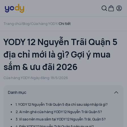
Trang chủ
/
Blog
/
Cửa hàng YODY
/
Chi tiết
YODY 12 Nguyễn Trãi Quận 5
địa chỉ mới là gì? Gợi ý mua
sắm & ưu đãi 2026
Cửa hàng YODY
Ngày đăng:
18/5/2026
Danh mục
1. YODY 12 Nguyễn Trãi Quận 5 địa chỉ sau sáp nhập là gì?
2. Ai nên ghé cửa hàng YODY 12 Nguyễn Trãi Quận 5?
3. Vì sao nên mua sắm tại YODY 12 Nguyễn Trãi, Quận 5?
4. Đến YODY 12 Nguyễn Trãi Quận 5 nên mua gì?