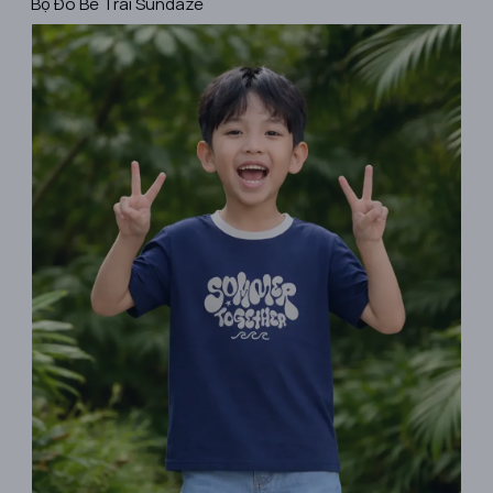
​Bộ Đồ Bé Trai Sundaze