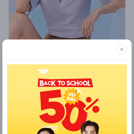
Áo Polo Nữ Slim Có Khóa Kéo
4.2 Áo phông YODY
Áo phông YODY phù hợp với khách hàng thích phong
cách đơn giản, trẻ trung và dễ ứng dụng. Đây là item có
thể mặc hằng ngày, đi học, đi chơi, dạo phố hoặc phối
cùng áo khoác mỏng.
Nếu cửa hàng YODY gần nhất của bạn ở 12 Nguyễn Trãi
thì nên kiểm tra độ mềm, độ co giãn, độ dày mỏng của