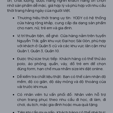
tín, chất lượng, được hàng nghìn khách hàng tin chọn
nhờ sản phẩm dễ mặc, giá hợp lý và phù hợp với nhu cầu
thời trang hằng ngày của người Việt.
Thương hiệu thời trang uy tín: YODY có hệ thống
cửa hàng rộng khắp, cung cấp đa dạng sản phẩm
cho nam, nữ, trẻ em và gia đình.
Vị trí thuận tiện, dễ ghé: Cửa hàng nằm trên tuyến
Nguyễn Trãi, gần khu vực Đại học Sài Gòn, phù hợp
với khách ở Quận 5 cũ và các khu vực lân cận như
Quận 1, Quận 3, Quận 10.
Được thử size trực tiếp: Khách hàng có thể thử áo
polo, áo phông, quần, váy, đồ trẻ em để chọn
đúng form, hạn chế mua nhầm size khi đặt online.
Dễ kiểm tra chất liệu thật: Bạn có thể cảm nhận độ
mềm, độ co giãn, độ dày mỏng và độ thoáng của
vải trước khi mua.
Có nhân viên tư vấn phối đồ: Nhân viên hỗ trợ
chọn trang phục theo nhu cầu đi học, đi làm, đi
chơi, du lịch, mặc gia đình hoặc mua quà tặng.
Tiện khi cần mua gấp: Khách hàng có thể ghé trực