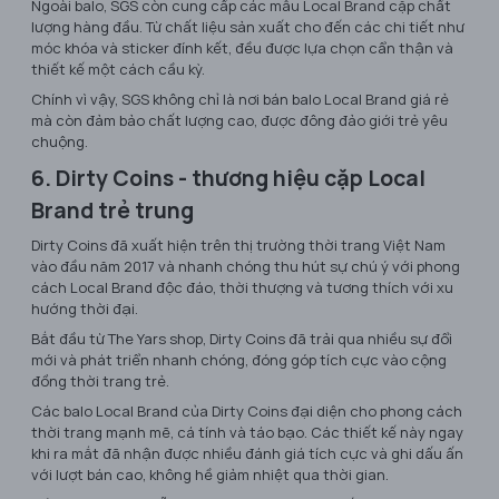
Ngoài balo, SGS còn cung cấp các mẫu Local Brand cặp chất
lượng hàng đầu. Từ chất liệu sản xuất cho đến các chi tiết như
móc khóa và sticker đính kết, đều được lựa chọn cẩn thận và
thiết kế một cách cầu kỳ.
Chính vì vậy, SGS không chỉ là nơi bán balo Local Brand giá rẻ
mà còn đảm bảo chất lượng cao, được đông đảo giới trẻ yêu
chuộng.
6. Dirty Coins - thương hiệu cặp Local
Brand trẻ trung
Dirty Coins đã xuất hiện trên thị trường thời trang Việt Nam
vào đầu năm 2017 và nhanh chóng thu hút sự chú ý với phong
cách Local Brand độc đáo, thời thượng và tương thích với xu
hướng thời đại.
Bắt đầu từ The Yars shop, Dirty Coins đã trải qua nhiều sự đổi
mới và phát triển nhanh chóng, đóng góp tích cực vào cộng
đồng thời trang trẻ.
Các balo Local Brand của Dirty Coins đại diện cho phong cách
thời trang mạnh mẽ, cá tính và táo bạo. Các thiết kế này ngay
khi ra mắt đã nhận được nhiều đánh giá tích cực và ghi dấu ấn
với lượt bán cao, không hề giảm nhiệt qua thời gian.