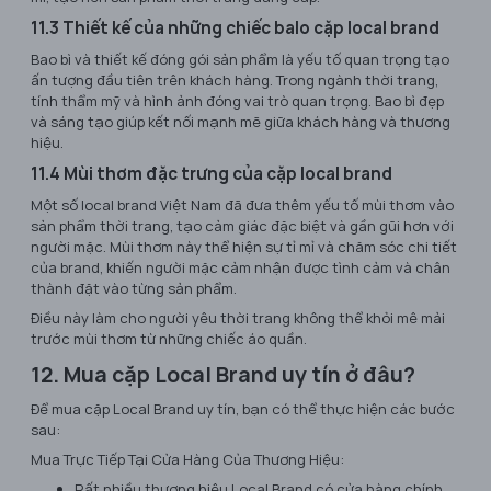
11.3 Thiết kế của những chiếc balo cặp local brand
Bao bì và thiết kế đóng gói sản phẩm là yếu tố quan trọng tạo
ấn tượng đầu tiên trên khách hàng. Trong ngành thời trang,
tính thẩm mỹ và hình ảnh đóng vai trò quan trọng. Bao bì đẹp
và sáng tạo giúp kết nối mạnh mẽ giữa khách hàng và thương
hiệu.
11.4 Mùi thơm đặc trưng của cặp local brand
Một số local brand Việt Nam đã đưa thêm yếu tố mùi thơm vào
sản phẩm thời trang, tạo cảm giác đặc biệt và gần gũi hơn với
người mặc. Mùi thơm này thể hiện sự tỉ mỉ và chăm sóc chi tiết
của brand, khiến người mặc cảm nhận được tình cảm và chân
thành đặt vào từng sản phẩm.
Điều này làm cho người yêu thời trang không thể khỏi mê mải
trước mùi thơm từ những chiếc áo quần.
12. Mua cặp Local Brand uy tín ở đâu?
Để mua cặp Local Brand uy tín, bạn có thể thực hiện các bước
sau:
Mua Trực Tiếp Tại Cửa Hàng Của Thương Hiệu:
Rất nhiều thương hiệu Local Brand có cửa hàng chính