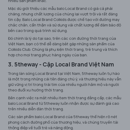
nhiều sản phẩm khác.
Mặc dù giới thiệu các mẫu balo Local Brand có giá cả phải
chăng, nhưng chất lượng của chúng lại vượt trội và rất đáng
tin cậy. Balo Local Brand Colkids được chế tạo với đường may
chắc chắn, cẩn thận và sử dụng vải chất lượng để đảm bảo độ
bền cao trong quá trình sử dụng.
Đó chính là lý do tại sao, trên các con đường thời trang của
Việt Nam, bạn có thể dễ dàng bắt gặp những sản phẩm của
Colkids Club. Chúng là phụ kiện thời trang, trẻ trung và thích
hợp cho mọi trang phục hàng ngày của bạn.
3. 5theway - Cặp Local Brand Việt Nam
Trong làn sóng Local Brand tại Việt Nam, 5theway luôn tự hào
là một trong những cái tên đáng chú ý, và thương hiệu này vẫn
giữ vững vị trí trong trái tim của nhiều người hâm mộ và người
theo đuổi xu hướng thời trang.
Bên cạnh việc ra mắt nhiều item thời trang đẳng cấp, các mẫu
balo Local Brand từ 5theway luôn nhận được sự đánh giá cao
trên nhiều diễn đàn thời trang.
Các sản phẩm balo Local Brand của 5theway thể hiện rõ nét
phong cách đường phố của thương hiệu, và chúng truyền tải
thông điệp về tuổi trẻ và năng động.