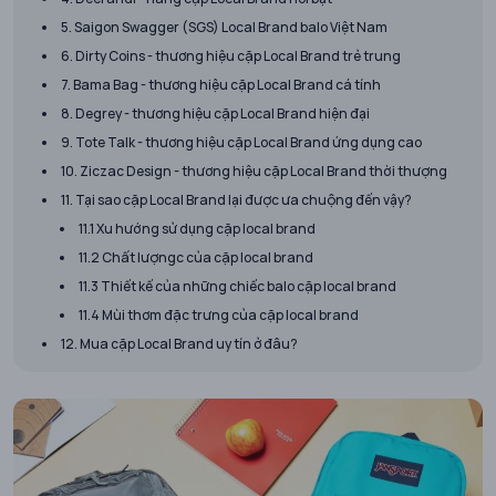
5. Saigon Swagger (SGS) Local Brand balo Việt Nam
6. Dirty Coins - thương hiệu cặp Local Brand trẻ trung
7. Bama Bag - thương hiệu cặp Local Brand cá tính
8. Degrey - thương hiệu cặp Local Brand hiện đại
9. Tote Talk - thương hiệu cặp Local Brand ứng dụng cao
10. Ziczac Design - thương hiệu cặp Local Brand thời thượng
11. Tại sao cặp Local Brand lại được ưa chuộng đến vậy?
11.1 Xu hướng sử dụng cặp local brand
11.2 Chất lượngc của cặp local brand
11.3 Thiết kế của những chiếc balo cặp local brand
11.4 Mùi thơm đặc trưng của cặp local brand
12. Mua cặp Local Brand uy tín ở đâu?