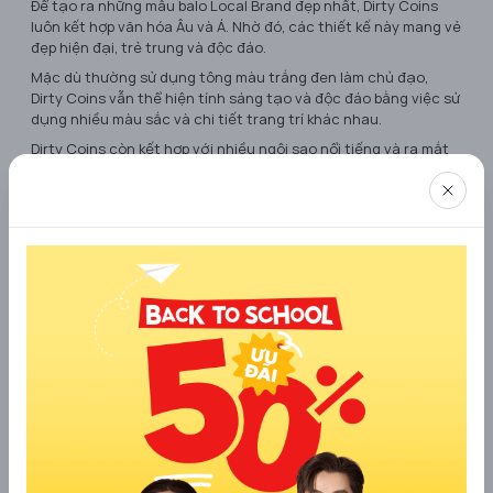
Để tạo ra những mẫu balo Local Brand đẹp nhất, Dirty Coins
luôn kết hợp văn hóa Âu và Á. Nhờ đó, các thiết kế này mang vẻ
đẹp hiện đại, trẻ trung và độc đáo.
Mặc dù thường sử dụng tông màu trắng đen làm chủ đạo,
Dirty Coins vẫn thể hiện tính sáng tạo và độc đáo bằng việc sử
dụng nhiều màu sắc và chi tiết trang trí khác nhau.
Dirty Coins còn kết hợp với nhiều ngôi sao nổi tiếng và ra mắt
nhiều mẫu Top balo Local Brand độc đáo và cá tính. Điều này đã
giúp thương hiệu thu hút sự chú ý của đông đảo cộng đồng
trẻ.
Những thành tựu này đã giúp Dirty Coins thành công và ghi
dấu ấn với những thiết kế balo Local Brand đáng mua, mang
đậm chất Streetwear và gần gũi với thị trường trong nước.
7. Bama Bag - thương hiệu cặp Local
Brand cá tính
Bama Bag đã ra đời trong thời kỳ sóng Local đang thịnh hành
trên thị trường thời trang Việt. Thương hiệu này đã nhanh
chóng phát triển với sự sáng tạo và tư duy riêng biệt. Không
hạn chế bản thân bằng việc chỉ thiết kế và sản xuất quần áo
như nhiều Local Brand khác, Bama Bag đã chọn lựa các mẫu
balo Local Brand để xây dựng và phát triển thương hiệu của