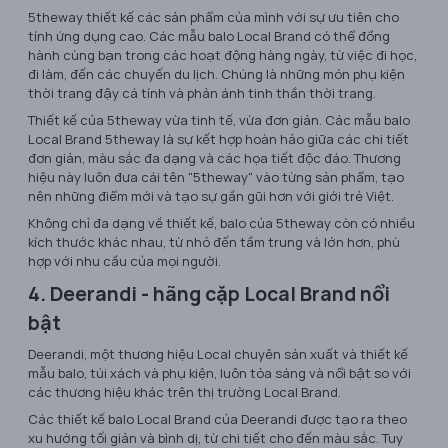
5theway thiết kế các sản phẩm của mình với sự ưu tiên cho
tính ứng dụng cao. Các mẫu balo Local Brand có thể đồng
hành cùng bạn trong các hoạt động hàng ngày, từ việc đi học,
đi làm, đến các chuyến du lịch. Chúng là những món phụ kiện
thời trang đậy cá tính và phản ánh tinh thần thời trang.
Thiết kế của 5theway vừa tinh tế, vừa đơn giản. Các mẫu balo
Local Brand 5theway là sự kết hợp hoàn hảo giữa các chi tiết
đơn giản, màu sắc đa dạng và các họa tiết độc đáo. Thương
hiệu này luôn đưa cái tên "5theway" vào từng sản phẩm, tạo
nên những điểm mới và tạo sự gần gũi hơn với giới trẻ Việt.
Không chỉ đa dạng về thiết kế, balo của 5theway còn có nhiều
kích thước khác nhau, từ nhỏ đến tầm trung và lớn hơn, phù
hợp với nhu cầu của mọi người.
4. Deerandi - hãng cặp Local Brand nổi
bật
Deerandi, một thương hiệu Local chuyên sản xuất và thiết kế
mẫu balo, túi xách và phụ kiện, luôn tỏa sáng và nổi bật so với
các thương hiệu khác trên thị trường Local Brand.
Các thiết kế balo Local Brand của Deerandi được tạo ra theo
xu hướng tối giản và bình dị, từ chi tiết cho đến màu sắc. Tuy