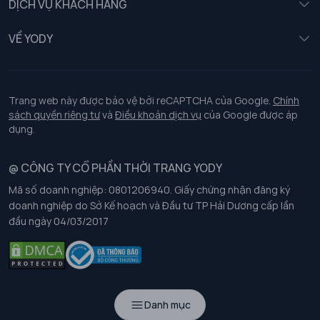
DỊCH VỤ KHÁCH HÀNG
Trẻ em
Chính sách khách hàng thân thiết
VỀ YODY
Đồng phục
Chính sách đổi trả
Giới thiệu
Chính sách bảo vệ dữ liệu cá nhân
Tuyển dụng
Trang web này được bảo vệ bởi reCAPTCHA của Google.
Chính
sách quyền riêng tư
và
Điều khoản dịch vụ
của Google được áp
Chính sách thanh toán, giao nhận
dụng.
Chính sách chất lượng và an toàn sức khoẻ nghề nghiệp
@ CÔNG TY CỔ PHẦN THỜI TRANG YODY
Mã số doanh nghiệp: 0801206940. Giấy chứng nhận đăng ký
Chính sách đơn đồng phục
doanh nghiệp do Sở Kế hoạch và Đầu tư TP Hải Dương cấp lần
đầu ngày 04/03/2017
Hướng dẫn chọn kích thước
Danh mục