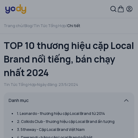
Trang chủ
/
Blog
/
Tin Tức Tổng Hợp
/
Chi tiết
TOP 10 thương hiệu cặp Local
Brand nổi tiếng, bán chạy
nhất 2024
Tin Tức Tổng Hợp
Ngày đăng:
23/5/2024
Danh mục
1. Leonardo - thương hiệu cặp Local Brand từ 2014
2. Colkids Club - thương hiệu cặp Local Brand ấn tượng
3. 5theway - Cặp Local Brand Việt Nam
4. Deerandi - hãng cặp Local Brand nổi bật