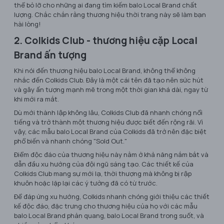
thể bỏ lỡ cho những ai đang tìm kiếm balo Local Brand chất
lượng. Chắc chắn rằng thương hiệu thời trang này sẽ làm bạn
hài lòng!
2. Colkids Club - thương hiệu cặp Local
Brand ấn tượng
Khi nói đến thương hiệu balo Local Brand, không thể không
nhắc đến Colkids Club. Đây là một cái tên đã tạo nên sức hút
và gây ấn tượng mạnh mẽ trong một thời gian khá dài, ngay từ
khi mới ra mắt.
Dù mới thành lập không lâu, Colkids Club đã nhanh chóng nổi
tiếng và trở thành một thương hiệu được biết đến rộng rãi. Vì
vậy, các mẫu balo Local Brand của Colkids đã trở nên đặc biệt
phổ biến và nhanh chóng "Sold Out."
Điểm độc đáo của thương hiệu này nằm ở khả năng nắm bắt và
dẫn đầu xu hướng của đội ngũ sáng tạo. Các thiết kế của
Colkids Club mang sự mới lạ, thời thượng mà không bị rập
khuôn hoặc lặp lại các ý tưởng đã có từ trước.
Để đáp ứng xu hướng, Colkids nhanh chóng giới thiệu các thiết
kế độc đáo, đặc trưng cho thương hiệu của họ với các mẫu
balo Local Brand phản quang, balo Local Brand trong suốt, và