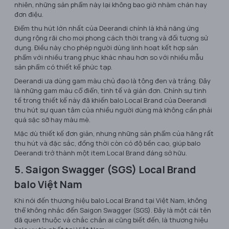
nhiên, những sản phẩm này lại không bao giờ nhàm chán hay
đơn điệu.
Điểm thu hút lớn nhất của Deerandi chính là khả năng ứng
dụng rộng rãi cho mọi phong cách thời trang và đối tượng sử
dụng. Điều này cho phép người dùng linh hoạt kết hợp sản
phẩm với nhiều trang phục khác nhau hơn so với nhiều mẫu
sản phẩm có thiết kế phức tạp.
Deerandi ưa dùng gam màu chủ đạo là tông đen và trắng. Đây
là những gam màu cổ điển, tinh tế và giản đơn. Chính sự tinh
tế trong thiết kế này đã khiến balo Local Brand của Deerandi
thu hút sự quan tâm của nhiều người dùng mà không cần phải
quá sặc sỡ hay màu mè.
Mặc dù thiết kế đơn giản, nhưng những sản phẩm của hãng rất
thu hút và đặc sắc, đồng thời còn có độ bền cao, giúp balo
Deerandi trở thành một item Local Brand đáng sở hữu.
5. Saigon Swagger (SGS) Local Brand
balo Việt Nam
Khi nói đến thương hiệu balo Local Brand tại Việt Nam, không
thể không nhắc đến Saigon Swagger (SGS). Đây là một cái tên
đã quen thuộc và chắc chắn ai cũng biết đến, là thương hiệu