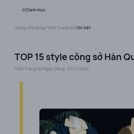
Danh mục
Trang chủ
/
Blog
/
Thời Trang Nữ
/
Chi tiết
TOP 15 style công sở Hàn Q
Thời Trang Nữ
Ngày đăng:
23/11/2024