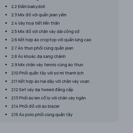
2.2 Đầm babydoll
2.3 Mix đồ với quần jean yếm
2.4 Váy hoạ tiết liền thân
2.5 Mix đồ với chân váy dài công sở
2.6 Kết hợp áo croptop với quần lưng cao
2.7 Áo thun phối cùng quần jean
2.8 Áo khoác dạ sang chảnh
2.9 Mix chân váy tennis cùng áo thun
2.10 Phối quần tây với sơ mi thanh lịch
2.11 Kết hợp áo hai dây với chân váy voan
2.12 Set váy dạ tweed đẳng cấp
2.13 Phối áo len cổ lọ với chân váy ngắn
2.14 Phối đồ với áo blazer
2.15 Áo polo phối cùng quần tây