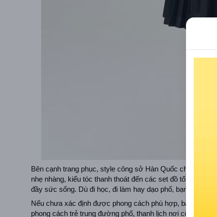
Bên cạnh trang phục, style công sở Hàn Quốc chú trọng làm
nhẹ nhàng, kiểu tóc thanh thoát đến các set đồ tối giản mà
đầy sức sống. Dù đi học, đi làm hay dạo phố, bạn đều có t
Nếu chưa xác định được phong cách phù hợp, bạn có thể t
phong cách trẻ trung đường phố, thanh lịch nơi công sở, đ