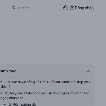
Đăng nhập
t
Danh mục
1. Vì sao style công sở Hàn Quốc lại được phái đẹp yêu
thích?
2. Gợi ý các style công sở Hàn Quốc giúp chị em thăng
hạng nhan sắc
2.1 Đầm suông dài