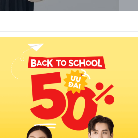
 nổi bật nét đẹp tự nhiên của người mặc. Từ lối trang điểm 
 ấn tượng, tất cả đều hướng tới một diện mạo tươi mới và tràn 
hể ứng dụng linh hoạt những ý tưởng này.  
ham khảo các cách mix đồ phổ biến từ xứ sở kim chi. Từ 
ến cổ điển vintage, mỗi lựa chọn đều mang đến sự mới mẻ. 