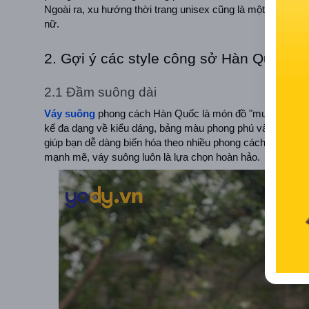
Ngoài ra, xu hướng thời trang unisex cũng là một điểm nh
nữ.
2. Gợi ý các style công sở Hàn Quốc g
2.1 Đầm suông dài
Váy suông
 phong cách Hàn Quốc là món đồ "must-have" tro
kế đa dạng về kiểu dáng, bảng màu phong phú và chất liệu 
giúp bạn dễ dàng biến hóa theo nhiều phong cách khác nhau
mạnh mẽ, váy suông luôn là lựa chọn hoàn hảo.  