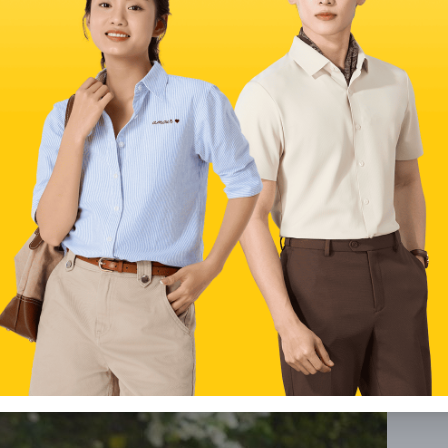
ấn, mở ra không gian sáng tạo không giới hạn cho cả nam và 
iúp chị em thăng hạng nhan sắc
ng bộ sưu tập của những cô nàng yêu thời trang. Với thiết 
thoải mái, váy suông không chỉ mang lại sự tiện dụng mà còn 
. Dù bạn theo đuổi vẻ ngoài dịu dàng, nữ tính hay phá cách, 