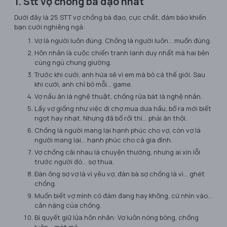
1. Stt vợ chồng bá đạo nhất
Dưới đây là 25 STT vợ chồng bá đạo, cực chất, đảm bảo khiến
bạn cười nghiêng ngả:
Vợ là người luôn đúng. Chồng là người luôn... muốn đúng.
Hôn nhân là cuộc chiến tranh lạnh duy nhất mà hai bên
cùng ngủ chung giường.
Trước khi cưới, anh hứa sẽ vì em mà bỏ cả thế giới. Sau
khi cưới, anh chỉ bỏ mỗi... game.
Vợ nấu ăn là nghệ thuật, chồng rửa bát là nghệ nhân.
Lấy vợ giống như việc đi chợ mua dưa hấu, bổ ra mới biết
ngọt hay nhạt. Nhưng đã bổ rồi thì... phải ăn thôi.
Chồng là người mang lại hạnh phúc cho vợ, còn vợ là
người mang lại... hạnh phúc cho cả gia đình.
Vợ chồng cãi nhau là chuyện thường, nhưng ai xin lỗi
trước người đó... sợ thua.
Đàn ông sợ vợ là vì yêu vợ, đàn bà sợ chồng là vì... ghét
chồng.
Muốn biết vợ mình có đảm đang hay không, cứ nhìn vào...
cân nặng của chồng.
Bí quyết giữ lửa hôn nhân: Vợ luôn nóng bỏng, chồng