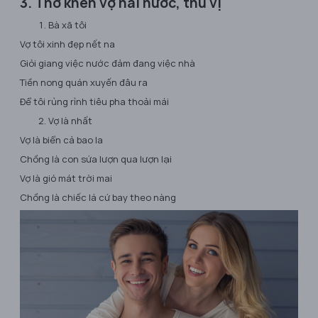
3. Thơ khen vợ hài hước, thú vị
Bà xã tôi
Vợ tôi xinh đẹp nết na
Giỏi giang việc nước đảm đang việc nhà
Tiền nong quán xuyến đâu ra
Để tôi rủng rỉnh tiêu pha thoải mái
Vợ là nhất
Vợ là biển cả bao la
Chồng là con sứa lượn qua lượn lại
Vợ là gió mát trời mai
Chồng là chiếc lá cứ bay theo nàng