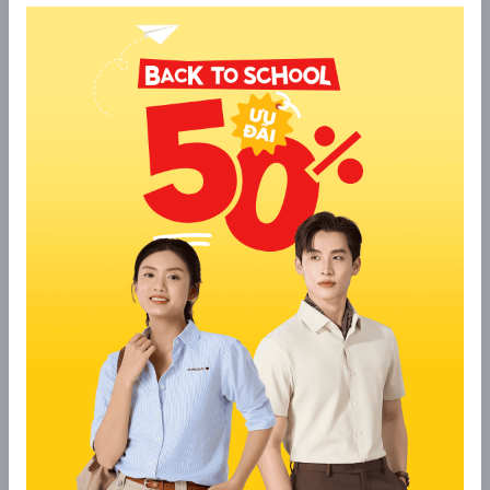
luôn "chỉ đạo".
Vợ nói gì cũng đúng, vợ sai thì xem lại câu trên.
Chồng càng sợ vợ, vợ càng yêu chồng.
"Sợ vợ sống lâu, cãi vợ bạc đầu, đánh vợ... đừng bao giờ
nghĩ đến."
Nhà là nơi có vợ, vợ đi vắng nhà là... nhà hoang.
Chồng sợ vợ là vì muốn giữ gìn hạnh phúc gia đình.
Vợ là "ngân hàng", chồng là "con nợ" vui vẻ nhất thế gian.
Lương của chồng là của vợ, lương của vợ là... quỹ đen
của vợ.
Chồng muốn ra đường phải xin phép vợ, vợ muốn đi đâu
thì... cứ đi thôi.
Chồng là "siêu nhân" khi ở ngoài xã hội, về nhà là "người
thường" bên cạnh vợ.
Vợ là "hoa hậu" trong mắt chồng, dù nàng có "xấu" thế
nào đi chăng nữa.
Chồng "nói có là có, nói không là không", trừ khi vợ nói
"không".
Chồng là "ông chủ" ở công ty, về nhà là "nhân viên" của
vợ.