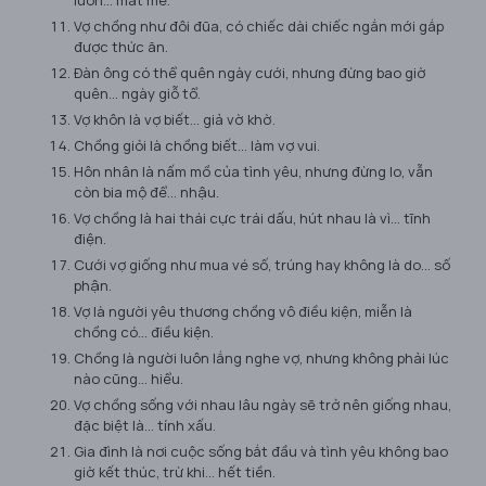
luôn... mát mẻ.
Vợ chồng như đôi đũa, có chiếc dài chiếc ngắn mới gắp
được thức ăn.
Đàn ông có thể quên ngày cưới, nhưng đừng bao giờ
quên... ngày giỗ tổ.
Vợ khôn là vợ biết... giả vờ khờ.
Chồng giỏi là chồng biết... làm vợ vui.
Hôn nhân là nấm mồ của tình yêu, nhưng đừng lo, vẫn
còn bia mộ để... nhậu.
Vợ chồng là hai thái cực trái dấu, hút nhau là vì... tĩnh
điện.
Cưới vợ giống như mua vé số, trúng hay không là do... số
phận.
Vợ là người yêu thương chồng vô điều kiện, miễn là
chồng có... điều kiện.
Chồng là người luôn lắng nghe vợ, nhưng không phải lúc
nào cũng... hiểu.
Vợ chồng sống với nhau lâu ngày sẽ trở nên giống nhau,
đặc biệt là... tính xấu.
Gia đình là nơi cuộc sống bắt đầu và tình yêu không bao
giờ kết thúc, trừ khi... hết tiền.