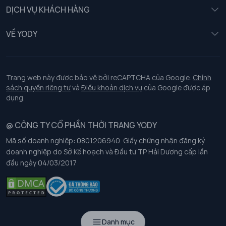
Nữ
DỊCH VỤ KHÁCH HÀNG
Trẻ em
Chính sách khách hàng thân thiết
VỀ YODY
Đồng phục
Chính sách đổi trả
Giới thiệu
Chính sách bảo vệ dữ liệu cá nhân
Tuyển dụng
Trang web này được bảo vệ bởi reCAPTCHA của Google.
Chính
sách quyền riêng tư
và
Điều khoản dịch vụ
của Google được áp
Chính sách thanh toán, giao nhận
dụng.
Chính sách chất lượng và an toàn sức khoẻ nghề nghiệp
@ CÔNG TY CỔ PHẦN THỜI TRANG YODY
Mã số doanh nghiệp: 0801206940. Giấy chứng nhận đăng ký
Chính sách đơn đồng phục
doanh nghiệp do Sở Kế hoạch và Đầu tư TP Hải Dương cấp lần
đầu ngày 04/03/2017
Hướng dẫn chọn kích thước
Danh mục