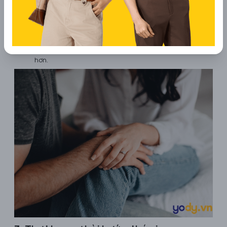
Hạnh phúc của chồng là làm vợ cười, nỗi buồn của
chồng là làm vợ... khóc.
Chồng "thông minh" là chồng biết "giả ngu" trước mặt
vợ.
Vợ chồng "đánh nhau" là để... thêm yêu thương nhau
hơn.