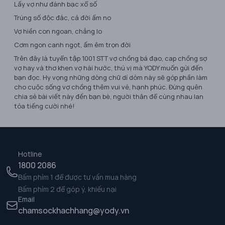
Lấy vợ như đánh bạc xổ số
Trúng số độc đắc, cả đời ấm no
Vợ hiền con ngoan, chẳng lo
Cơm ngon canh ngọt, ấm êm trọn đời
Trên đây là tuyển tập 1001 STT vợ chồng bá đạo, cap chồng sợ
vợ hay và thơ khen vợ hài hước, thú vị mà YODY muốn gửi đến
bạn đọc. Hy vọng những dòng chữ dí dỏm này sẽ góp phần làm
cho cuộc sống vợ chồng thêm vui vẻ, hạnh phúc. Đừng quên
chia sẻ bài viết này đến bạn bè, người thân để cùng nhau lan
tỏa tiếng cười nhé!
Hotline
1800 2086
Bấm phím 1 để được tư vấn mua hàng
Bấm phím 2 để góp ý, khiếu nại
Email
chamsockhachhang@yody.vn