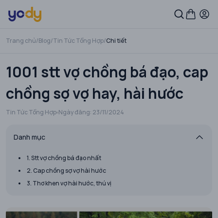
Trang chủ
/
Blog
/
Tin Tức Tổng Hợp
/
Chi tiết
1001 stt vợ chồng bá đạo, cap
chồng sợ vợ hay, hài hước
Tin Tức Tổng Hợp
Ngày đăng:
23/11/2024
Danh mục
1. Stt vợ chồng bá đạo nhất
2. Cap chồng sợ vợ hài hước
3. Thơ khen vợ hài hước, thú vị