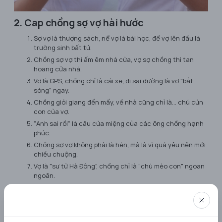
2. Cap chồng sợ vợ hài hước
Sợ vợ là thượng sách, nể vợ là bài học, để vợ lên đầu là
trường sinh bất tử.
Chồng sợ vợ thì ấm êm nhà cửa, vợ sợ chồng thì tan
hoang cửa nhà.
Vợ là GPS, chồng chỉ là cái xe, đi sai đường là vợ "bắt
sóng" ngay.
Chồng giỏi giang đến mấy, về nhà cũng chỉ là... chú cún
con của vợ.
"Anh sai rồi" là câu cửa miệng của các ông chồng hạnh
phúc.
Chồng sợ vợ không phải là hèn, mà là vì quá yêu nên mới
chiều chuộng.
Vợ là "sư tử Hà Đông", chồng chỉ là "chú mèo con" ngoan
ngoãn.
Bí quyết sống lâu của các ông chồng: Nghe lời vợ.
Chồng là "bảo hiểm nhân thọ" của vợ, vợ là "bảo hiểm xã
hội" của chồng.
Đằng sau người đàn ông thành đạt là một người vợ...