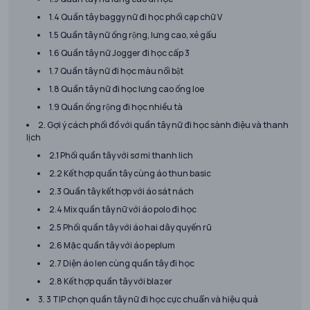
1.4 Quần tây baggy nữ đi học phối cạp chữ V
1.5 Quần tây nữ ống rộng, lưng cao, xẻ gấu
1.6 Quần tây nữ Jogger đi học cấp 3
1.7 Quần tây nữ đi học màu nổi bật
1.8 Quần tây nữ đi học lưng cao ống loe
1.9 Quần ống rộng đi học nhiều tà
2. Gợi ý cách phối đồ với quần tây nữ đi học sành điệu và thanh
lịch
2.1 Phối quần tây với sơ mi thanh lich
2.2 Kết hợp quần tây cùng áo thun basic
2.3 Quần tây kết hợp với áo sát nách
2.4 Mix quần tây nữ với áo polo đi học
2.5 Phối quần tây với áo hai dây quyến rũ
2.6 Mặc quần tây với áo peplum
2.7 Diện áo len cùng quần tây đi học
2.8 Kết hợp quần tây với blazer
3. 3 TIP chọn quần tây nữ đi học cực chuẩn và hiệu quả