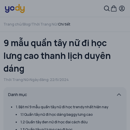
Trang chủ
/
Blog
/
Thời Trang Nữ
/
Chi tiết
9 mẫu quần tây nữ đi học
lưng cao thanh lịch duyên
dáng
Thời Trang Nữ
Ngày đăng:
22/5/2024
Danh mục
1. Bật mí 9 mẫu quần tây nữ đi học trendy nhất hiện nay
1.1 Quần tây nữ đi học dáng baggy lưng cao
1.2 Quần tây đen nữ đi học đai cách điệu
1.3 Quần tây nữ lưng cao đi học