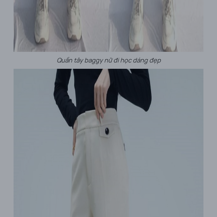
Quần tây baggy nữ đi học dáng đẹp