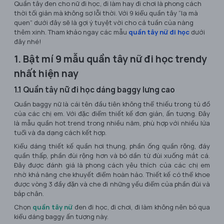
Quần tây đen cho nữ đi học, đi làm hay đi chơi là phong cách
thời tối giản mà không sợ lỗi thời. Với 9 kiểu quần tây “lạ mà
quen” dưới đây sẽ là gợi ý tuyệt vời cho cả tuần của nàng
thêm xinh. Tham khảo ngay các mẫu
quần tây nữ đi học
dưới
đây nhé!
1. Bật mí 9 mẫu quần tây nữ đi học trendy
nhất hiện nay
1.1 Quần tây nữ đi học dáng baggy lưng cao
Quần baggy nữ là cái tên đầu tiên không thể thiếu trong tủ đồ
của các chị em. Với đặc điểm thiết kế đơn giản, ấn tượng. Đây
là mẫu quần hot trend trong nhiều năm, phù hợp với nhiều lứa
tuổi và đa dạng cách kết hợp.
Kiểu dáng thiết kế quần hơi thụng, phần ống quần rộng, đáy
quần thấp, phần đùi rộng hơn và bó dần từ đùi xuống mắt cá.
Đây được đánh giá là phong cách yêu thích của các chị em
nhờ khả năng che khuyết điểm hoàn hảo. Thiết kế có thể khoe
được vòng 3 đầy đặn và che đi những yếu điểm của phần đùi và
bắp chân.
Chọn
quần tây nữ
đen đi học, đi chơi, đi làm không nên bỏ qua
kiểu dáng baggy ấn tượng này.