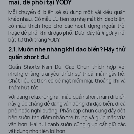
mái, dễ phối tại YODY
Mỗi chuyến đi biển sẽ sử dụng một vài kiểu quần
khác nhau. Có mẫu ưu tiên sự nhẹ mát khi dạo biển,
có mẫu thích hợp cho các hoạt động ngoài trời
hoặc dễ phối khi đi dạo phố. Dưới đây là 4 gợi ý nổi
bật từ thời trang YODY.
2.1. Muốn nhẹ nhàng khi dạo biển? Hãy thử
quần short đũi
Quần Shorts Nam Đũi Cạp Chun thích hợp với
những chàng trai yêu thích sự thoải mái ngày hè.
Chất liệu cotton có bề mặt mềm mại, thoáng khí và
thấm hút tốt.
Với dáng relax rộng rãi, mẫu quần short nam đi biển
này giúp chàng dễ dàng vận động khi dạo biển, đi cà
phê hoặc nghỉ dưỡng. Phần cạp chun cùng dây dệt
bên sườn tạo điểm nhấn trẻ trung và giúp mặc vừa
vặn hơn. Hai túi cạnh sườn cũng giúp cất giữ các
vật dụng nhỏ tiện lợi hơn.