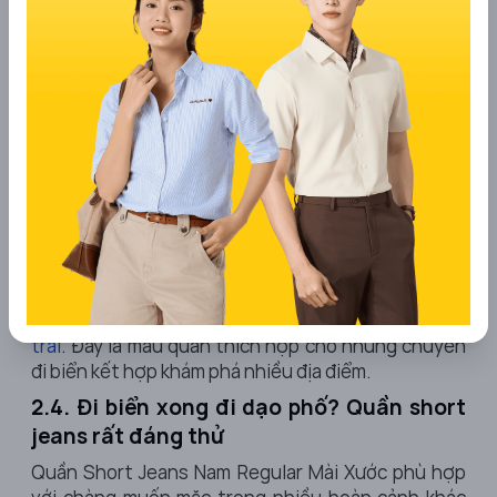
Quần Shorts Nam Cạp Chun Túi Hộp
Điểm nhấn của sản phẩm nằm ở phần túi hộp kéo
khóa. Chi tiết này vừa tạo nét cá tính, vừa giúp bảo
quản đồ dùng cá nhân khi di chuyển. Phom relax
rộng rãi cũng mang đến cảm giác dễ chịu trong
nhiều hoạt động.
Khi phối đồ quần short nam túi hộp, chàng có thể
kết hợp áo thun oversized, sneaker hoặc
mũ lưỡi
trai
. Đây là mẫu quần thích hợp cho những chuyến
đi biển kết hợp khám phá nhiều địa điểm.
2.4. Đi biển xong đi dạo phố? Quần short
jeans rất đáng thử
Quần Short Jeans Nam Regular Mài Xước phù hợp