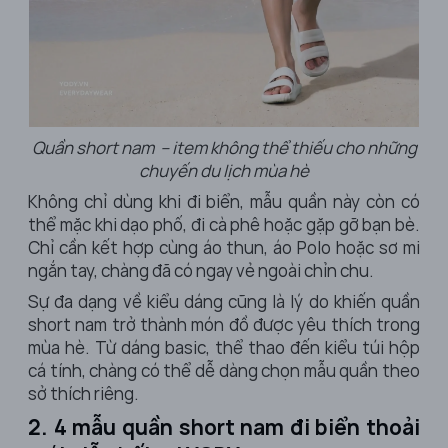
Quần short nam – item không thể thiếu cho những
chuyến du lịch mùa hè
Không chỉ dùng khi đi biển, mẫu quần này còn có
thể mặc khi dạo phố, đi cà phê hoặc gặp gỡ bạn bè.
Chỉ cần kết hợp cùng áo thun, áo Polo hoặc sơ mi
ngắn tay, chàng đã có ngay vẻ ngoài chỉn chu.
Sự đa dạng về kiểu dáng cũng là lý do khiến quần
short nam trở thành món đồ được yêu thích trong
mùa hè. Từ dáng basic, thể thao đến kiểu túi hộp
cá tính, chàng có thể dễ dàng chọn mẫu quần theo
sở thích riêng.
2. 4 mẫu quần short nam đi biển thoải