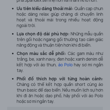
pha Spandex sẽ nhẹ hơn và nhanh khô hơn.
Ưu tiên kiểu dáng thoải mái:
Quần cạp chun
hoặc dáng relax giúp chàng di chuyển linh
hoạt và thoải mái trong nhiều hoạt động
ngoài trời.
Lựa chọn độ dài phù hợp:
Những mẫu quần
trên gối hoặc ngang gối thường tạo cảm giác
năng động và thuận tiện hơn khi đi biển.
Chọn màu sắc dễ phối:
Các gam màu như
trắng, be, xanh navy, đen hoặc xanh denim dễ
kết hợp với áo thun,
áo Polo
hay sơ mi ngắn
tay.
Phối đồ thích hợp với từng hoàn cảnh:
Chàng có thể kết hợp quần short cùng áo
thun basic để dạo biển. Nếu muốn lịch sự hơn
khi đi ăn hoặc dạo phố, hãy phối với áo Polo
hoặc sơ mi ngắn tay.