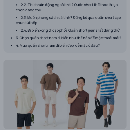
2.2. Thích vận động ngoài trời? Quần short thể thao là lựa
chọn đáng thử
2.3. Muốn phong cách cá tính? Đừng bỏ qua quần short cạp
chun túi hộp
2.4. Đi biển xong đi dạo phố? Quần short jeans rất đáng thử
3. Chọn quần short nam đi biển như thế nào để mặc thoải mái?
4. Mua quần short nam đi biển đẹp, dễ mặc ở đâu?