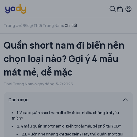
Trang chủ
/
Blog
/
Thời Trang Nam
/
Chi tiết
Quần short nam đi biển nên
chọn loại nào? Gợi ý 4 mẫu
mát mẻ, dễ mặc
Thời Trang Nam
Ngày đăng:
5/7/2026
Danh mục
1. Vì sao quần short nam đi biển được nhiều chàng trai yêu
thích?
2. 4 mẫu quần short nam đi biển thoải mái, dễ phối tại YODY
2.1. Muốn nhẹ nhàng khi dạo biển? Hãy thử quần short đũi