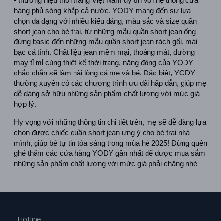
- thương hiệu thời trang Việt Nam uy tín với hệ thống cửa 
hàng phủ sóng khắp cả nước. YODY mang đến sự lựa 
chọn đa dạng với nhiều kiểu dáng, màu sắc và size quần 
short jean cho bé trai, từ những mẫu quần short jean ống 
đứng basic đến những mẫu quần short jean rách gối, mài 
bạc cá tính. Chất liệu jean mềm mại, thoáng mát, đường 
may tỉ mỉ cùng thiết kế thời trang, năng động của YODY 
chắc chắn sẽ làm hài lòng cả mẹ và bé. Đặc biệt, YODY 
thường xuyên có các chương trình ưu đãi hấp dẫn, giúp mẹ 
dễ dàng sở hữu những sản phẩm chất lượng với mức giá 
hợp lý.
Hy vọng với những thông tin chi tiết trên, mẹ sẽ dễ dàng lựa 
chọn được chiếc quần short jean ưng ý cho bé trai nhà 
mình, giúp bé tự tin tỏa sáng trong mùa hè 2025! Đừng quên 
ghé thăm các cửa hàng YODY gần nhất để được mua sắm 
những sản phẩm chất lượng với mức giá phải chăng nhé
Hotline