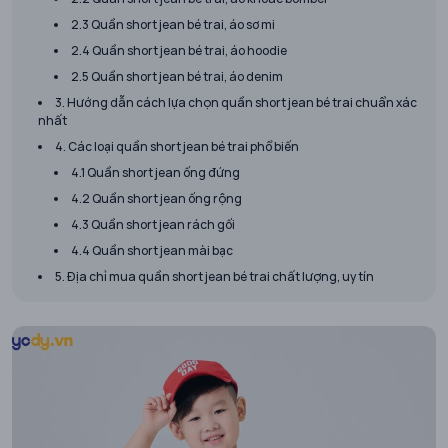
2.3 Quần short jean bé trai, áo sơ mi
2.4 Quần short jean bé trai, áo hoodie
2.5 Quần short jean bé trai, áo denim
3. Hướng dẫn cách lựa chọn quần short jean bé trai chuẩn xác
nhất
4. Các loại quần short jean bé trai phổ biến
4.1 Quần short jean ống đứng
4.2 Quần short jean ống rộng
4.3 Quần short jean rách gối
4.4 Quần short jean mài bạc
5. Địa chỉ mua quần short jean bé trai chất lượng, uy tín