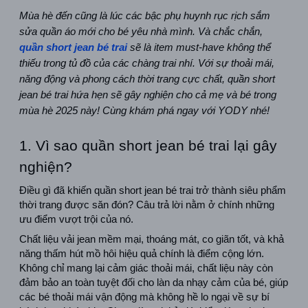
Mùa hè đến cũng là lúc các bậc phụ huynh rục rịch sắm 
sửa quần áo mới cho bé yêu nhà mình. Và chắc chắn, 
quần short jean bé trai
 sẽ là item must-have không thể 
thiếu trong tủ đồ của các chàng trai nhí. Với sự thoải mái, 
năng động và phong cách thời trang cực chất, quần short 
jean bé trai hứa hẹn sẽ gây nghiện cho cả mẹ và bé trong 
mùa hè 2025 này! Cùng khám phá ngay với YODY nhé!
1. Vì sao quần short jean bé trai lại gây 
nghiện?
Điều gì đã khiến quần short jean bé trai trở thành siêu phẩm 
thời trang được săn đón? Câu trả lời nằm ở chính những 
ưu điểm vượt trội của nó.
Chất liệu vải jean mềm mại, thoáng mát, co giãn tốt, và khả 
năng thấm hút mồ hôi hiệu quả chính là điểm cộng lớn. 
Không chỉ mang lại cảm giác thoải mái, chất liệu này còn 
đảm bảo an toàn tuyệt đối cho làn da nhạy cảm của bé, giúp 
các bé thoải mái vận động mà không hề lo ngại về sự bí 