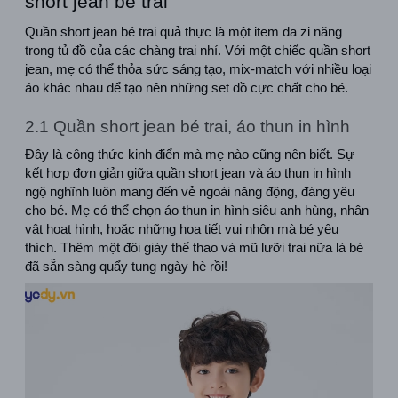
short jean bé trai
Quần short jean bé trai quả thực là một item đa zi năng 
trong tủ đồ của các chàng trai nhí. Với một chiếc quần short 
jean, mẹ có thể thỏa sức sáng tạo, mix-match với nhiều loại 
áo khác nhau để tạo nên những set đồ cực chất cho bé.
2.1 Quần short jean bé trai, áo thun in hình
Đây là công thức kinh điển mà mẹ nào cũng nên biết. Sự 
kết hợp đơn giản giữa quần short jean và áo thun in hình 
ngộ nghĩnh luôn mang đến vẻ ngoài năng động, đáng yêu 
cho bé. Mẹ có thể chọn áo thun in hình siêu anh hùng, nhân 
vật hoạt hình, hoặc những họa tiết vui nhộn mà bé yêu 
thích. Thêm một đôi giày thể thao và mũ lưỡi trai nữa là bé 
đã sẵn sàng quẩy tung ngày hè rồi!