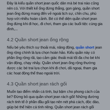
Đây là kiểu quần short jean quốc dân mà bé trai nào cũng 
nên có. Với thiết kế ống đứng thẳng, gọn gàng, quần short 
jean ống đứng mang đến vẻ ngoài lịch sự, chỉn chu, phù 
hợp với nhiều hoàn cảnh. Bé có thể diện quần short jean 
ống đứng khi đi học, đi chơi, tham gia các buổi tiệc cùng gia 
đình,...
4.2 Quần short jean ống rộng
Nếu bé yêu thích sự thoải mái, năng động, 
quần short
 jean 
ống rộng chính là lựa chọn hoàn hảo. Kiểu quần này có 
phần ống rộng rãi, tạo cảm giác thoải mái tối đa cho bé khi 
vận động, chạy nhảy. Quần short jean ống rộng thường 
được các bé trai lựa chọn khi đi chơi, dã ngoại, tham gia 
các hoạt động thể thao ngoài trời.
4.3 Quần short jean rách gối
Muốn tạo điểm nhấn cá tính, bụi bặm cho phong cách của 
bé? Đừng bỏ qua quần short jean rách gối! Những đường 
rách tinh tế ở phần đầu gối tạo nên nét phá cách, độc đáo, 
giúp bé thể hiện cá tính riêng. Quần short jean rách gối 