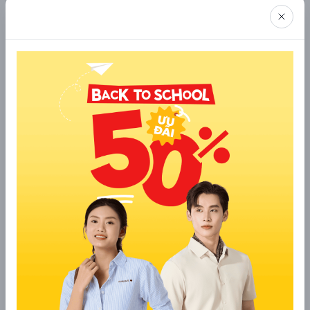
Vào những ngày thời tiết se lạnh, mẹ có thể mix quần short 
jean với áo hoodie để giữ ấm cho bé. Set đồ này không chỉ 
mang đến sự ấm áp mà còn rất thời trang, năng động. Mẹ 
có thể chọn áo hoodie có màu sắc tươi sáng hoặc họa tiết 
nổi bật để tạo điểm nhấn. Kết hợp thêm một đôi giày thể 
thao là bé đã có ngay một outfit chất lừ để xuống phố rồi!
2.5 Quần short jean bé trai, áo denim
Cả cây denim là một xu hướng thời trang chưa bao giờ lỗi 
mốt. Mẹ hãy thử phối quần short jean với áo khoác denim 
để tạo nên set đồ denim-on-denim cực chất cho bé. Để 
tránh nhàm chán, mẹ nên chọn áo khoác và quần short có 
màu sắc khác nhau, hoặc kết hợp thêm phụ kiện như mũ, 
thắt lưng,...