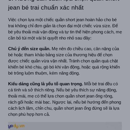
jean bé trai chuẩn xác nhất
Việc chọn lựa một chiếc quần short jean hoàn hảo cho bé 
trai không chỉ đơn giản là chọn đại một chiếc vừa size. Để 
bé yêu thoải mái vận động và tự tin thể hiện phong cách, mẹ 
cần bỏ túi một vài bí quyết nho nhỏ sau đây:
Chú ý đến size quần.
 Mẹ nên đo chiều cao, cân nặng của 
bé hoặc tham khảo bảng size của thương hiệu để chọn 
được chiếc quần vừa vặn nhất. Tránh chọn quần quá chật 
khiến bé khó chịu, gò bó khi vận động, hoặc quá rộng khiến 
bé trông luộm thuộm, kém năng động.
Kiểu dáng cũng là yếu tố quan trọng.
 Mỗi bé trai đều có 
cá tính và sở thích riêng. Nếu bé yêu thích sự năng động, 
thoải mái, mẹ có thể lựa chọn quần short jean ống rộng, 
rách gối hoặc mài bạc. Ngược lại, nếu bé hướng đến phong 
cách lịch lãm, chỉn chu, quần short jean ống đứng sẽ là lựa 
chọn phù hợp hơn cả.