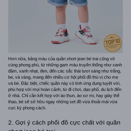
Hơn nữa, bảng màu của quần short jean bé trai cũng vô 
cùng phong phú, từ những gam màu truyền thống như xanh 
đậm, xanh nhạt, đen, đến các sắc thái tươi sáng như trắng, 
be, và vàng, mang đến nhiều cơ hội phối đồ thú vị cho mẹ 
và bé. Đặc biệt, chiếc quần này có tính ứng dụng tuyệt vời, 
phù hợp với mọi hoàn cảnh, từ đi chơi, dạo phố, du lịch đến 
ở nhà. Chỉ cần kết hợp với áo thun, áo sơ mi, hay giày thể 
thao, bé sẽ sở hữu ngay những set đồ vừa thoải mái vừa 
cực kỳ phong cách. 
2. Gợi ý cách phối đồ cực chất với quần 