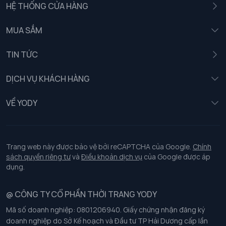
HỆ THỐNG CỬA HÀNG
MUA SẮM
Nam
TIN TỨC
Nữ
DỊCH VỤ KHÁCH HÀNG
Trẻ em
Chính sách khách hàng thân thiết
VỀ YODY
Đồng phục
Chính sách đổi trả
Giới thiệu
Chính sách bảo vệ dữ liệu cá nhân
Tuyển dụng
Trang web này được bảo vệ bởi reCAPTCHA của Google.
Chính
sách quyền riêng tư
và
Điều khoản dịch vụ
của Google được áp
Chính sách thanh toán, giao nhận
dụng.
Chính sách chất lượng và an toàn sức khoẻ nghề nghiệp
@ CÔNG TY CỔ PHẦN THỜI TRANG YODY
Mã số doanh nghiệp: 0801206940. Giấy chứng nhận đăng ký
Chính sách đơn đồng phục
doanh nghiệp do Sở Kế hoạch và Đầu tư TP Hải Dương cấp lần