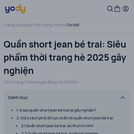
Trang chủ
/
Blog
/
Thời Trang Trẻ Em
/
Chi tiết
Quần short jean bé trai: Siêu
phẩm thời trang hè 2025 gây
nghiện
Thời Trang Trẻ Em
Ngày đăng:
26/11/2024
Danh mục
1. Vì sao quần short jean bé trai lại gây nghiện?
2. Gợi ý cách phối đồ cực chất với quần short jean bé trai
2.1 Quần short jean bé trai, áo thun in hình
2.2 Quần short jean bé trai, áo khoác bomber