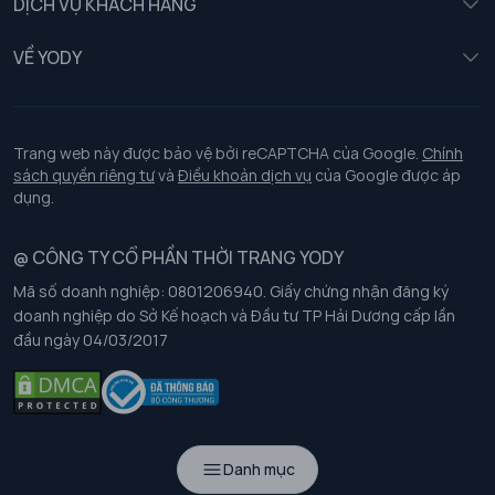
DỊCH VỤ KHÁCH HÀNG
Trẻ em
Chính sách khách hàng thân thiết
VỀ YODY
Đồng phục
Chính sách đổi trả
Giới thiệu
Chính sách bảo vệ dữ liệu cá nhân
Tuyển dụng
Trang web này được bảo vệ bởi reCAPTCHA của Google.
Chính
sách quyền riêng tư
và
Điều khoản dịch vụ
của Google được áp
Chính sách thanh toán, giao nhận
dụng.
Chính sách chất lượng và an toàn sức khoẻ nghề nghiệp
@ CÔNG TY CỔ PHẦN THỜI TRANG YODY
Mã số doanh nghiệp: 0801206940. Giấy chứng nhận đăng ký
Chính sách đơn đồng phục
doanh nghiệp do Sở Kế hoạch và Đầu tư TP Hải Dương cấp lần
đầu ngày 04/03/2017
Hướng dẫn chọn kích thước
Danh mục