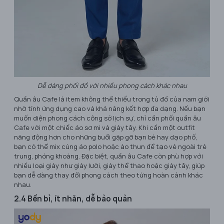
Dễ dàng phối đồ với nhiều phong cách khác nhau
Quần âu Cafe là item không thể thiếu trong tủ đồ của nam giới
nhờ tính ứng dụng cao và khả năng kết hợp đa dạng. Nếu bạn
muốn diện phong cách công sở lịch sự, chỉ cần phối quần âu
Cafe với một chiếc áo sơ mi và giày tây. Khi cần một outfit
năng động hơn cho những buổi gặp gỡ bạn bè hay dạo phố,
bạn có thể mix cùng áo polo hoặc áo thun để tạo vẻ ngoài trẻ
trung, phóng khoáng. Đặc biệt, quần âu Cafe còn phù hợp với
nhiều loại giày như giày lười, giày thể thao hoặc giày tây, giúp
bạn dễ dàng thay đổi phong cách theo từng hoàn cảnh khác
nhau.
2.4 Bền bỉ, ít nhăn, dễ bảo quản