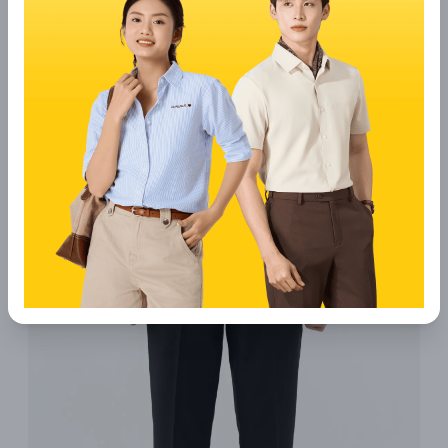
môi trường. Sợi cafe được sản xuất từ bã cà phê tái chế, giúp
giảm thiểu rác thải và tận dụng nguồn nguyên liệu tự nhiên
một cách hiệu quả. Đây là xu hướng thời trang bền vững đang
được nhiều thương hiệu lớn trên thế giới theo đuổi. Việc lựa
chọn quần âu Cafe không chỉ thể hiện phong cách thời trang
tinh tế mà còn thể hiện ý thức trách nhiệm với môi trường,
hướng đến lối sống xanh, thân thiện với thiên nhiên.
2.6 Phù hợp với nhiều hoàn cảnh khác nhau