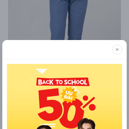
Thân thiện với môi trường, hướng đến thời trang bền vững
Với việc sử dụng sợi cafe tái chế, quần âu Cafe không chỉ
mang lại sự thoải mái cho người mặc mà còn góp phần bảo vệ