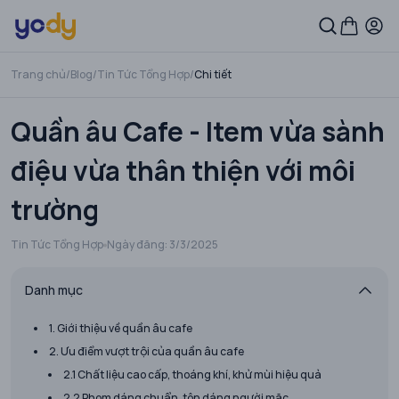
Trang chủ
/
Blog
/
Tin Tức Tổng Hợp
/
Chi tiết
Quần âu Cafe - Item vừa sành
điệu vừa thân thiện với môi
trường
Tin Tức Tổng Hợp
Ngày đăng:
3/3/2025
Danh mục
1. Giới thiệu về quần âu cafe
2. Ưu điểm vượt trội của quần âu cafe
2.1 Chất liệu cao cấp, thoáng khí, khử mùi hiệu quả
2.2 Phom dáng chuẩn, tôn dáng người mặc