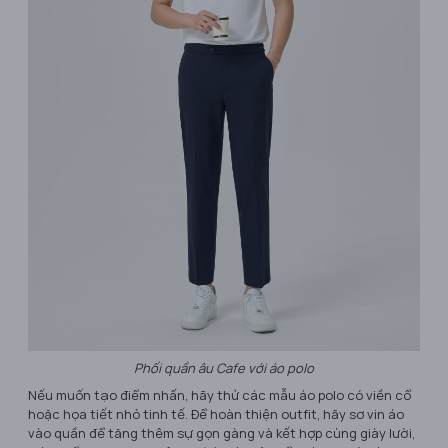
Phối quần âu Cafe với áo polo
Nếu muốn tạo điểm nhấn, hãy thử các mẫu áo polo có viền cổ
hoặc họa tiết nhỏ tinh tế. Để hoàn thiện outfit, hãy sơ vin áo
vào quần để tăng thêm sự gọn gàng và kết hợp cùng giày lười,