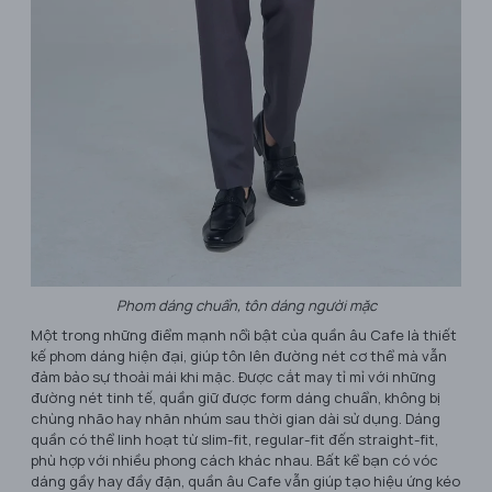
Phom dáng chuẩn, tôn dáng người mặc
Một trong những điểm mạnh nổi bật của quần âu Cafe là thiết
kế phom dáng hiện đại, giúp tôn lên đường nét cơ thể mà vẫn
đảm bảo sự thoải mái khi mặc. Được cắt may tỉ mỉ với những
đường nét tinh tế, quần giữ được form dáng chuẩn, không bị
chùng nhão hay nhăn nhúm sau thời gian dài sử dụng. Dáng
quần có thể linh hoạt từ slim-fit, regular-fit đến straight-fit,
phù hợp với nhiều phong cách khác nhau. Bất kể bạn có vóc
dáng gầy hay đầy đặn, quần âu Cafe vẫn giúp tạo hiệu ứng kéo