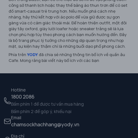
công sở thanh lịch hoặc thay thế bằng áo thun trơn để có set
đồ smart-casual trẻ trung hơn. Nếu muốn phá cách nhẹ
nhàng, hãy thử kết hợp với áo polo để vừa giữ được sự gọn
gàng vừa có cảm giác thoải mái. Để hoàn thiện outfit, một đôi
giày tây oxford, giày lười loafer hoặc sneaker trắng sẽ là lựa
chọn phù hợp tùy theo phong cách bạn muốn hướng đến. Đây
là bộ trang phục lý tưởng cho những dịp quan trọng như họp
mặt, sự kiện hay thậm chí là những buổi dạo phố phong cách.
Phía trên
YODY
đã chia sẻ những thông tin bổ ích về quần âu
Cafe. Mong rằng bài viết này bổ ích với các bạn
Hotline
1800 2086
Bấm phím 1 để được tư vấn mua hàng
Bấm phím 2 để góp ý, khiếu nại
Email
chamsockhachhang@yody.vn
Địa chỉ