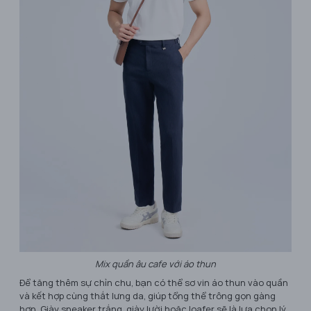
Mix quần âu cafe với áo thun
Để tăng thêm sự chỉn chu, bạn có thể sơ vin áo thun vào quần
và kết hợp cùng thắt lưng da, giúp tổng thể trông gọn gàng
hơn. Giày sneaker trắng, giày lười hoặc loafer sẽ là lựa chọn lý