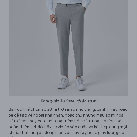
Phối quần âu Cafe với áo sơ mi
Bạn có thể chọn áo sơ mi trơn màu như trắng, xanh nhạt hoặc
be để tạo vẻ ngoài nhã nhặn, hoặc thử những mẫu sơ mi họa
tiết kẻ sọc hay caro để tăng thêm nét trẻ trung, cá tính. Để
hoàn thiện set đồ, hãy sơ vin áo vào quần và kết hợp cùng một
chiếc thắt lưng da đồng màu với giày tây hoặc giày lười, giúp