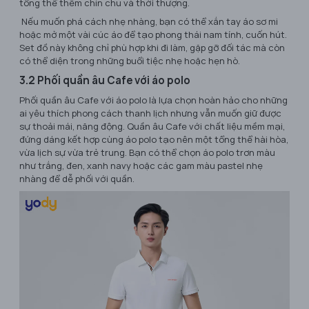
tổng thể thêm chỉn chu và thời thượng.
Nếu muốn phá cách nhẹ nhàng, bạn có thể xắn tay áo sơ mi
hoặc mở một vài cúc áo để tạo phong thái nam tính, cuốn hút.
Set đồ này không chỉ phù hợp khi đi làm, gặp gỡ đối tác mà còn
có thể diện trong những buổi tiệc nhẹ hoặc hẹn hò.
3.2 Phối quần âu Cafe với áo polo
Phối quần âu Cafe với áo polo là lựa chọn hoàn hảo cho những
ai yêu thích phong cách thanh lịch nhưng vẫn muốn giữ được
sự thoải mái, năng động. Quần âu Cafe với chất liệu mềm mại,
đứng dáng kết hợp cùng áo polo tạo nên một tổng thể hài hòa,
vừa lịch sự vừa trẻ trung. Bạn có thể chọn áo polo trơn màu
như trắng, đen, xanh navy hoặc các gam màu pastel nhẹ
nhàng để dễ phối với quần.