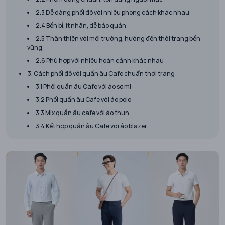
2.3 Dễ dàng phối đồ với nhiều phong cách khác nhau
2.4 Bền bỉ, ít nhăn, dễ bảo quản
2.5 Thân thiện với môi trường, hướng đến thời trang bền
vững
2.6 Phù hợp với nhiều hoàn cảnh khác nhau
3. Cách phối đồ với quần âu Cafe chuẩn thời trang
3.1 Phối quần âu Cafe với áo sơ mi
3.2 Phối quần âu Cafe với áo polo
3.3 Mix quần âu cafe với áo thun
3.4 Kết hợp quần âu Cafe với áo blazer