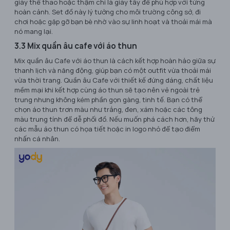
giày thể thao hoặc thậm chí là giày tây để phù hợp với từng
hoàn cảnh. Set đồ này lý tưởng cho môi trường công sở, đi
chơi hoặc gặp gỡ bạn bè nhờ vào sự linh hoạt và thoải mái mà
nó mang lại.
3.3 Mix quần âu cafe với áo thun
Mix quần âu Cafe với áo thun là cách kết hợp hoàn hảo giữa sự
thanh lịch và năng động, giúp bạn có một outfit vừa thoải mái
vừa thời trang. Quần âu Cafe với thiết kế đứng dáng, chất liệu
mềm mại khi kết hợp cùng áo thun sẽ tạo nên vẻ ngoài trẻ
trung nhưng không kém phần gọn gàng, tinh tế. Bạn có thể
chọn áo thun trơn màu như trắng, đen, xám hoặc các tông
màu trung tính để dễ phối đồ. Nếu muốn phá cách hơn, hãy thử
các mẫu áo thun có họa tiết hoặc in logo nhỏ để tạo điểm
nhấn cá nhân.