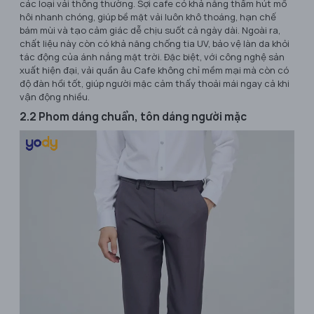
các loại vải thông thường. Sợi cafe có khả năng thấm hút mồ
hôi nhanh chóng, giúp bề mặt vải luôn khô thoáng, hạn chế
bám mùi và tạo cảm giác dễ chịu suốt cả ngày dài. Ngoài ra,
chất liệu này còn có khả năng chống tia UV, bảo vệ làn da khỏi
tác động của ánh nắng mặt trời. Đặc biệt, với công nghệ sản
xuất hiện đại, vải quần âu Cafe không chỉ mềm mại mà còn có
độ đàn hồi tốt, giúp người mặc cảm thấy thoải mái ngay cả khi
vận động nhiều.
2.2 Phom dáng chuẩn, tôn dáng người mặc