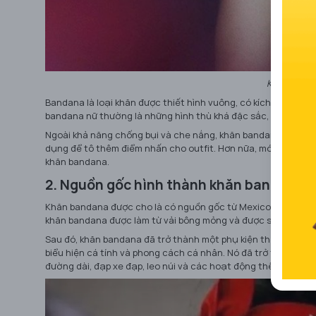
Khái niệm 
Bandana là loại khăn được thiết hình vuông, có kích thước bì
bandana nữ thường là những hình thù khá đặc sắc, nổi bật và 
Ngoài khả năng chống bụi và che nắng, khăn bandana còn là m
dụng để tô thêm điểm nhấn cho outfit. Hơn nữa, món đồ này cò
khăn bandana.
2. Nguồn gốc hình thành khăn bandana t
Khăn bandana được cho là có nguồn gốc từ Mexico và trở thàn
khăn bandana được làm từ vải bông mỏng và được sử dụng để la
Sau đó, khăn bandana đã trở thành một phụ kiện thời trang p
biểu hiện cá tính và phong cách cá nhân. Nó đã trở thành một
đường dài, đạp xe đạp, leo núi và các hoạt động thể thao khá