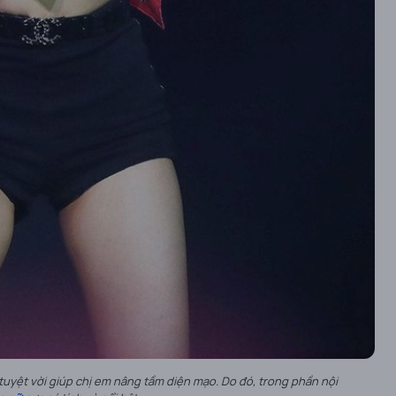
 tuyệt vời giúp chị em nâng tầm diện mạo. Do đó, trong phần nội