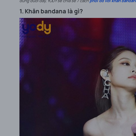
dung dưới đây, YODY sẽ chia sẻ 7 cách
phối đồ với khăn bandan
1. Khăn bandana là gì?