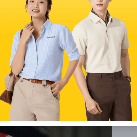
về khăn bandana
nh thường đủ để buộc, thắt tạo kiểu. Các hoạ tiết trên khăn
cá tính.
ột phụ kiện thời trang được nhiều bạn trẻ lẫn fashionista sử
n không kén giới tính. Dù là nam hay nữ thì đều có thể sử dụng
rong thời trang
h một phụ kiện thời trang phổ biến ở Mỹ vào thế kỷ 19. Ban đầu,
u mồ hôi hoặc bụi bẩn trong khi làm việc ngoài trời.
hổ biến trong văn hóa hiện đại và được sử dụng như một cách để
 phụ kiện yêu thích trong các hoạt động ngoài trời như đi bộ
c.