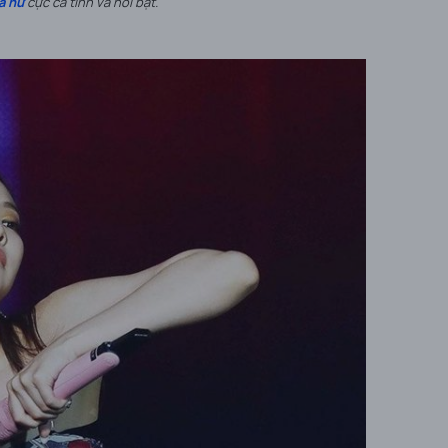
a nữ
cực cá tính và nổi bật.