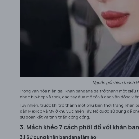
Nguồn gốc hình thành kh
Trong văn hóa hiện đại, khăn bandana đã trở thành một biểu
nhạc hip-hop và rock, các tay đua mô tô và các vận động viên
Tuy nhiên, trước khi trở thành một phụ kiện thời trang, khă
dân Mexico và Mỹ ở khu vực miền Tây. Nó được sử dụng để che
sự đoàn kết và tinh thần cộng đồng.
3. Mách khéo 7 cách phối đồ với khăn ba
3.1 Sử dụng khăn bandana làm áo