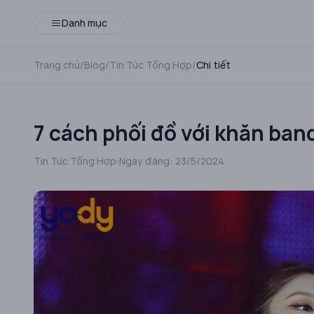
Danh mục
Trang chủ
/
Blog
/
Tin Tức Tổng Hợp
/
Chi tiết
7 cách phối đồ với khăn ban
Tin Tức Tổng Hợp
Ngày đăng:
23/5/2024