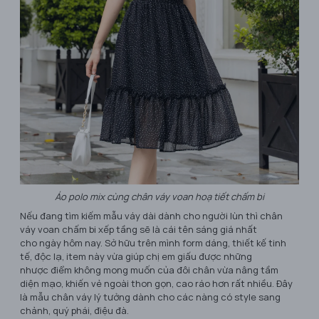
Áo polo mix cùng chân váy voan hoạ tiết chấm bi
Nếu đang tìm kiếm mẫu váy dài dành cho người lùn thì chân
váy voan chấm bi xếp tầng sẽ là cái tên sáng giá nhất
cho ngày hôm nay. Sở hữu trên mình form dáng, thiết kế tinh
tế, độc lạ, item này vừa giúp chị em giấu được những
nhược điểm không mong muốn của đôi chân vừa nâng tầm
diện mạo, khiến vẻ ngoài thon gọn, cao ráo hơn rất nhiều. Đây
là mẫu chân váy lý tưởng dành cho các nàng có style sang
chảnh, quý phái, điệu đà.