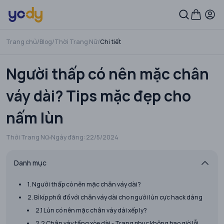
Trang chủ
/
Blog
/
Thời Trang Nữ
/
Chi tiết
Người thấp có nên mặc chân
váy dài? Tips mặc đẹp cho
nấm lùn
Thời Trang Nữ
Ngày đăng:
22/5/2024
Danh mục
1. Người thấp có nên mặc chân váy dài?
2. Bí kíp phối đồ với chân váy dài cho người lùn cực hack dáng
2.1 Lùn có nên mặc chân váy dài xếp ly?
2.2 Chân váy tầng xòe dài - Trang phục không bao giờ lỗi