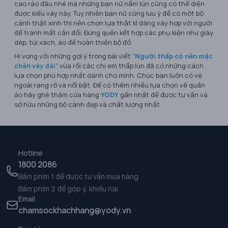
cao ráo đâu nhé mà những bạn nữ nấm lùn cũng có thể diện
được kiểu váy này. Tuy nhiên bạn nữ cũng lưu ý để có một bộ
cánh thật xinh thì nên chọn lựa thật kĩ dáng váy hợp với người
để tránh mất cân đối. Đừng quên kết hợp các phụ kiện như giày
dép, túi xách, áo để hoàn thiện bộ đồ.
Hi vọng với những gợi ý trong bài viết “
Người thấp có nên mặc
chân váy dài
” vừa rồi các chị em thấp lùn đã có những cách
lựa chọn phù hợp nhất dành cho mình. Chúc bạn luôn có vẻ
ngoài rạng rỡ và nổi bật. Để có thêm nhiều lựa chọn về quần
áo hãy ghé thăm cửa hàng
YODY
gần nhất để được tư vấn và
sở hữu những bộ cánh đẹp và chất lượng nhất.
Hotline
1800 2086
Bấm phím 1 để được tư vấn mua hàng
Bấm phím 2 để góp ý, khiếu nại
Email
chamsockhachhang@yody.vn