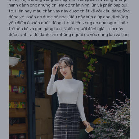
minh dành cho những chị em có thân hình lùn và phần bắp đùi
to. Hiện nay, mẫu chân váy này được thiết kế với kiểu dáng ống
đứng với phần eo được bó nhẹ. Điều này vừa giúp che đi những
yếu điểm ở phần dưới, đồng thời khiến vòng eo của người mặc
trở nên bé và gọn gàng hơn. Nhiều người đánh giá, item này
được sinh ra để dành cho những người có vóc dáng lùn và béo.