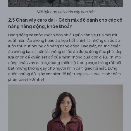
Nổi bật hơn với chân váy họa tiết
2.5 Chân váy caro dài - Cách mix đồ dành cho các cô
nàng năng động, khỏe khoắn
Năng động và khỏe khoắn hơn nhiều giúp nàng tự tin mỗi khi
xuất hiện. Áo phông hoặc áo họa tiết chính là những chiếc áo
luôn thu hút những cô nàng năng động. Đặc biệt, những chiếc
áo phông basic luôn là những chiếc áo được đông đảo phái đẹp
lựa chọn để khiến set đồ của mình không quá đơn điệu. Khi mix
cùng chân váy caro lại càng khiến bộ trang phục trông rất nổi
bật nhưng không gây cho người nhìn cảm giác rối mắt. Đừng
quên những đôi giày sneaker để bộ trang phục của mình thêm
phần tuyệt vời nhé!