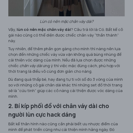
Lùn có nên mặc chân váy dài?
Vậy,
lùn có nên mặc chân váy dài
? Câu trả lời là Có. Bất kể cô
gái nào cũng có thể diện được chiếc chân váy “thần thánh”
này.
Tuy nhiên, để thêm phần gọn gàng cho mình thì nàng nên lựa
chọn đến những chiếc váy vừa vặn không quá bùng nhùng để
cải thiện vóc dáng của mình. Nếu đã lựa chọn được những
chiếc
chân váy dài
ưng ý thì việc mặc đúng cách, phù hợp với
thời trang là điều vô cùng đơn giản cho nàng.
Dù đang quá thấp bé, hay đang tự ti với số đo 3 vòng của mình
so với những cô gái chân dài khác thì những set đồ thời trang
sẽ là “cứu tinh” giúp các cô nàng cải thiện được vóc dáng của
mình.
2. Bí kíp phối đồ với chân váy dài cho
người lùn cực hack dáng
Bất kể thân hình nào cũng cần phải biết ưu nhược điểm của
mình để phát triển cũng như cải thiện mình hằng ngày. Đó