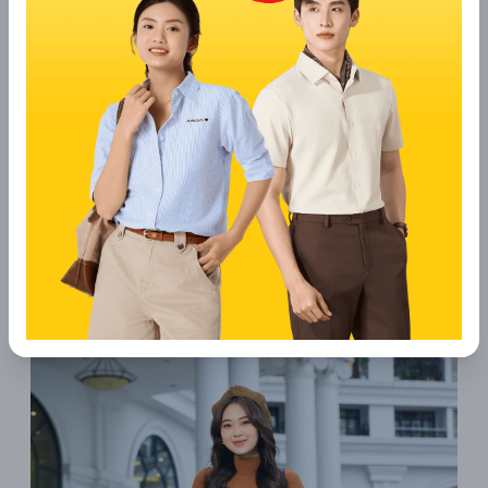
2.6 Chân váy dài chữ A nẹp cúc
Điểm qua các mẫu váy dài cho người lùn, chúng ta không thể
bỏ qua chân váy dài chữ A nẹp cúc. Đây được coi là "cứu cánh"
tuyệt vời dành cho những tín đồ công sở. Bởi nó có khả năng
tạo hiệu ứng kéo dài chân cực đỉnh, đồng thời làm tôn lên
vòng ba quyến rũ của mình. Chưa kể với phần dây eo được bó
nhẹ, item này còn giúp vòng bụng của chị em thon gọn và bắt
mắt hơn.
Bên cạnh đó, chân váy còn được thiết kế thêm phần khuy ở
đằng trước, tạo thêm điểm nhấn cho cả set đồ.
Với trang phục này, các bạn có thể phối thêm áo polo, sơ mi, áo
thun,..để hoàn thiện set đồ. Ngoài ra, cũng đừng quên "đóng
thùng" chiếc áo lại để hack dáng nhé!