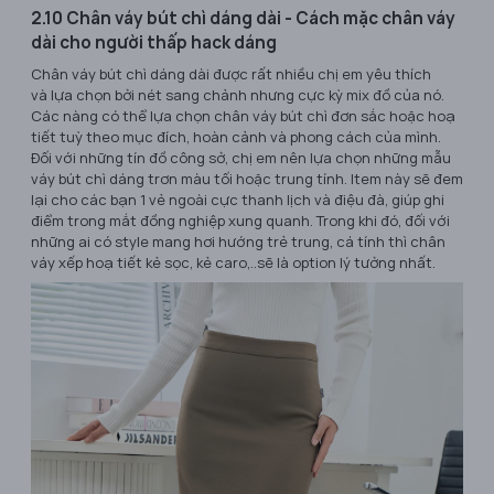
2.10 Chân váy bút chì dáng dài - Cách mặc chân váy
dài cho người thấp hack dáng
Chân váy bút chì dáng dài được rất nhiều chị em yêu thích
và lựa chọn bởi nét sang chảnh nhưng cực kỳ mix đồ của nó.
Các nàng có thể lựa chọn chân váy bút chì đơn sắc hoặc hoạ
tiết tuỳ theo mục đích, hoàn cảnh và phong cách của mình.
Đối với những tín đồ công sở, chị em nên lựa chọn những mẫu
váy bút chì dáng trơn màu tối hoặc trung tính. Item này sẽ đem
lại cho các bạn 1 vẻ ngoài cực thanh lịch và điệu đà, giúp ghi
điểm trong mắt đồng nghiệp xung quanh. Trong khi đó, đối với
những ai có style mang hơi hướng trẻ trung, cá tính thì chân
váy xếp hoạ tiết kẻ sọc, kẻ caro,..sẽ là option lý tưởng nhất.