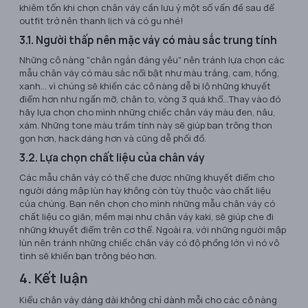
khiêm tốn khi chọn chân váy cần lưu ý một số vấn đề sau để
outfit trở nên thanh lịch và có gu nhé!
3.1.
Người thấp nên mặc váy có màu sắc trung tính
Những cô nàng "chân ngắn đáng yêu" nên tránh lựa chọn các
mẫu chân váy có màu sắc nổi bật như màu trắng, cam, hồng,
xanh… vì chúng sẽ khiến các cô nàng dễ bị lộ những khuyết
điểm hơn như ngấn mỡ, chân to, vòng 3 quá khổ…Thay vào đó
hãy lựa chọn cho mình những chiếc chân váy màu đen, nâu,
xám. Những tone màu trầm tính này sẽ giúp bạn trông thon
gọn hơn, hack dáng hơn và cũng dễ phối đồ.
3.2. Lựa chọn chất liệu của chân váy
Các mẫu chân váy có thể che được những khuyết điểm cho
người dáng mập lùn hay không còn tùy thuộc vào chất liệu
của chúng. Bạn nên chọn cho mình những mẫu chân váy có
chất liệu co giãn, mềm mại như chân váy kaki, sẽ giúp che đi
những khuyết điểm trên cơ thể. Ngoài ra, với những người mập
lùn nên tránh những chiếc chân váy có độ phồng lớn vì nó vô
tình sẽ khiến bạn trông béo hơn.
4. Kết luận
Kiểu chân váy dáng dài không chỉ dành mỗi cho các cô nàng