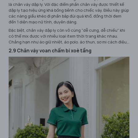
là chân váy dập ly. Với đặc điểm phần chân váy được thiết kế
dập ly tạo hiệu ứng khá bồng bềnh cho chiếc váy. Điều này giúp
các nàng giấu khéo đi phần bắp đùi quá khổ, đồng thời đem
đến 1 diện mạo nữ tính, duyên dáng.
Đặc biệt, chân váy dập ly còn vô cùng "dễ cưng, dễ chiều" khi
có thể mix được với nhiều loại item thời trang khác nhau.
Chẳng hạn như áo giữ nhiệt, áo polo. áo thun, sơ mi cách điệu,..
2.9 Chân váy voan chấm bi xoè tầng