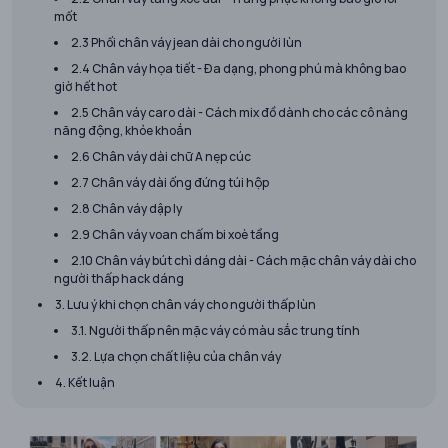
mốt
2.3 Phối chân váy jean dài cho người lùn
2.4 Chân váy họa tiết - Đa dạng, phong phú mà không bao
giờ hết hot
2.5 Chân váy caro dài - Cách mix đồ dành cho các cô nàng
năng động, khỏe khoắn
2.6 Chân váy dài chữ A nẹp cúc
2.7 Chân váy dài ống đứng túi hộp
2.8 Chân váy dập ly
2.9 Chân váy voan chấm bi xoè tầng
2.10 Chân váy bút chì dáng dài - Cách mặc chân váy dài cho
người thấp hack dáng
3. Lưu ý khi chọn chân váy cho người thấp lùn
3.1. Người thấp nên mặc váy có màu sắc trung tính
3.2. Lựa chọn chất liệu của chân váy
4. Kết luận