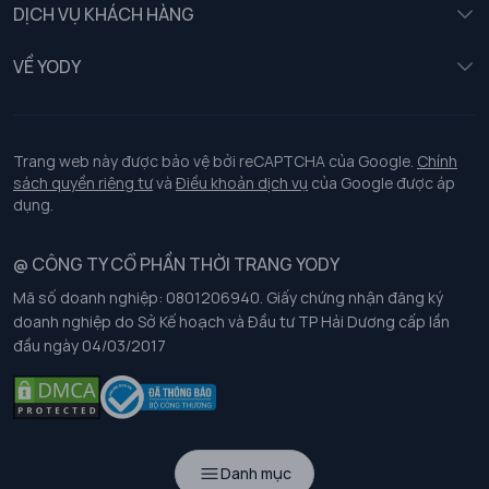
DỊCH VỤ KHÁCH HÀNG
Trẻ em
Chính sách khách hàng thân thiết
VỀ YODY
Đồng phục
Chính sách đổi trả
Giới thiệu
Chính sách bảo vệ dữ liệu cá nhân
Tuyển dụng
Trang web này được bảo vệ bởi reCAPTCHA của Google.
Chính
sách quyền riêng tư
và
Điều khoản dịch vụ
của Google được áp
Chính sách thanh toán, giao nhận
dụng.
Chính sách chất lượng và an toàn sức khoẻ nghề nghiệp
@ CÔNG TY CỔ PHẦN THỜI TRANG YODY
Mã số doanh nghiệp: 0801206940. Giấy chứng nhận đăng ký
Chính sách đơn đồng phục
doanh nghiệp do Sở Kế hoạch và Đầu tư TP Hải Dương cấp lần
đầu ngày 04/03/2017
Hướng dẫn chọn kích thước
Danh mục