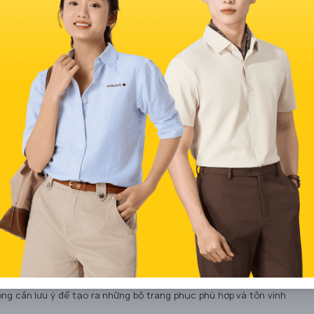
 Đôi nét về phong cách tomboy
ơn thuần là một cách ăn mặc mà còn là một tuyên bố về sự độc lập
hụ nữ chọn phong cách này không chỉ vì tính thoải mái mà còn vì
mới, phong cách tomboy có thể là sự lựa chọn hoàn hảo cho bạn.
tạo nên phong cách riêng và tự tin cho bản thân.
mboy cho người lùn
ọng cần lưu ý để tạo ra những bộ trang phục phù hợp và tôn vinh