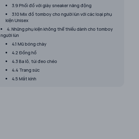
3.9 Phối đồ với giày sneaker năng động
3.10 Mix đồ tomboy cho người lùn với các loại phụ
kiện Unisex
4. Những phụ kiện không thể thiếu dành cho tomboy
người lùn
4.1 Mũ bóng chày
4.2 Đồng hồ
4.3 Ba lô, túi đeo chéo
4.4 Trang sức
4.5 Mắt kính