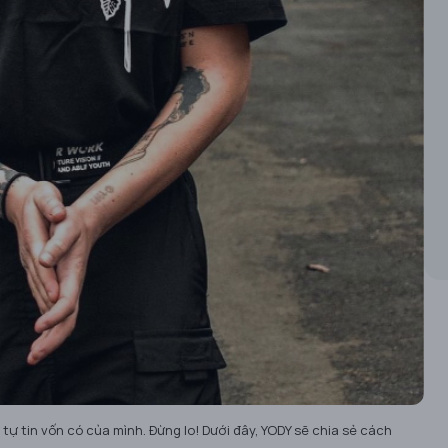
tự tin vốn có của mình. Đừng lo! Dưới đây, YODY sẽ chia sẻ cách