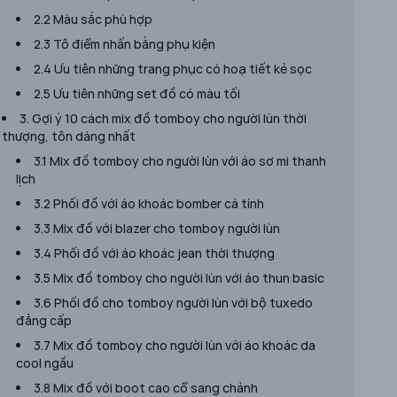
2.2 Màu sắc phù hợp
2.3 Tô điểm nhấn bằng phụ kiện
2.4 Ưu tiên những trang phục có hoạ tiết kẻ sọc
2.5 Ưu tiên những set đồ có màu tối
3. Gợi ý 10 cách mix đồ tomboy cho người lùn thời
thượng, tôn dáng nhất
3.1 Mix đồ tomboy cho người lùn với áo sơ mi thanh
lịch
3.2 Phối đồ với áo khoác bomber cá tính
3.3 Mix đồ với blazer cho tomboy người lùn
3.4 Phối đồ với áo khoác jean thời thượng
3.5 Mix đồ tomboy cho người lùn với áo thun basic
3.6 Phối đồ cho tomboy người lùn với bộ tuxedo
đẳng cấp
3.7 Mix đồ tomboy cho người lùn với áo khoác da
cool ngầu
3.8 Mix đồ với boot cao cổ sang chảnh