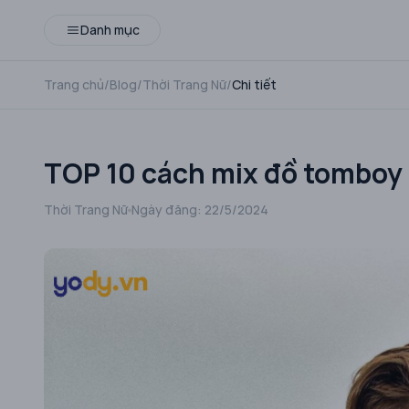
Danh mục
Trang chủ
/
Blog
/
Thời Trang Nữ
/
Chi tiết
TOP 10 cách mix đồ tomboy c
Thời Trang Nữ
Ngày đăng:
22/5/2024