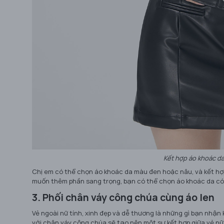
Kết hợp áo khoác da
Chị em có thể chọn áo khoác da màu đen hoặc nâu, và kết hợ
muốn thêm phần sang trọng, bạn có thể chọn áo khoác da có đ
3. Phối chân váy công chúa cùng áo len
Vẻ ngoài nữ tính, xinh đẹp và dễ thương là những gì bạn nhậ
với chân váy công chúa sẽ tạo nên một sự kết hợp giữa vẻ nữ 