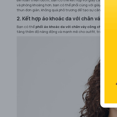
và phóng khoáng hơn, bạn có thể phối cùng với giày thể thao
thun đơn giản, không quá phô trương để tạo sự cân bằng và t
2. Kết hợp áo khoác da với chân váy công
Bạn có thể
phối áo khoác da với chân váy công chúa
để tạo
tăng thêm độ năng động và mạnh mẽ cho outfit, trong khi ch