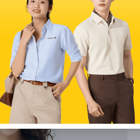
 hoặc dép xỏ ngón. Điều quan trọng là hãy chọn một chiếc áo
ạo nên một outfit thật sự ấn tượng.
 chúa
 ra một outfit cá tính và đầy phong cách. Áo khoác da sẽ giúp
ân váy công chúa sẽ tạo nên vẻ nữ tính, nhẹ nhàng.