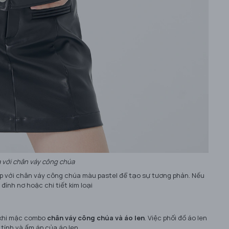
 với chân váy công chúa
p với chân váy công chúa màu pastel để tạo sự tương phản. Nếu
ính nơ hoặc chi tiết kim loại
n khi mặc combo
chân váy công chúa và áo len
. Việc phối đồ áo len
tính và ấm áp của áo len.