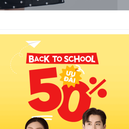
ng chúa với áo thun
 tăng thêm chiều cao và sự quyến rũ. Nếu muốn tạo sự thoải mái