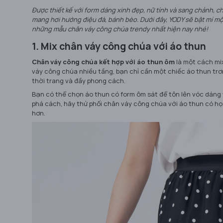
Được thiết kế với form dáng xinh đẹp, nữ tính và sang chảnh, 
mang hơi hướng điệu đà, bánh bèo. Dưới đây, YODY sẽ bật mí mộ
những mẫu chân váy công chúa trendy nhất hiện nay nhé!
1. Mix chân váy công chúa với áo thun
Chân váy công chúa kết hợp với áo thun ôm
là một cách mix
váy công chúa nhiều tầng, bạn chỉ cần một chiếc áo thun trơ
thời trang và đầy phong cách.
Bạn có thể chọn áo thun có form ôm sát để tôn lên vóc dáng
phá cách, hãy thử phối chân váy công chúa với áo thun có họa 
hơn.