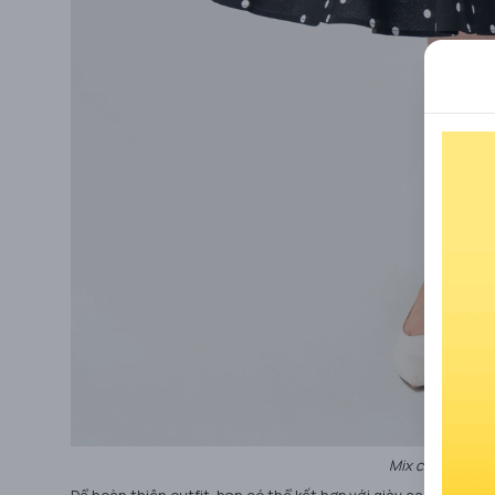
Mix chân váy cô
Để hoàn thiện outfit, bạn có thể kết hợp với giày cao gót để