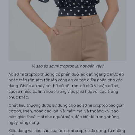
Vì sao áo sơ mi croptop lại hot đến vậy?
Áo sơ mi croptop thường có phần đuôi áo cắt ngang ở mức eo
hoặc trên rốn, làm tôn lên vòng eo và tạo điểm nhấn cho vóc
dáng. Chiếc áo này có thể có cổ tròn, cổ chữ V hoặc cổ bẻ,
tạo ra nhiều sự linh hoạt trong việc phối hợp với các trang
phục khác.
Chất liệu thường được sử dụng cho áo sơ mi croptop bao gồm
cotton, linen, hoặc các loại vải mềm mại và thoáng khí, tạo
cảm giác thoải mái cho người mặc, đặc biệt là trong những
ngày nắng nóng.
Kiểu dáng và màu sắc của áo sơ mi croptop đa dạng, từ những