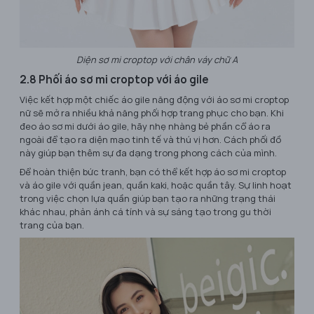
Diện sơ mi croptop với chân váy chữ A
2.8 Phối áo sơ mi croptop với áo gile
Việc kết hợp một chiếc áo gile năng động với áo sơ mi croptop
nữ sẽ mở ra nhiều khả năng phối hợp trang phục cho bạn. Khi
đeo áo sơ mi dưới áo gile, hãy nhẹ nhàng bẻ phần cổ áo ra
ngoài để tạo ra diện mạo tinh tế và thú vị hơn. Cách phối đồ
này giúp bạn thêm sự đa dạng trong phong cách của mình.
Để hoàn thiện bức tranh, bạn có thể kết hợp áo sơ mi croptop
và áo gile với quần jean, quần kaki, hoặc quần tây. Sự linh hoạt
trong việc chọn lựa quần giúp bạn tạo ra những trạng thái
khác nhau, phản ánh cá tính và sự sáng tạo trong gu thời
trang của bạn.