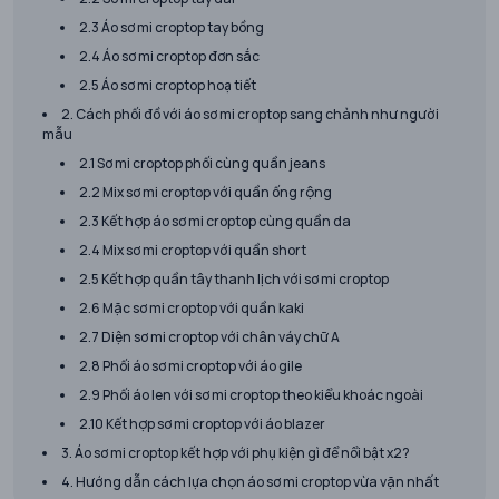
2.3 Áo sơ mi croptop tay bồng
2.4 Áo sơ mi croptop đơn sắc
2.5 Áo sơ mi croptop hoạ tiết
2. Cách phối đồ với áo sơ mi croptop sang chảnh như người
mẫu
2.1 Sơ mi croptop phối cùng quần jeans
2.2 Mix sơ mi croptop với quần ống rộng
2.3 Kết hợp áo sơ mi croptop cùng quần da
2.4 Mix sơ mi croptop với quần short
2.5 Kết hợp quần tây thanh lịch với sơ mi croptop
2.6 Mặc sơ mi croptop với quần kaki
2.7 Diện sơ mi croptop với chân váy chữ A
2.8 Phối áo sơ mi croptop với áo gile
2.9 Phối áo len với sơ mi croptop theo kiểu khoác ngoài
2.10 Kết hợp sơ mi croptop với áo blazer
3. Áo sơ mi croptop kết hợp với phụ kiện gì để nổi bật x2?
4. Hướng dẫn cách lựa chọn áo sơ mi croptop vừa vặn nhất