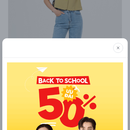
Sơ mi croptop phối cùng quần jeans
Bằng cách này, nàng có thể linh hoạt biến đổi phong cách của
mình từ nơi làm việc đến những buổi hẹn hò cuối tuần, mang
đến sự tự tin và thoải mái mọi lúc.