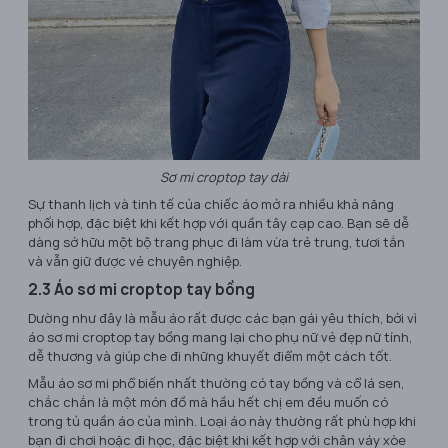
Sơ mi croptop tay dài
Sự thanh lịch và tinh tế của chiếc áo mở ra nhiều khả năng
phối hợp, đặc biệt khi kết hợp với quần tây cạp cao. Bạn sẽ dễ
dàng sở hữu một bộ trang phục đi làm vừa trẻ trung, tươi tắn
và vẫn giữ được vẻ chuyên nghiệp.
2.3 Áo sơ mi croptop tay bồng
Dường như đây là mẫu áo rất được các bạn gái yêu thích, bởi vì
áo sơ mi croptop tay bồng mang lại cho phụ nữ vẻ đẹp nữ tính,
dễ thương và giúp che đi những khuyết điểm một cách tốt.
Mẫu áo sơ mi phổ biến nhất thường có tay bồng và cổ lá sen,
chắc chắn là một món đồ mà hầu hết chị em đều muốn có
trong tủ quần áo của mình. Loại áo này thường rất phù hợp khi
bạn đi chơi hoặc đi học, đặc biệt khi kết hợp với chân váy xòe