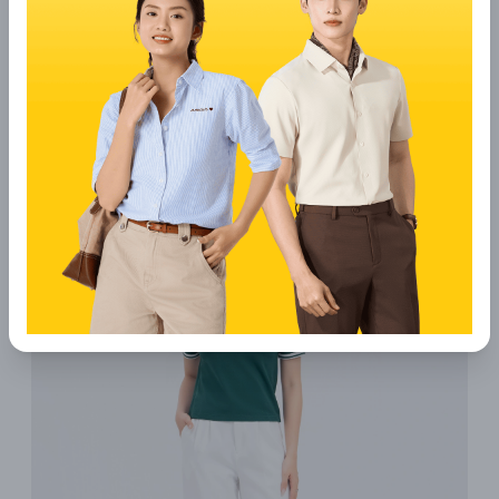
2.2 Mix sơ mi croptop với quần ống rộng
Khi kết hợp quần ống rộng cạp thấp với áo sơ mi croptop, bạn
sẽ tạo nên một phong cách vô cùng ấn tượng, hòa quyện giữa
sự cá tính và quyến rũ.
Cách mix đồ này đặc biệt phù hợp với những cô nàng có vòng
eo thon gọn, khiến cho toàn bộ phần eo trở nên rất gợi cảm và
sexy, thu hút mọi ánh nhìn.