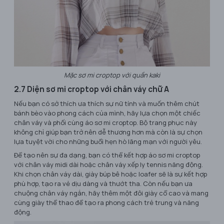
Mặc sơ mi croptop với quần kaki
2.7 Diện sơ mi croptop với chân váy chữ A
Nếu bạn có sở thích ưa thích sự nữ tính và muốn thêm chút
bánh bèo vào phong cách của mình, hãy lựa chọn một chiếc
chân váy và phối cùng áo sơ mi croptop. Bộ trang phục này
không chỉ giúp bạn trở nên dễ thương hơn mà còn là sự chọn
lựa tuyệt vời cho những buổi hẹn hò lãng mạn với người yêu.
Để tạo nên sự đa dạng, bạn có thể kết hợp áo sơ mi croptop
với chân váy midi dài hoặc chân váy xếp ly tennis năng động.
Khi chọn chân váy dài, giày búp bê hoặc loafer sẽ là sự kết hợp
phù hợp, tạo ra vẻ dịu dàng và thướt tha. Còn nếu bạn ưa
chuộng chân váy ngắn, hãy thêm một đôi giày cổ cao và mang
cùng giày thể thao để tạo ra phong cách trẻ trung và năng
động.