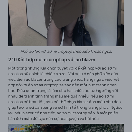
Phối áo len với sơ mi croptop theo kiểu khoác ngoài
2.10 Kết hợp sơ mi croptop với áo blazer
Một trong những lựa chọn tuyệt vời để kết hợp với áo sơ mi
croptop nữ chính là chiếc blazer. Với sự trở nên phổ biến của
việc diện áo blazer trong các trang phục hàng ngày, việc kết
hợp nó với áo sơ mi croptop sẽ tạo nên một bức tranh hoàn
hảo. Điều quan trọng là làm cho hai chiếc áo tương xứng với
nhau để tránh tình trạng màu mè quá nhiều. Nếu áo sơ mi
croptop có họa tiết, bạn có thể chọn blazer đơn màu như đen,
giúp tạo ra sự cân bằng và sự tinh tế trong trang phục. Ngược
lại, nếu blazer có họa tiết, áo sơ mi croptop nên là một phiên
bản đơn màu để tạo nên sự hòa quyện và hài hòa.