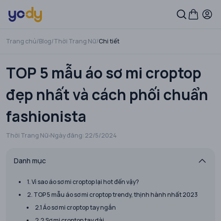
Trang chủ
/
Blog
/
Thời Trang Nữ
/
Chi tiết
TOP 5 mẫu áo sơ mi croptop
đẹp nhất và cách phối chuẩn
fashionista
Thời Trang Nữ
Ngày đăng:
22/5/2024
Danh mục
1. Vì sao áo sơ mi croptop lại hot đến vậy?
2. TOP 5 mẫu áo sơ mi croptop trendy, thịnh hành nhất 2023
2.1 Áo sơ mi croptop tay ngắn
2.2 Sơ mi croptop tay dài