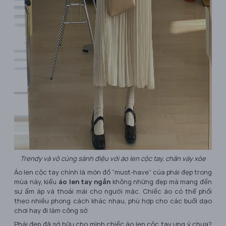
Trendy và vô cùng sành điệu với áo len cộc tay, chân váy xòe
Áo len cộc tay chính là món đồ “must-have” của phái đẹp trong
mùa này, kiểu
áo len tay ngắn
không những đẹp mà mang đến
sự ấm áp và thoải mái cho người mặc. Chiếc áo có thể phối
theo nhiều phong cách khác nhau, phù hợp cho các buổi dạo
chơi hay đi làm công sở.
Phái đẹp đã sở hữu cho mình chiếc áo len cộc tay ưng ý chưa?