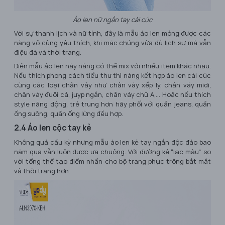
Áo len nữ ngắn tay cài cúc
Với sự thanh lịch và nữ tính, đây là mẫu áo len mỏng được các
nàng vô cùng yêu thích, khi mặc chúng vừa đủ lịch sự mà vẫn
điệu đà và thời trang.
Diện mẫu áo len này nàng có thể mix với nhiều item khác nhau.
Nếu thích phong cách tiểu thư thì nàng kết hợp áo len cài cúc
cùng các loại chân váy như chân váy xếp ly, chân váy midi,
chân váy đuôi cá, juyp ngắn, chân váy chữ A,... Hoặc nếu thích
style năng động, trẻ trung hơn hãy phối với quần jeans, quần
ống suông, quần ống lửng đều hợp.
2.4 Áo len cộc tay kẻ
Không quá cầu kỳ nhưng mẫu áo len kẻ tay ngắn độc đáo bao
năm qua vẫn luôn được ưa chuộng. Với đường kẻ “lạc màu” so
với tổng thể tạo điểm nhấn cho bộ trang phục trông bắt mắt
và thời trang hơn.