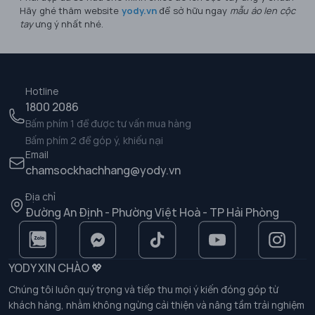
Hãy ghé thăm website
yody.vn
để sở hữu ngay
mẫu áo len cộc
tay
ưng ý nhất nhé.
Hotline
1800 2086
Bấm phím 1 để được tư vấn mua hàng
Bấm phím 2 để góp ý, khiếu nại
Email
chamsockhachhang@yody.vn
Địa chỉ
Đường An Định - Phường Việt Hoà - TP Hải Phòng
YODY XIN CHÀO 💖
Chúng tôi luôn quý trọng và tiếp thu mọi ý kiến đóng góp từ
khách hàng, nhằm không ngừng cải thiện và nâng tầm trải nghiệm