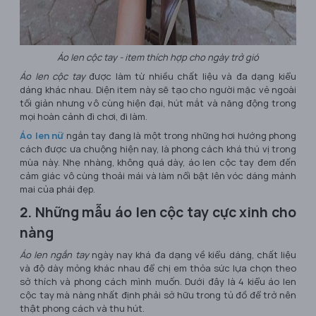
Áo len cộc tay - item thích hợp cho ngày trở gió
Áo len cộc tay
được làm từ nhiều chất liệu và đa dạng kiểu
dáng khác nhau. Diện item này sẽ tạo cho người mặc vẻ ngoài
tối giản nhưng vô cùng hiện đại, hút mắt và năng động trong
mọi hoàn cảnh đi chơi, đi làm.
Áo len nữ
ngắn tay đang là một trong những hơi hướng phong
cách được ưa chuộng hiện nay, là phong cách khá thú vị trong
mùa này. Nhẹ nhàng, không quá dày, áo len cộc tay đem đến
cảm giác vô cùng thoải mái và làm nổi bật lên vóc dáng mảnh
mai của phái đẹp.
2. Những mẫu áo len cộc tay cực xinh cho
nàng
Áo len ngắn tay
ngày nay khá đa dạng về kiểu dáng, chất liệu
và độ dày mỏng khác nhau để chị em thỏa sức lựa chọn theo
sở thích và phong cách mình muốn. Dưới đây là 4 kiểu áo len
cộc tay mà nàng nhất định phải sở hữu trong tủ đồ để trở nên
thật phong cách và thu hút.