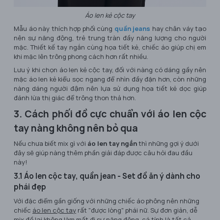
Áo len kẻ cộc tay
Mẫu áo này thích hợp phối cùng
quần jeans
hay chân váy tạo
nên sự năng động, trẻ trung tràn đầy năng lượng cho người
mặc. Thiết kế tay ngắn cùng họa tiết kẻ, chiếc áo giúp chị em
khi mặc lên trông phong cách hơn rất nhiều.
Lưu ý khi chọn áo len kẻ cộc tay, đối với nàng có dáng gầy nên
mặc áo len kẻ kiểu sọc ngang để nhìn đầy đặn hơn, còn những
nàng dáng người đậm nên lựa sử dụng họa tiết kẻ dọc giúp
đánh lừa thị giác để trông thon thả hơn.
3. Cách phối đồ cực chuẩn với áo len cộc
tay nàng không nên bỏ qua
Nếu chưa biết mix gì với
áo len tay ngắn
thì những gợi ý dưới
đây sẽ giúp nàng thêm phần giải đáp được câu hỏi đau đầu
này!
3.1 Áo len cộc tay, quần jean - Set đồ ăn ý dành cho
phái đẹp
Với đặc điểm gần giống với những chiếc áo phông nên những
chiếc
áo len cộc tay
rất "được lòng" phái nữ. Sự đơn giản, dễ
mix đồ lại không làm mất đi sự năng động, cá tính là tất cả