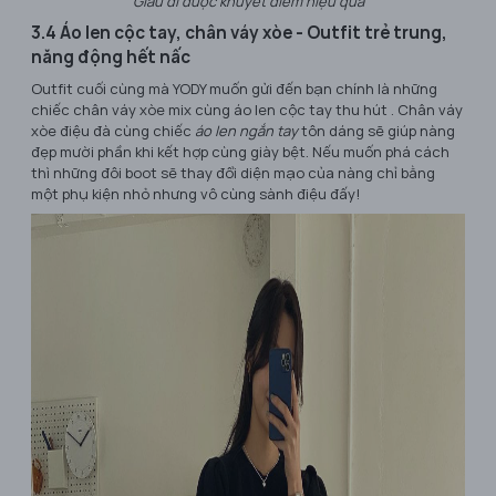
Giấu đi được khuyết điểm hiệu quả
3.4 Áo len cộc tay, chân váy xòe - Outfit trẻ trung,
năng động hết nấc
Outfit cuối cùng mà YODY muốn gửi đến bạn chính là những
chiếc chân váy xòe mix cùng áo len cộc tay thu hút . Chân váy
xòe điệu đà cùng chiếc
áo len ngắn tay
tôn dáng sẽ giúp nàng
đẹp mười phần khi kết hợp cùng giày bệt. Nếu muốn phá cách
thì những đôi boot sẽ thay đổi diện mạo của nàng chỉ bằng
một phụ kiện nhỏ nhưng vô cùng sành điệu đấy!