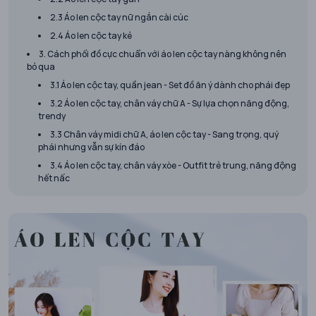
2.3 Áo len cộc tay nữ ngắn cài cúc
2.4 Áo len cộc tay kẻ
3. Cách phối đồ cực chuẩn với áo len cộc tay nàng không nên
bỏ qua
3.1 Áo len cộc tay, quần jean - Set đồ ăn ý dành cho phái đẹp
3.2 Áo len cộc tay, chân váy chữ A - Sự lựa chọn năng động,
trendy
3.3 Chân váy midi chữ A, áo len cộc tay - Sang trọng, quý
phái nhưng vẫn sự kín đáo
3.4 Áo len cộc tay, chân váy xòe - Outfit trẻ trung, năng động
hết nấc