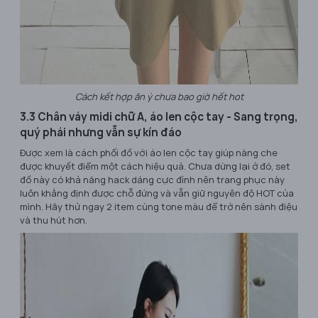
Cách kết hợp ăn ý chưa bao giờ hết hot
3.3 Chân váy midi chữ A, áo len cộc tay - Sang trọng,
quý phái nhưng vẫn sự kín đáo
Được xem là cách phối đồ với áo len cộc tay giúp nàng che
được khuyết điểm một cách hiệu quả. Chưa dừng lại ở đó, set
đồ này có khả năng hack dáng cực đỉnh nên trang phục này
luôn khẳng định được chỗ đứng và vẫn giữ nguyên độ HOT của
mình. Hãy thử ngay 2 item cùng tone màu để trở nên sành điệu
và thu hút hơn.