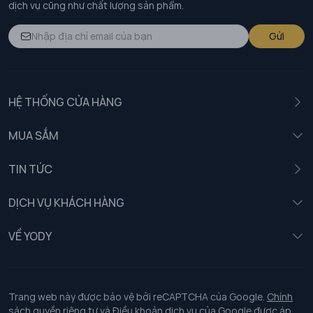
dịch vụ cũng như chất lượng sản phẩm.
Gửi
HỆ THỐNG CỬA HÀNG
MUA SẮM
Nam
TIN TỨC
Nữ
DỊCH VỤ KHÁCH HÀNG
Trẻ em
Chính sách khách hàng thân thiết
VỀ YODY
Đồng phục
Chính sách đổi trả
Giới thiệu
Chính sách bảo vệ dữ liệu cá nhân
Tuyển dụng
Trang web này được bảo vệ bởi reCAPTCHA của Google.
Chính
sách quyền riêng tư
và
Điều khoản dịch vụ
của Google được áp