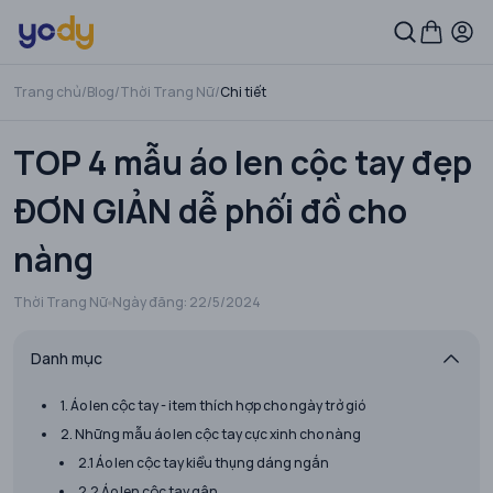
Trang chủ
/
Blog
/
Thời Trang Nữ
/
Chi tiết
TOP 4 mẫu áo len cộc tay đẹp
ĐƠN GIẢN dễ phối đồ cho
nàng
Thời Trang Nữ
Ngày đăng:
22/5/2024
Danh mục
1. Áo len cộc tay - item thích hợp cho ngày trở gió
2. Những mẫu áo len cộc tay cực xinh cho nàng
2.1 Áo len cộc tay kiểu thụng dáng ngắn
2.2 Áo len cộc tay gân