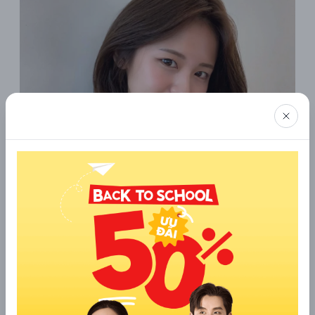
Tóc layer ngang vai có mái
Để tăng thêm sự nổi bật, bạn có thể kết hợp với việc nhuộm
tóc với các tông màu đa dạng. Nếu bạn muốn sự tự nhiên và
ấm áp, có thể chọn những tông màu nâu socola. Còn nếu bạn
muốn một diện mạo đầy cá tính và nổi bật, có thể thử các
tông màu như nâu tây, xám khói. Sự kết hợp này sẽ làm tăng