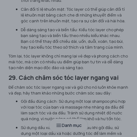
thời trang khác nhau.
Cân đối tỉ lệ khuôn mặt: Tóc layer có thể giúp cân đối tỉ
lệ khuôn mặt bằng cách che đi những khuyết điểm và
góc cạnh trên khuôn mặt, tạo ra sự cân đối và hài hòa.
Dễ dàng sáng tạo và biến tấu: Kiểu tóc layer cho phép
bạn sáng tạo và biến tấu theo nhiều kiểu khác nhau.
Bạn có thể thay đổi chiều dài, uốn, duỗi, xoăn, tạo búi,
hay tạo kiểu tóc theo sở thích và tâm trạng của mình.
Tóm lại, tóc layer không chỉ mang lại vẻ đẹp và phong cách cho
mái tóc, mà còn có nhiều ưu điểm giúp bạn tự tin và dễ dàng
tạo nên diện mạo độc đáo và sáng tạo.
29. Cách chăm sóc tóc layer ngang vai
Để chăm sóc tóc layer ngang vai và giữ cho nó luôn khỏe mạnh
và đẹp, hãy tham khảo những bước chăm sóc sau đây:
Gội đầu đúng cách: Sử dụng một loại shampoo phù hợp
với loại tóc của bạn và massage nhẹ nhàng da đầu để
làm sạch tóc và da đầu. Tránh sử dụng nhiệt độ nước
quá nóng, vì nước nóng có thể làm khô và hư tổn tóc.
Danh mục
Sử dụng dầu xả hoặc dưỡng tóc: Sau khi gội đầu, sử
dụng một loại dầu xả hoặc dưỡng tóc để làm mềm và