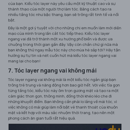
của bạn. Kiểu tóc layer này yêu cầu một kỹ thuật cao và sự
thành thạo của một người thợ làm tóc. Bằng cách tạo ra
nhiều tầng tóc như bậc thang, bạn sẽ trông rất tinh tế và nổi
bật.
Đây là một gợi ý tuyệt vời cho những chị em muốn làm mới diện
mạo của mình trong lần cắt tóc tiếp theo. Kiểu tóc layer
ngang vai đã trở thành một xu hướng phổ biến và được ưa
chuộng trong thời gian gần đây. Vậy còn chần chừ gì nữa mà
bạn không thử ngay mẫu tóc này cho mùa hè sắp tới? Hãy tận
hưởng sự tự tin và nét cuốn hút mà kiểu tóc layer ngang vai
mang lại cho bạn!
7. Tóc layer ngang vai không mái
Tóc layer ngang vai không mái là một kiểu tóc ngắn giúp bạn
trông trẻ trung và năng động hơn bao giờ hết. Với việc tỉa gọn
từng tầng tóc, kiểu tóc này ôm trọn gương mặt và tạo ra một
cảm giác thon gọn, thông minh, đồng thời khéo léo che đi
những khuyết điểm. Bạn không cần phải lo lắng về mái tóc, vì
việc không có mái giúp làm nổi bật vẻ thanh thoát của khuôn
mặt và kết hợp với màu sắc nhuộm thời trang, tạo nên một
phong cách ăn gian tuổi rất hiệu quả.