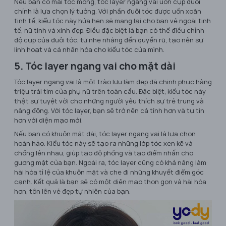
Nếu bạn có mái tóc mỏng, tóc layer ngang vai uốn cụp đuôi
chính là lựa chọn lý tưởng. Với phần đuôi tóc được uốn xoăn
tinh tế, kiểu tóc này hứa hẹn sẽ mang lại cho bạn vẻ ngoài tinh
tế, nữ tính và xinh đẹp. Điều đặc biệt là bạn có thể điều chỉnh
độ cụp của đuôi tóc, từ nhẹ nhàng đến quyến rũ, tạo nên sự
linh hoạt và cá nhân hóa cho kiểu tóc của mình.
5. Tóc layer ngang vai cho mặt dài
Tóc layer ngang vai là một trào lưu làm đẹp đã chinh phục hàng
triệu trái tim của phụ nữ trên toàn cầu. Đặc biệt, kiểu tóc này
thật sự tuyệt vời cho những người yêu thích sự trẻ trung và
năng động. Với tóc layer, bạn sẽ trở nên cá tính hơn và tự tin
hơn với diện mạo mới.
Nếu bạn có khuôn mặt dài, tóc layer ngang vai là lựa chọn
hoàn hảo. Kiểu tóc này sẽ tạo ra những lớp tóc xen kẽ và
chồng lên nhau, giúp tạo độ phồng và tạo điểm nhấn cho
gương mặt của bạn. Ngoài ra, tóc layer cũng có khả năng làm
hài hòa tỉ lệ của khuôn mặt và che đi những khuyết điểm góc
cạnh. Kết quả là bạn sẽ có một diện mạo thon gọn và hài hòa
hơn, tôn lên vẻ đẹp tự nhiên của bạn.