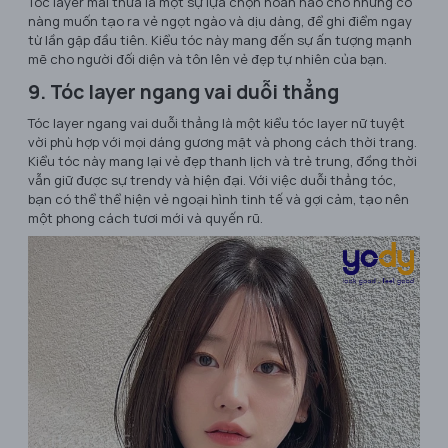
Tóc layer mái thưa là một sự lựa chọn hoàn hảo cho những cô
nàng muốn tạo ra vẻ ngọt ngào và dịu dàng, để ghi điểm ngay
từ lần gặp đầu tiên. Kiểu tóc này mang đến sự ấn tượng mạnh
mẽ cho người đối diện và tôn lên vẻ đẹp tự nhiên của bạn.
9. Tóc layer ngang vai duỗi thẳng
Tóc layer ngang vai duỗi thẳng là một kiểu tóc layer nữ tuyệt
vời phù hợp với mọi dáng gương mặt và phong cách thời trang.
Kiểu tóc này mang lại vẻ đẹp thanh lịch và trẻ trung, đồng thời
vẫn giữ được sự trendy và hiện đại. Với việc duỗi thẳng tóc,
bạn có thể thể hiện vẻ ngoại hình tinh tế và gợi cảm, tạo nên
một phong cách tươi mới và quyến rũ.