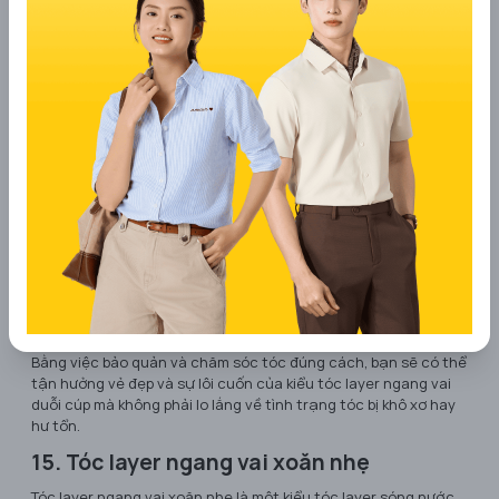
thêm sự cuốn hút và cá nhân hóa cho kiểu tóc của bạn.
14. Tóc layer ngang vai duỗi cúp
Tóc layer ngang vai duỗi cúp là một kiểu tóc layer nữ phù hợp
cho những cô gái mong muốn sở hữu mái tóc vừa thẳng mượt,
vừa có sự uốn lượn tự nhiên. Tuy nhiên, để duy trì được độ suôn
mượt và mềm mại, kiểu tóc này yêu cầu bạn dành thời gian và
công sức chăm sóc tóc thường xuyên.
Để giữ cho mái tóc luôn trông đẹp, hãy sử dụng các sản phẩm
chăm sóc tóc phù hợp như dầu dưỡng, serum chống tia nhiệt
và chất giữ nếp. Ngoài ra, hãy đảm bảo rằng tóc được chăm
sóc bằng cách sử dụng dầu gội và dầu xả phù hợp với loại tóc
của bạn. Hơn nữa, hạn chế sử dụng các thiết bị nhiệt như máy
duỗi tóc và máy uốn tóc quá thường xuyên để tránh tác động
tiêu cực lên sức khỏe tóc.
Bằng việc bảo quản và chăm sóc tóc đúng cách, bạn sẽ có thể
tận hưởng vẻ đẹp và sự lôi cuốn của kiểu tóc layer ngang vai
duỗi cúp mà không phải lo lắng về tình trạng tóc bị khô xơ hay
hư tổn.
15. Tóc layer ngang vai xoăn nhẹ
Tóc layer ngang vai xoăn nhẹ là một kiểu tóc layer sóng nước