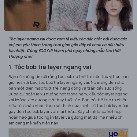
Tóc layer ngang vai được xem là kiểu tóc đặc biệt bởi được các
chị em yêu thích trong thời gian gần đây và chưa có dấu hiệu
hạ nhiệt. Cùng YODY đi khám phá ngay những mẫu tóc thời
thượng nhé!
1. Tóc bob tỉa layer ngang vai
Bạn sẽ không tin nổi rằng tóc bob có thể trở nên thú vị hơn bao
giờ hết với kiểu tóc bob tỉa layer ngang vai. Nó mang đến cho
bạn một diện mạo tươi trẻ, năng động và tràn đầy sức sống.
Được dự đoán là xu hướng hot trong năm, kiểu tóc layer ngang
vai không kén gương mặt hay tuổi tác. Bạn có thể tạo ra nhiều
kiểu tóc khác nhau theo sở thích của mình, từ tóc bob layer ôm
gáy đến tóc bob layer với mái thưa... Đây chính là sự kết hợp
hoàn hảo giữa tóc ngắn layer và gương mặt dài mà nhiều chị
em đang mê mẩn hiện nay.