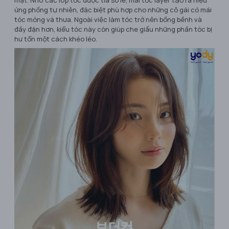
mặt. Nhờ các lớp tóc được tỉa so le, mái tóc layer tạo ra hiệu
ứng phồng tự nhiên, đặc biệt phù hợp cho những cô gái có mái
tóc mỏng và thưa. Ngoài việc làm tóc trở nên bồng bềnh và
đầy đặn hơn, kiểu tóc này còn giúp che giấu những phần tóc bị
hư tổn một cách khéo léo.