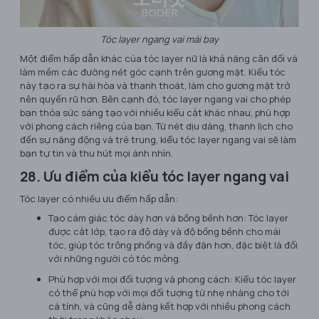
Tóc layer ngang vai mái bay
Một điểm hấp dẫn khác của tóc layer nữ là khả năng cân đối và
làm mềm các đường nét góc cạnh trên gương mặt. Kiểu tóc
này tạo ra sự hài hòa và thanh thoát, làm cho gương mặt trở
nên quyến rũ hơn. Bên cạnh đó, tóc layer ngang vai cho phép
bạn thỏa sức sáng tạo với nhiều kiểu cắt khác nhau, phù hợp
với phong cách riêng của bạn. Từ nét dịu dàng, thanh lịch cho
đến sự năng động và trẻ trung, kiểu tóc layer ngang vai sẽ làm
bạn tự tin và thu hút mọi ánh nhìn.
28. Ưu điểm của kiểu tóc layer ngang vai
Tóc layer có nhiều ưu điểm hấp dẫn:
Tạo cảm giác tóc dày hơn và bồng bềnh hơn: Tóc layer
được cắt lớp, tạo ra độ dày và độ bồng bềnh cho mái
tóc, giúp tóc trông phồng và đầy đặn hơn, đặc biệt là đối
với những người có tóc mỏng.
Phù hợp với mọi đối tượng và phong cách: Kiểu tóc layer
có thể phù hợp với mọi đối tượng từ nhẹ nhàng cho tới
cá tính, và cũng dễ dàng kết hợp với nhiều phong cách