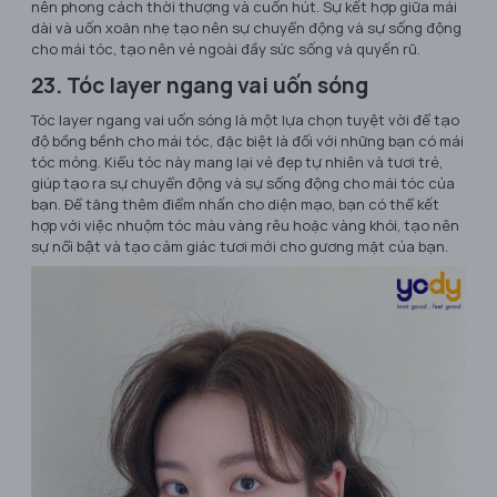
nên phong cách thời thượng và cuốn hút. Sự kết hợp giữa mái
dài và uốn xoăn nhẹ tạo nên sự chuyển động và sự sống động
cho mái tóc, tạo nên vẻ ngoài đầy sức sống và quyến rũ.
23. Tóc layer ngang vai uốn sóng
Tóc layer ngang vai uốn sóng là một lựa chọn tuyệt vời để tạo
độ bồng bềnh cho mái tóc, đặc biệt là đối với những bạn có mái
tóc mỏng. Kiểu tóc này mang lại vẻ đẹp tự nhiên và tươi trẻ,
giúp tạo ra sự chuyển động và sự sống động cho mái tóc của
bạn. Để tăng thêm điểm nhấn cho diện mạo, bạn có thể kết
hợp với việc nhuộm tóc màu vàng rêu hoặc vàng khói, tạo nên
sự nổi bật và tạo cảm giác tươi mới cho gương mặt của bạn.