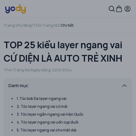
Trang chủ
/
Blog
/
Thời Trang Nữ
/
Chi tiết
TOP 25 kiểu layer ngang vai
CỨ DIỆN LÀ AUTO TRẺ XINH
Thời Trang Nữ
Ngày đăng:
22/5/2024
Danh mục
1. Tóc bob tỉa layer ngang vai
2. Tóc layer ngang vai có mái
3. Tóc layer ngắn ngang vai Hàn Quốc
4. Tóc layer ngang vai uốn cụp đuôi
5. Tóc layer ngang vai cho mặt dài