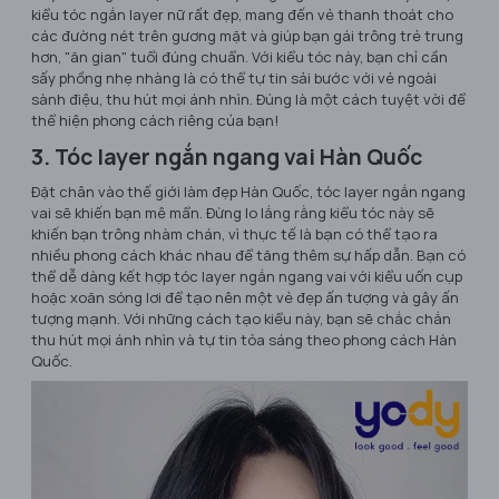
kiểu tóc ngắn layer nữ rất đẹp, mang đến vẻ thanh thoát cho
các đường nét trên gương mặt và giúp bạn gái trông trẻ trung
hơn, "ăn gian" tuổi đúng chuẩn. Với kiểu tóc này, bạn chỉ cần
sấy phồng nhẹ nhàng là có thể tự tin sải bước với vẻ ngoài
sành điệu, thu hút mọi ánh nhìn. Đúng là một cách tuyệt vời để
thể hiện phong cách riêng của bạn!
3. Tóc layer ngắn ngang vai Hàn Quốc
Đặt chân vào thế giới làm đẹp Hàn Quốc, tóc layer ngắn ngang
vai sẽ khiến bạn mê mẩn. Đừng lo lắng rằng kiểu tóc này sẽ
khiến bạn trông nhàm chán, vì thực tế là bạn có thể tạo ra
nhiều phong cách khác nhau để tăng thêm sự hấp dẫn. Bạn có
thể dễ dàng kết hợp tóc layer ngắn ngang vai với kiểu uốn cụp
hoặc xoăn sóng lơi để tạo nên một vẻ đẹp ấn tượng và gây ấn
tượng mạnh. Với những cách tạo kiểu này, bạn sẽ chắc chắn
thu hút mọi ánh nhìn và tự tin tỏa sáng theo phong cách Hàn
Quốc.