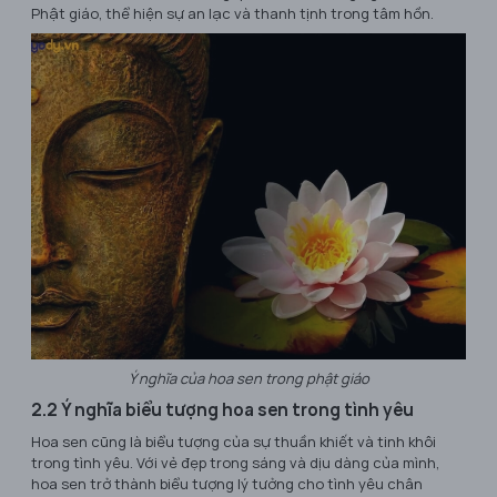
Phật giáo, thể hiện sự an lạc và thanh tịnh trong tâm hồn.
Ý nghĩa của hoa sen trong phật giáo
2.2 Ý nghĩa biểu tượng hoa sen trong tình yêu
Hoa sen cũng là biểu tượng của sự thuần khiết và tinh khôi
trong tình yêu. Với vẻ đẹp trong sáng và dịu dàng của mình,
hoa sen trở thành biểu tượng lý tưởng cho tình yêu chân