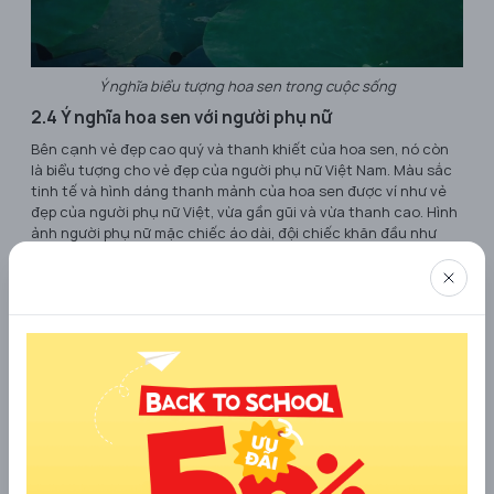
Ý nghĩa biểu tượng hoa sen trong cuộc sống
2.4 Ý nghĩa hoa sen với người phụ nữ
Bên cạnh vẻ đẹp cao quý và thanh khiết của hoa sen, nó còn
là biểu tượng cho vẻ đẹp của người phụ nữ Việt Nam. Màu sắc
tinh tế và hình dáng thanh mảnh của hoa sen được ví như vẻ
đẹp của người phụ nữ Việt, vừa gần gũi và vừa thanh cao. Hình
ảnh người phụ nữ mặc chiếc áo dài, đội chiếc khăn đầu như
hoa sen, toát lên vẻ đẹp tinh khiết và duyên dáng của dân tộc.
2.5 Ý nghĩa màu sắc của hoa sen
Hoa sen có những màu sắc đa dạng nhưng mỗi màu lại mang
theo một ý nghĩa sâu sắc riêng. Màu trắng của hoa sen tượng
trưng cho sự thanh thoát và bình yên, trong khi màu hồng thể
hiện sự tươi vui và sức sống. Mỗi màu sắc của hoa sen đều là
một biểu hiện của vẻ đẹp và ý nghĩa độc đáo.