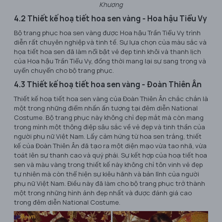
Khương
4.2 Thiết kế hoạ tiết hoa sen vàng - Hoa hậu Tiểu Vy
Bộ trang phục hoa sen vàng được Hoa hậu Trần Tiểu Vy trình
diễn rất chuyên nghiệp và tinh tế. Sự lựa chọn của màu sắc và
họa tiết hoa sen đã làm nổi bật vẻ đẹp tinh khôi và thanh lịch
của Hoa hậu Trần Tiểu Vy, đồng thời mang lại sự sang trọng và
uyển chuyển cho bộ trang phục.
4.3 Thiết kế hoạ tiết hoa sen vàng - Đoàn Thiên Ân
Thiết kế hoạ tiết hoa sen vàng của Đoàn Thiên Ân chắc chắn là
một trong những điểm nhấn ấn tượng tại đêm diễn National
Costume. Bộ trang phục này không chỉ đẹp mắt mà còn mang
trong mình một thông điệp sâu sắc về vẻ đẹp và tinh thần của
người phụ nữ Việt Nam. Lấy cảm hứng từ hoa sen trắng, thiết
kế của Đoàn Thiên Ân đã tạo ra một diện mạo vừa tao nhã, vừa
toát lên sự thanh cao và quý phái. Sự kết hợp của hoạ tiết hoa
sen và màu vàng trong thiết kế này không chỉ tôn vinh vẻ đẹp
tự nhiên mà còn thể hiện sự kiêu hãnh và bản lĩnh của người
phụ nữ Việt Nam. Điều này đã làm cho bộ trang phục trở thành
một trong những hình ảnh đẹp nhất và được đánh giá cao
trong đêm diễn National Costume.