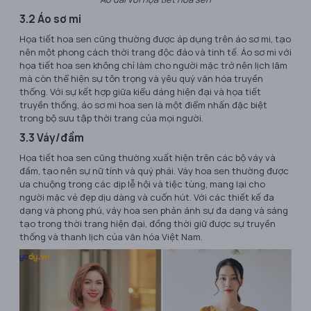
3.2 Áo sơ mi
Họa tiết hoa sen cũng thường được áp dụng trên áo sơ mi, tạo
nên một phong cách thời trang độc đáo và tinh tế. Áo sơ mi với
họa tiết hoa sen không chỉ làm cho người mặc trở nên lịch lãm
mà còn thể hiện sự tôn trọng và yêu quý văn hóa truyền
thống. Với sự kết hợp giữa kiểu dáng hiện đại và họa tiết
truyền thống, áo sơ mi hoa sen là một điểm nhấn đặc biệt
trong bộ sưu tập thời trang của mọi người.
3.3 Váy/đầm
Họa tiết hoa sen cũng thường xuất hiện trên các bộ váy và
đầm, tạo nên sự nữ tính và quý phái. Váy hoa sen thường được
ưa chuộng trong các dịp lễ hội và tiệc tùng, mang lại cho
người mặc vẻ đẹp dịu dàng và cuốn hút. Với các thiết kế đa
dạng và phong phú, váy hoa sen phản ánh sự đa dạng và sáng
tạo trong thời trang hiện đại, đồng thời giữ được sự truyền
thống và thanh lịch của văn hóa Việt Nam.