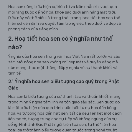
Hoa sen cũng biểu hiện sự kiên trì và kiên nhẫn khi vượt qua
mọi ràng buộc để nở hoa, khoe sắc dưới ánh nắng mặt trời.
Điều này có thể hiểu là trong thời trang, họa tiết hoa sen thể
hiện sự kiên định và quyết tâm trong việc theo đuổi vẻ đẹp và
phong cách của riêng mình.
2. Hoạ tiết hoa sen có ý nghĩa như thế
nào?
Ý nghĩa của hoa sen trong văn hóa Việt Nam rất to lớn và sâu
sắc. Mỗi bông hoa sen không chỉ đẹp mắt và duyên dáng mà
còn mang theo một thông điệp ý nghĩa về sự thanh khiết và
tinh tế.
2.1 Ý nghĩa hoa sen biểu tượng cao quý trong Phật
Giáo
Hoa sen là biểu tượng của sự thanh tao và thuần khiết, mang
trong mình ý nghĩa tâm linh và tôn giáo sâu sắc. Sen được coi
là một biểu hiện của quá trình luân hồi: từ nụ hoa đến bông
hoa, và từ bông hoa đến hạt sen, tất cả đều liên kết một cách
liền mạch, tượng trưng cho sự tiếp nối không ngừng của sự
sống. Hình ảnh Đức Phật ngồi trên toà sen, tư thế "liên hoa
toạ", đã trở thành biểu tượng quen thuộc trong nghệ thuật