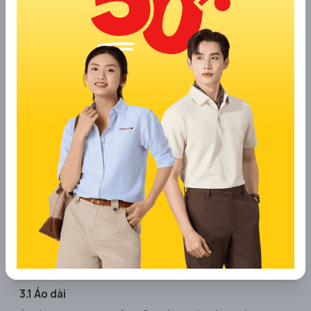
Ý nghĩa màu sắc của hoa sen
3. Phong cách thời trang với hoạ tiết hoa
sen
Họa tiết hoa sen không chỉ làm cho trang phục trở nên đẹp
mắt mà còn mang lại một phần của vẻ đẹp truyền thống và
tinh tế. Dưới đây là một số cách mà hoa tiết hoa sen được áp
dụng trong thời trang hiện đại:
3.1 Áo dài