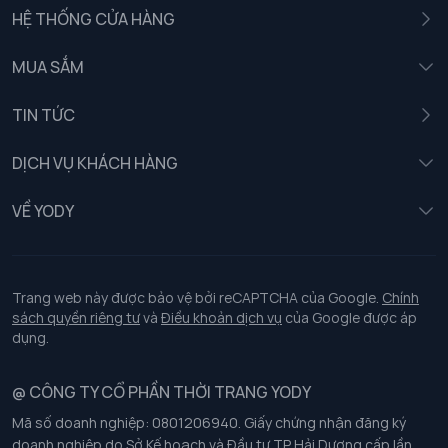
HỆ THỐNG CỬA HÀNG
MUA SẮM
Nam
TIN TỨC
Nữ
DỊCH VỤ KHÁCH HÀNG
Trẻ em
Chính sách khách hàng thân thiết
VỀ YODY
Đồng phục
Chính sách đổi trả
Giới thiệu
Chính sách bảo vệ dữ liệu cá nhân
Tuyển dụng
Trang web này được bảo vệ bởi reCAPTCHA của Google.
Chính
sách quyền riêng tư
và
Điều khoản dịch vụ
của Google được áp
Chính sách thanh toán, giao nhận
dụng.
Chính sách chất lượng và an toàn sức khoẻ nghề nghiệp
@ CÔNG TY CỔ PHẦN THỜI TRANG YODY
Mã số doanh nghiệp: 0801206940. Giấy chứng nhận đăng ký
Chính sách đơn đồng phục
doanh nghiệp do Sở Kế hoạch và Đầu tư TP Hải Dương cấp lần