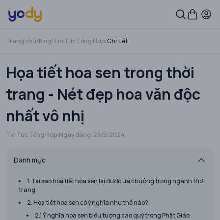
Trang chủ
/
Blog
/
Tin Tức Tổng Hợp
/
Chi tiết
Họa tiết hoa sen trong thời
trang - Nét đẹp hoa văn độc
nhất vô nhị
Tin Tức Tổng Hợp
Ngày đăng:
23/5/2024
Danh mục
1. Tại sao hoạ tiết hoa sen lại được ưa chuộng trong ngành thời
trang
2. Hoạ tiết hoa sen có ý nghĩa như thế nào?
2.1 Ý nghĩa hoa sen biểu tượng cao quý trong Phật Giáo