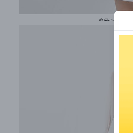
Đi đám cưới nên mặ