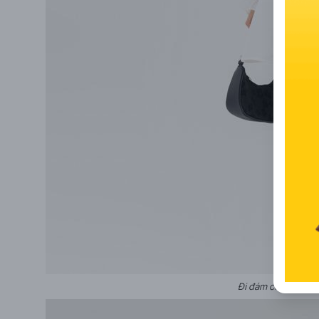
Đi đám cưới nên mặ