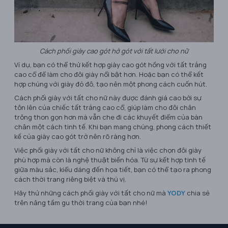
Cách phối giày cao gót hở gót với tất lưới cho nữ
Ví dụ, bạn có thể thử kết hợp giày cao gót hồng với tất trắng
cao cổ để làm cho đôi giày nổi bật hơn. Hoặc bạn có thể kết
hợp chúng với giày đỏ đô, tạo nên một phong cách cuốn hút.
Cách phối giày với tất cho nữ này được đánh giá cao bởi sự
tôn lên của chiếc tất trắng cao cổ, giúp làm cho đôi chân
trông thon gọn hơn mà vẫn che đi các khuyết điểm của bàn
chân một cách tinh tế. Khi bạn mang chúng, phong cách thiết
kế của giày cao gót trở nên rõ ràng hơn.
Việc phối giày với tất cho nữ không chỉ là việc chọn đôi giày
phù hợp mà còn là nghệ thuật biến hóa. Từ sự kết hợp tinh tế
giữa màu sắc, kiểu dáng đến họa tiết, bạn có thể tạo ra phong
cách thời trang riêng biệt và thú vị.
Hãy thử những cách phối giày với tất cho nữ mà
YODY
chia sẻ
trên nâng tầm gu thời trang của bạn nhé!