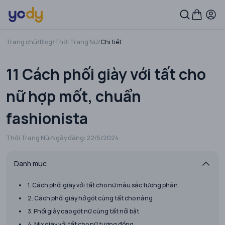
Trang chủ
/
Blog
/
Thời Trang Nữ
/
Chi tiết
11 Cách phối giày với tất cho
nữ hợp mốt, chuẩn
fashionista
Thời Trang Nữ
Ngày đăng:
22/5/2024
Danh mục
1. Cách phối giày với tất cho nữ màu sắc tương phản
2. Cách phối giày hở gót cùng tất cho nàng
3. Phối giày cao gót nữ cùng tất nổi bật
4. Mix giày với tất cho nữ tương đồng