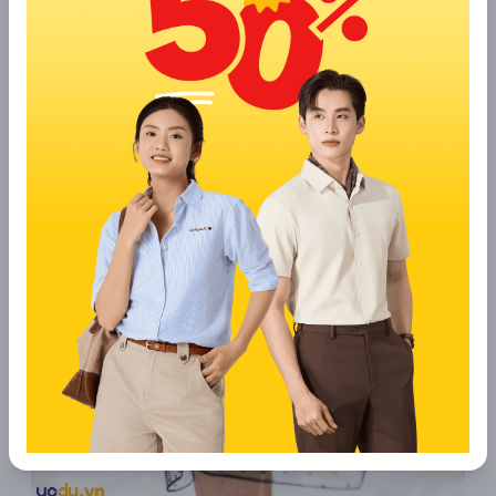
Cách phối giày với tất lưới cho nữ sexy
Tuy nhiên, khi bạn quyết định mặc chúng cùng với tất lưới, sự
kết hợp này tạo nên sự cuốn hút mạnh mẽ hơn cho đôi giày.
Cách phối giày với tất cho nữ này đã tạo nên sự "sức hút"
mạnh mẽ hơn cho giày bốt cổ thấp và cho phép người mặc tỏa
sáng và thể hiện phong cách riêng một cách tốt hơn.
6. Mix giày với tất chấm bi cho nàng sành
điệu
Nếu bạn muốn thể hiện sự điệu đà và tinh tế, hãy xem xét việc
kết hợp giày cao gót với tất chấm bi. Những chiếc tất này
thường được thiết kế độc đáo với các chấm bi nổi bật và cổ
tất viền ren, tạo nên một vẻ điệu đà đặc biệt.
Khi kết hợp chúng với giày cao gót, bạn tạo ra một sự hoàn
hảo giữa nữ tính và điệu đà. Phong cách này đặc biệt phù hợp
cho những người phụ nữ yêu thích sự nữ tính và điệu đà.