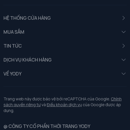
HỆ THỐNG CỬA HÀNG
MUA SẮM
Nam
TIN TỨC
Nữ
DỊCH VỤ KHÁCH HÀNG
Trẻ em
Chính sách khách hàng thân thiết
VỀ YODY
Đồng phục
Chính sách đổi trả
Giới thiệu
Chính sách bảo vệ dữ liệu cá nhân
Tuyển dụng
Trang web này được bảo vệ bởi reCAPTCHA của Google.
Chính
sách quyền riêng tư
và
Điều khoản dịch vụ
của Google được áp
Chính sách thanh toán, giao nhận
dụng.
Chính sách chất lượng và an toàn sức khoẻ nghề nghiệp
@ CÔNG TY CỔ PHẦN THỜI TRANG YODY