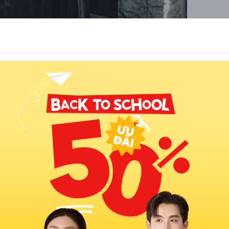
n váy xếp ly và boot cổ lửng
 nên một outfit cực sang chảnh cho mọi cô gái. Phần lớn boot cổ
 lịch cho người mặc. Đây là item kết hợp rất ăn ý với chân váy dài
c nhau. Từ đi làm cho đến những bữa tiệc sang trọng.