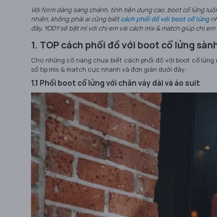
Với form dáng sang chảnh, tính tiện dụng cao, boot cổ lửng luô
nhiên, không phải ai cũng biết
cách
phối đồ với boot cổ lửng
nh
đây, YODY sẽ bật mí với chị em vài cách mix & match giúp chị em 
1. TOP cách phối đồ với boot cổ lửng sàn
Cho những cô nàng chưa biết cách phối đồ với boot cổ lửng
số tip mix & match cực nhanh và đơn giản dưới đây:
1.1 Phối boot cổ lửng với chân váy dài và áo suit