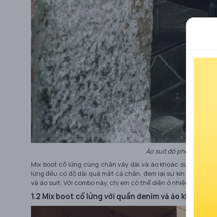
Áo suit đỏ phối cùng châ
Mix boot cổ lửng cùng chân váy dài và áo khoác suit sẽ tạo
lửng đều có độ dài quá mắt cá chân, đem lại sự kín đáo, thanh
và áo suit. Với combo này, chị em có thể diện ở nhiều dịp khá
1.2 Mix boot cổ lửng với quần denim và áo khoác dạ