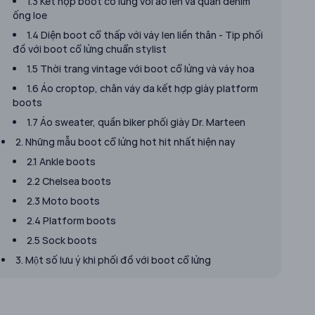
1.3 Kết hợp boot cổ lửng với áo len và quần denim
ống loe
1.4 Diện boot cổ thấp với váy len liền thân - Tip phối
đồ với boot cổ lửng chuẩn stylist
1.5 Thời trang vintage với boot cổ lửng và váy hoa
1.6 Áo croptop, chân váy da kết hợp giày platform
boots
1.7 Áo sweater, quần biker phối giày Dr. Marteen
2. Những mẫu boot cổ lửng hot hit nhất hiện nay
2.1 Ankle boots
2.2 Chelsea boots
2.3 Moto boots
2.4 Platform boots
2.5 Sock boots
3. Một số lưu ý khi phối đồ với boot cổ lửng