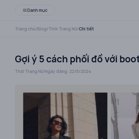
Danh mục
Trang chủ
/
Blog
/
Thời Trang Nữ
/
Chi tiết
Gợi ý 5 cách phối đồ với b
Thời Trang Nữ
Ngày đăng:
22/5/2024