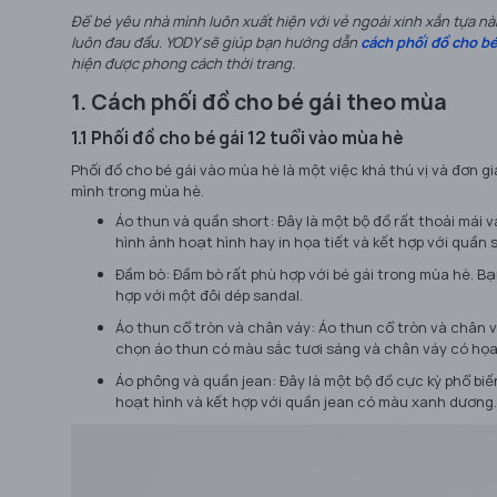
Để bé yêu nhà mình luôn xuất hiện với vẻ ngoài xinh xắn tựa n
luôn đau đầu. YODY sẽ giúp bạn hướng dẫn
cách phối đồ cho bé
hiện được phong cách thời trang.
1. Cách phối đồ cho bé gái theo mùa
1.1 Phối đồ cho bé gái 12 tuổi vào mùa hè
Phối đồ cho bé gái vào mùa hè là một việc khá thú vị và đơn gi
mình trong mùa hè.
Áo thun và quần short: Đây là một bộ đồ rất thoải mái 
hình ảnh hoạt hình hay in họa tiết và kết hợp với quần 
Đầm bò: Đầm bò rất phù hợp với bé gái trong mùa hè. Bạ
hợp với một đôi dép sandal.
Áo thun cổ tròn và chân váy: Áo thun cổ tròn và chân v
chọn áo thun có màu sắc tươi sáng và chân váy có họa 
Áo phông và quần jean: Đây là một bộ đồ cực kỳ phổ biế
hoạt hình và kết hợp với quần jean có màu xanh dương.