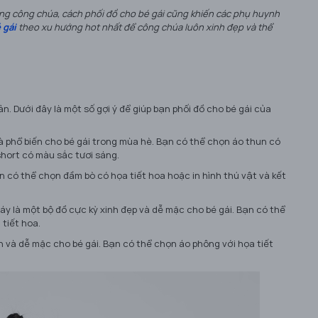
àng công chúa, cách phối đồ cho bé gái cũng khiến các phụ huynh
 gái
theo xu hướng hot nhất để công chúa luôn xinh đẹp và thể
ản. Dưới đây là một số gợi ý để giúp bạn phối đồ cho bé gái của
và phổ biến cho bé gái trong mùa hè. Bạn có thể chọn áo thun có
short có màu sắc tươi sáng.
n có thể chọn đầm bò có họa tiết hoa hoặc in hình thú vật và kết
áy là một bộ đồ cực kỳ xinh đẹp và dễ mặc cho bé gái. Bạn có thể
tiết hoa.
n và dễ mặc cho bé gái. Bạn có thể chọn áo phông với họa tiết