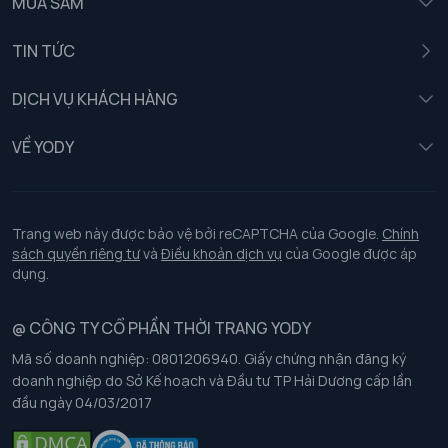
MUA SẮM
Nam
TIN TỨC
Nữ
DỊCH VỤ KHÁCH HÀNG
Trẻ em
Chính sách khách hàng thân thiết
VỀ YODY
Đồng phục
Chính sách đổi trả
Giới thiệu
Chính sách bảo vệ dữ liệu cá nhân
Tuyển dụng
Trang web này được bảo vệ bởi reCAPTCHA của Google.
Chính
sách quyền riêng tư
và
Điều khoản dịch vụ
của Google được áp
Chính sách thanh toán, giao nhận
dụng.
Chính sách chất lượng và an toàn sức khoẻ nghề nghiệp
@ CÔNG TY CỔ PHẦN THỜI TRANG YODY
Mã số doanh nghiệp: 0801206940. Giấy chứng nhận đăng ký
Chính sách đơn đồng phục
doanh nghiệp do Sở Kế hoạch và Đầu tư TP Hải Dương cấp lần
đầu ngày 04/03/2017
Hướng dẫn chọn kích thước