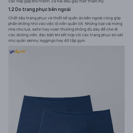
các nếp gấp khó tránh, cả hai đều gây mất thẩm mỹ.
1.2 Do trang phục bên ngoài
Chất liệu trang phục và thiết kế quần áo bên ngoài cũng góp
phần không nhỏ vào việc lộ viền quần lót. Những loại vải mỏng
nhẹ như lụa, satin hay voan thường không đủ dày để che đi
các đường viền, đặc biệt khi kết hợp với các trang phục bó sát
như quần skinny, leggings hay đồ tập gym.