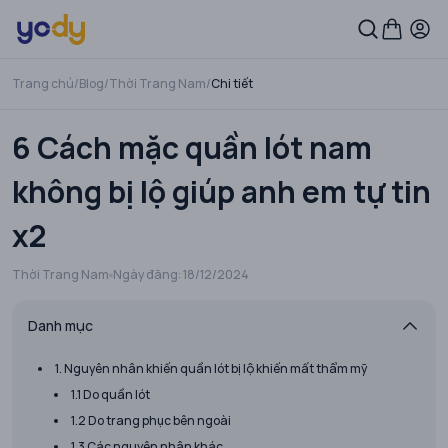
Trang chủ
/
Blog
/
Thời Trang Nam
/
Chi tiết
6 Cách mặc quần lót nam
không bị lộ giúp anh em tự tin
x2
Thời Trang Nam
Ngày đăng:
18/12/2024
Danh mục
1. Nguyên nhân khiến quần lót bị lộ khiến mất thẩm mỹ
1.1 Do quần lót
1.2 Do trang phục bên ngoài
1.3 Các nguyên nhân khác