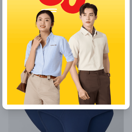
Khi chọn quần lót để tránh lộ viền, điều quan trọng nhất là đảm
bảo kích cỡ phù hợp với vòng ba của bạn. Một chiếc quần lót
quá chật không chỉ gây khó chịu mà còn khiến viền quần ép
sát vào da, tạo nên những đường hằn rõ rệt, ảnh hưởng đến vẻ
ngoài.