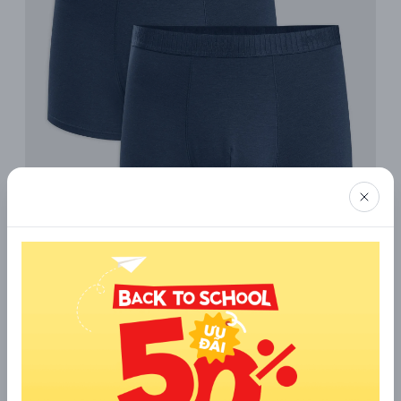
Chính vì vậy, việc lựa chọn quần lót phù hợp để tránh tình
trạng lộ viền là điều mà bất kỳ anh chàng nào cũng nên nắm
rõ. Dưới đây là một số gợi ý hữu ích giúp bạn khắc phục vấn đề
này một cách hiệu quả, cùng YODY khám phá ngay nhé!
2.1 Ưu tiên mặc quần lót vừa với cơ thể