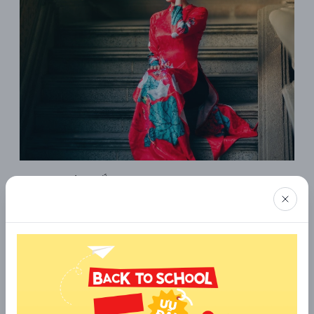
2.3 Tay che nắng
Cách để tay này mang đến vẻ ngoài lãng mạn, mơ màng. 
Bạn chỉ cần đưa tay lên che nắng, tạo dáng "so deep". Cách 
này thường được sử dụng khi chụp ảnh ngoài trời, tạo nên 
những bức hình đẹp và ấn tượng.