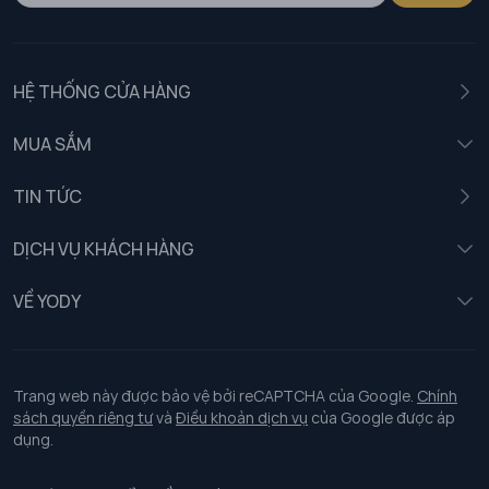
HỆ THỐNG CỬA HÀNG
MUA SẮM
Nam
TIN TỨC
Nữ
DỊCH VỤ KHÁCH HÀNG
Trẻ em
Chính sách khách hàng thân thiết
VỀ YODY
Đồng phục
Chính sách đổi trả
Giới thiệu
Chính sách bảo vệ dữ liệu cá nhân
Tuyển dụng
Trang web này được bảo vệ bởi reCAPTCHA của Google.
Chính
sách quyền riêng tư
và
Điều khoản dịch vụ
của Google được áp
Chính sách thanh toán, giao nhận
dụng.
Chính sách chất lượng và an toàn sức khoẻ nghề nghiệp