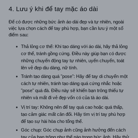
4. Lưu ý khi để tay mặc áo dài
Để có được những bức ảnh áo dài đẹp và tự nhiên, ngoài 
việc lựa chọn cách để tay phù hợp, bạn cần lưu ý một số 
điểm sau:
Thả lỏng cơ thể: Khi tạo dáng với áo dài, hãy thả lỏng 
cơ thể, tránh gồng cứng. Điều này giúp bạn có được 
những chuyển động tay tự nhiên, uyển chuyển, toát 
lên vẻ đẹp dịu dàng, nữ tính.
Tránh tạo dáng quá "pose": Hãy để tay di chuyển một 
cách tự nhiên, tránh tạo dáng quá cứng nhắc hoặc 
"pose" quá đà. Điều này sẽ khiến bạn trông thiếu tự 
nhiên và mất đi vẻ đẹp vốn có của tà áo dài.
Vị trí tay: Không nên để tay quá cao hoặc quá thấp, 
tạo cảm giác mất cân đối. Hãy tìm vị trí tay phù hợp 
để tạo sự hài hòa cho tổng thể.
Góc chụp: Góc chụp ảnh cũng ảnh hưởng đến cách 
tay của bạn trông như thế nào trong bức ảnh. Hãy thử 