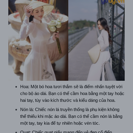
Hoa: Một bó hoa tươi thắm sẽ là điểm nhấn tuyệt vời 
cho bộ áo dài. Bạn có thể cầm hoa bằng một tay hoặc 
hai tay, tùy vào kích thước và kiểu dáng của hoa.
Nón lá: Chiếc nón lá truyền thống là phụ kiện không 
thể thiếu khi mặc áo dài. Bạn có thể cầm nón lá bằng 
một tay, tay kia để tự nhiên hoặc vén tóc.
Quạt: Chiếc quạt giấy mang đến vẻ đẹp cổ điển, 