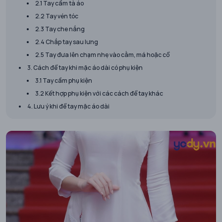
2.1 Tay cầm tà áo
2.2 Tay vén tóc
2.3 Tay che nắng
2.4 Chắp tay sau lưng
2.5 Tay đưa lên chạm nhẹ vào cằm, má hoặc cổ
3. Cách để tay khi mặc áo dài có phụ kiện
3.1 Tay cầm phụ kiện
3.2 Kết hợp phụ kiện với các cách để tay khác
4. Lưu ý khi để tay mặc áo dài