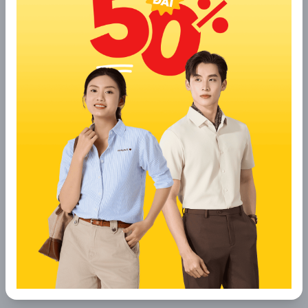
2.4 Chắp tay sau lưng
Cách để tay này giúp bạn tạo dáng quý phái, sang trọng. 
Bạn chỉ cần chắp hai tay sau lưng, tạo cảm giác thanh lịch, 
quý phái. Cách này thường được sử dụng trong các buổi lễ 
trang trọng hoặc khi chụp ảnh kỷ niệm.
2.5 Tay đưa lên chạm nhẹ vào cằm, má hoặc 
cổ