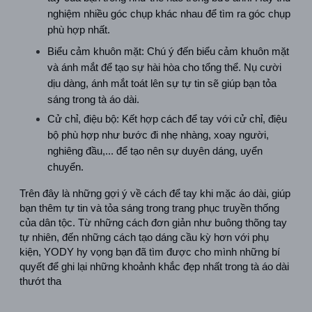
nghiệm nhiều góc chụp khác nhau để tìm ra góc chụp 
phù hợp nhất.
Biểu cảm khuôn mặt: Chú ý đến biểu cảm khuôn mặt 
và ánh mắt để tạo sự hài hòa cho tổng thể. Nụ cười 
dịu dàng, ánh mắt toát lên sự tự tin sẽ giúp bạn tỏa 
sáng trong tà áo dài.
Cử chỉ, điệu bộ: Kết hợp cách để tay với cử chỉ, điệu 
bộ phù hợp như bước đi nhẹ nhàng, xoay người, 
nghiêng đầu,... để tạo nên sự duyên dáng, uyển 
chuyển.
Trên đây là những gợi ý về cách để tay khi mặc áo dài, giúp 
bạn thêm tự tin và tỏa sáng trong trang phục truyền thống 
của dân tộc. Từ những cách đơn giản như buông thõng tay 
tự nhiên, đến những cách tạo dáng cầu kỳ hơn với phụ 
kiện, YODY hy vọng bạn đã tìm được cho mình những bí 
quyết để ghi lại những khoảnh khắc đẹp nhất trong tà áo dài 
thướt tha