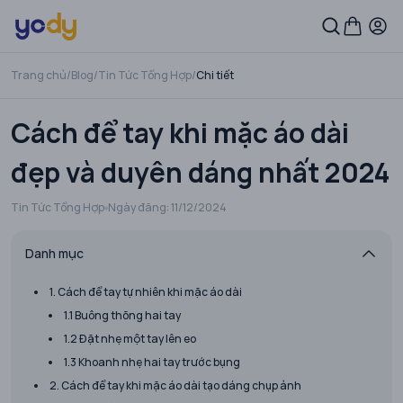
Trang chủ
/
Blog
/
Tin Tức Tổng Hợp
/
Chi tiết
Cách để tay khi mặc áo dài
đẹp và duyên dáng nhất 2024
Tin Tức Tổng Hợp
Ngày đăng:
11/12/2024
Danh mục
1. Cách để tay tự nhiên khi mặc áo dài
1.1 Buông thõng hai tay
1.2 Đặt nhẹ một tay lên eo
1.3 Khoanh nhẹ hai tay trước bụng
2. Cách để tay khi mặc áo dài tạo dáng chụp ảnh