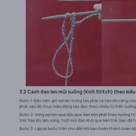
3.2 Cách đan len mũi xuống (Knit Stitch) theo kiể
Bước 1: Đầu tiên, giữ sợi len trong tay phải và tạo độ căng vừ
phải, sau đó thực hiện động tác đan theo chiều từ trên xuống
Bước 2: Vòng sợi len qua đầu que đan bên phải theo hướng từ 
trái. Sau khi làm xong, tuột mũi đan khỏi que bên trái, bạn đã 
Bước 3: Lặp lại bước trên cho đến khi bạn hoàn thành toàn b