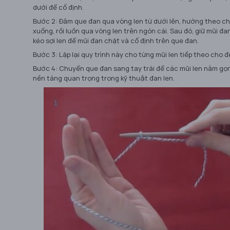
dưới để cố định.
Bước 2: Đâm que đan qua vòng len từ dưới lên, hướng theo ch
xuống, rồi luồn qua vòng len trên ngón cái. Sau đó, giữ mũi đ
kéo sợi len để mũi đan chặt và cố định trên que đan.
Bước 3: Lặp lại quy trình này cho từng mũi len tiếp theo cho 
Bước 4: Chuyển que đan sang tay trái để các mũi len nằm gọn
nền tảng quan trọng trong kỹ thuật đan len.