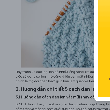
Hãy tránh xa các loại len có nhiều lông hoặc kim đan sợi nhỏ, v
việc sử dụng sợi len nhỏ cũng khiến bạn mất nhiều thời gian hơ
chính là "bộ đôi hoàn hảo" giúp bạn làm quen và tiến bộ nhan
3. Hướng dẫn chi tiết 5 cách đan len cơ 
3.1 Hướng dẫn cách đan len vắt mũi (hay còn gọi là
Bước 1: Trước tiên, chập hai sợi len lại với nhau và giữ bằng t
nằm trên và một sợi nằm dưới que đan. Sau đó, ngửa tay trái, d