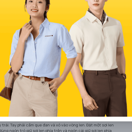
ì chúng dễ gây rối và khó chỉnh sửa khi xảy ra sai sót. Đồng thời,
n, dễ gây nản lòng. Đối với người mới, len sợi to và kim gỗ lớn
h chóng!
bản cho người mới học
 đan mũi gầy)
ay trái. Tay phải cầm que đan và xỏ vào vòng len. Đặt một sợi len
ùng ngón trỏ giữ sợi len phía trên và ngón cái giữ sợi len phía