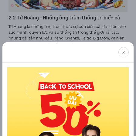
2.2 Tứ Hoàng - Những ông trùm thống trị biển cả
Tứ Hoàng là những ông trùm thực sự của biển cả, đại diện cho
sức mạnh, quyền lực và sự thống trị trong thế giới hải tặc.
Những cái tên như Râu Trắng, Shanks, Kaido, Big Mom, và hiện
tại là Râu Đen, đều gắn liền với nỗi kinh hoàng và sự kính sợ.
Mỗi người trong số họ không chỉ sở hữu sức mạnh vượt trội mà
còn là những chiến lược gia tài ba, nắm giữ những vùng lãnh
thổ rộng lớn và ảnh hưởng trực tiếp đến vận mệnh của thế
giới.
Râu Trắng, được mệnh danh là Người đàn ông mạnh nhất thế
giới, là biểu tượng của sức mạnh và lòng nhân từ. Dù là một hải
tặc, ông luôn bảo vệ đồng đội như một gia đình. Shanks, với vẻ
ngoài điềm tĩnh và tư duy sâu sắc, là người duy nhất trong Tứ
Hoàng mang một tinh thần lãnh đạo hòa nhã, nhưng sức mạnh
của anh lại khiến bất kỳ kẻ thù nào cũng phải dè chừng. Kaido,
được biết đến như Sinh vật mạnh nhất thế giới, là một cỗ máy
chiến đấu bất bại, luôn khao khát tạo ra một đội quân hải tặc
bất tử. Big Mom, với khả năng điều khiển linh hồn và một đội
quân gia đình hùng mạnh, là nữ hoàng đáng sợ của biển cả.
Hiện tại, Râu Đen đã vươn lên chiếm lĩnh một vị trí trong hàng