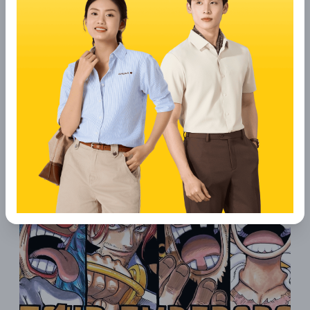
ngũ Tứ Hoàng, với tham vọng vô bờ và mưu đồ nguy hiểm. Sở
hữu năng lực hai trái ác quỷ, hắn trở thành một mối đe dọa
thực sự đối với cả thế giới. Dưới tay các Tứ Hoàng là những
thủy thủ đoàn mạnh mẽ và trung thành, sẵn sàng theo họ đến
bất kỳ đâu.
Tứ Hoàng không chỉ là những nhân vật quyền lực, mà còn là
những nhân tố quan trọng, định hình các cuộc xung đột và
thay đổi cục diện của thế giới One Piece. Tham vọng và mưu
đồ của họ đã, đang và sẽ tiếp tục để lại dấu ấn sâu sắc trong
lịch sử đại hải trình.\