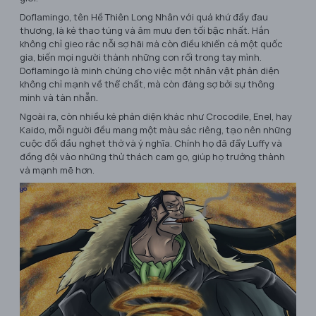
Doflamingo, tên Hề Thiên Long Nhân với quá khứ đầy đau
thương, là kẻ thao túng và âm mưu đen tối bậc nhất. Hắn
không chỉ gieo rắc nỗi sợ hãi mà còn điều khiển cả một quốc
gia, biến mọi người thành những con rối trong tay mình.
Doflamingo là minh chứng cho việc một nhân vật phản diện
không chỉ mạnh về thể chất, mà còn đáng sợ bởi sự thông
minh và tàn nhẫn.
Ngoài ra, còn nhiều kẻ phản diện khác như Crocodile, Enel, hay
Kaido, mỗi người đều mang một màu sắc riêng, tạo nên những
cuộc đối đầu nghẹt thở và ý nghĩa. Chính họ đã đẩy Luffy và
đồng đội vào những thử thách cam go, giúp họ trưởng thành
và mạnh mẽ hơn.