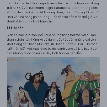
năng lực bá đạo khiến người xem phải trầm trồ. Người sử dụng
Trái Ác Quỷ với sức mạnh Logia, Paramecia, Zoan, những kiếm
sĩ lừng danh với kỹ thuật thượng thừa; hay những người sở hữu
Haki với khả năng phi thường... Tất cả tạo nên một thế giới võ
thuật đầy kịch tính và hấp dẫn.
1.1 Hải tặc
Biển cả bao la là sân khấu của những băng hải tặc với đủ mọi
thành phần, từ những kẻ vô danh tiểu tốt đến những cái tên
khét tiếng như băng Mũ Rơm, Tứ Hoàng, Thất Vũ Hải... Họ rong
ruổi trên biển với khát khao tự do, danh vọng và kho báu, tạo
nên những cuộc phiêu lưu đầy kịch tính và hấp dẫn.