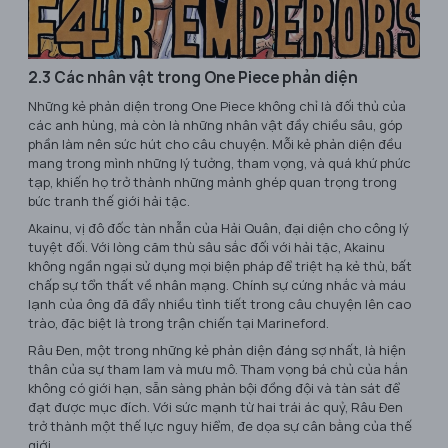
2.3 Các nhân vật trong One Piece phản diện
Những kẻ phản diện trong One Piece không chỉ là đối thủ của
các anh hùng, mà còn là những nhân vật đầy chiều sâu, góp
phần làm nên sức hút cho câu chuyện. Mỗi kẻ phản diện đều
mang trong mình những lý tưởng, tham vọng, và quá khứ phức
tạp, khiến họ trở thành những mảnh ghép quan trọng trong
bức tranh thế giới hải tặc.
Akainu, vị đô đốc tàn nhẫn của Hải Quân, đại diện cho công lý
tuyệt đối. Với lòng căm thù sâu sắc đối với hải tặc, Akainu
không ngần ngại sử dụng mọi biện pháp để triệt hạ kẻ thù, bất
chấp sự tổn thất về nhân mạng. Chính sự cứng nhắc và máu
lạnh của ông đã đẩy nhiều tình tiết trong câu chuyện lên cao
trào, đặc biệt là trong trận chiến tại Marineford.
Râu Đen, một trong những kẻ phản diện đáng sợ nhất, là hiện
thân của sự tham lam và mưu mô. Tham vọng bá chủ của hắn
không có giới hạn, sẵn sàng phản bội đồng đội và tàn sát để
đạt được mục đích. Với sức mạnh từ hai trái ác quỷ, Râu Đen
trở thành một thế lực nguy hiểm, đe dọa sự cân bằng của thế
giới.