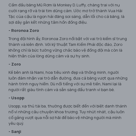
Cầm đầu băng Mũ Rơm là Monkey D. Luffy, chàng trai với nụ
cười rạng rỡ và trái tim dũng cảm. Ước mơ trở thành Vua Hải
Tặc của cậu là ngọn hải đăng soi sáng, dẫn lối cho cả băng, là
sợi dây gắn kết những tâm hồn đồng điệu.
- Roronoa Zoro
Trong đội hình ấy, Roronoa Zoro nổi bật với vai trò kiếm sĩ trung
thành và kiên định. Với kỹ thuật Tam Kiếm Phái độc đáo, Zoro
không chỉ là bức tường vững chắc bảo vệ đồng đội mà còn là
hiện thân của lòng dũng cảm và sự hy sinh.
- Zoro
Kề bên anh là Nami, hoa tiêu xinh đẹp và thông minh, người
luôn đảm nhận vai trò dẫn đường, đưa cả băng vượt qua những
hành trình nguy hiểm. Dù nổi tiếng với sự mê tiền, Nami lại là
người rất giàu tình cảm và sẵn sàng đấu tranh vì bạn bè.
- Usopp
Usopp, xạ thủ tài ba, thường được biết đến với biệt danh thánh
nổ vì những câu chuyện khoa trương. Tuy nhút nhát, cậu luôn
cố gắng vượt qua nỗi sợ hãi để bảo vệ những người mà mình
yêu quý.
- Sanji