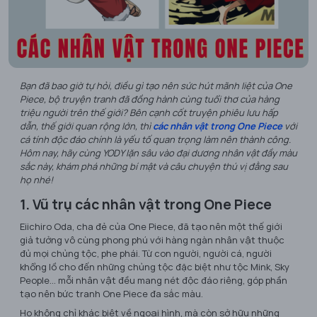
Bạn đã bao giờ tự hỏi, điều gì tạo nên sức hút mãnh liệt của One
Piece, bộ truyện tranh đã đồng hành cùng tuổi thơ của hàng
triệu người trên thế giới? Bên cạnh cốt truyện phiêu lưu hấp
dẫn, thế giới quan rộng lớn, thì
các nhân vật trong One Piece
với
cá tính độc đáo chính là yếu tố quan trọng làm nên thành công.
Hôm nay, hãy cùng YODY lặn sâu vào đại dương nhân vật đầy màu
sắc này, khám phá những bí mật và câu chuyện thú vị đằng sau
họ nhé!
1. Vũ trụ các nhân vật trong One Piece
Eiichiro Oda, cha đẻ của One Piece, đã tạo nên một thế giới
giả tưởng vô cùng phong phú với hàng ngàn nhân vật thuộc
đủ mọi chủng tộc, phe phái. Từ con người, người cá, người
khổng lồ cho đến những chủng tộc đặc biệt như tộc Mink, Sky
People... mỗi nhân vật đều mang nét độc đáo riêng, góp phần
tạo nên bức tranh One Piece đa sắc màu.
Họ không chỉ khác biệt về ngoại hình, mà còn sở hữu những