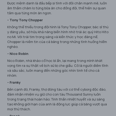
Được mệnh danh là đầu bếp si tình với đôi chân mạnh mẽ, luôn
âm thầm chăm lo từng bữa ăn cho đồng đội, thể hiện sự quan
tâm qua từng món ăn ngon.
- Tony Tony Chopper
Không thể thiếu trong đội hình là Tony Tony Chopper, bác sĩ thú
y đáng yêu, sở hữu khả năng biến hình nhờ trái ác quỷ Hito Hito
no Mi. Với trái tim trong sáng và kiến thức y học đáng nể,
Chopper là niềm tin của cả băng trong những tình huống hiểm
nghèo.
- Nico Robin
Nico Robin, nhà khảo cổ học bí ẩn, lại mang trong mình khát
vọng tìm ra sự thật về lịch sử bị che giấu. Cô là người điềm tĩnh
và sâu sắc, luôn mang đến những góc nhìn tinh tế cho cả
nhóm.
- Franky
Bên cạnh đó, Franky, thợ đóng tàu với cơ thể cyborg độc đáo,
đảm nhận nhiệm vụ giữ cho con tàu Thousand Sunny luôn
trong trạng thái hoàn hảo. Tinh thần nhiệt huyết và sự sáng
tạo không giới hạn của anh là động lực giúp cả băng vượt qua
mọi thử thách.
- Brook