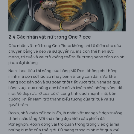
2.4 Các nhân vật nữ trong One Piece
Các nhân vật nữ trong One Piece không chỉ tô điểm cho câu
chuyện bằng vẻ đẹp và sự quyến rũ, mà còn thể hiện sức
mạnh, trí tuệ và vai trò không thể thiếu trong hành trình chinh
phục đại dương.
Nami, hoa tiêu tài năng của băng Mũ Rơm, không chỉ thông
minh mà còn sở hữu sự nhạy bén và lòng can đảm. Với khả
năng đọc bản đồ và dự đoán thời tiết vượt trội, Nami đã giúp
băng vượt qua những cơn bão dữ và khám phá những vùng đất
mới. Vẻ đẹp rực rỡ của cô đi cùng tính cách mạnh mẽ, kiên
cường, khiến Nami trở thành biểu tượng của trí tuệ và sự
quyết tâm.
Robin, nhà khảo cổ học bí ẩn, là nhân vật mang vẻ đẹp trưởng
thành, sâu lắng. Với khả năng đọc hiểu các phiến đá
Poneglyph, Robin đóng vai trò quan trọng trong việc giải mã
những bí mật của thế giới. Dù mang trong mình một quá khứ