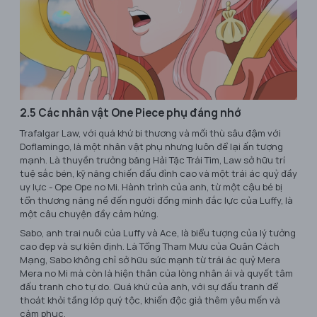
2.5 Các nhân vật One Piece phụ đáng nhớ
Trafalgar Law, với quá khứ bi thương và mối thù sâu đậm với
Doflamingo, là một nhân vật phụ nhưng luôn để lại ấn tượng
mạnh. Là thuyền trưởng băng Hải Tặc Trái Tim, Law sở hữu trí
tuệ sắc bén, kỹ năng chiến đấu đỉnh cao và một trái ác quỷ đầy
uy lực - Ope Ope no Mi. Hành trình của anh, từ một cậu bé bị
tổn thương nặng nề đến người đồng minh đắc lực của Luffy, là
một câu chuyện đầy cảm hứng.
Sabo, anh trai nuôi của Luffy và Ace, là biểu tượng của lý tưởng
cao đẹp và sự kiên định. Là Tổng Tham Mưu của Quân Cách
Mạng, Sabo không chỉ sở hữu sức mạnh từ trái ác quỷ Mera
Mera no Mi mà còn là hiện thân của lòng nhân ái và quyết tâm
đấu tranh cho tự do. Quá khứ của anh, với sự đấu tranh để
thoát khỏi tầng lớp quý tộc, khiến độc giả thêm yêu mến và
cảm phục.