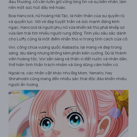
đau thương, cô vẫn luôn giữ vững lòng tin và sự kiên nhẫn, làm
nên một sức hút đầy mê hoặc.
Boa Hancock, nữ hoàng Hải Tặc, là hiện thân của sự quyến rũ
và quyền lực. Với vẻ đẹp tuyệt trần và sức mạnh đáng kinh
ngạc, Hancock là người phụ nữ vừa khiến kẻ thù phải khiếp sợ
vừa làm trái tim nhiều người rung động. Tình yêu sâu sắc dành
cho Luffy cũng là một điểm nhấn thú vị trong tính cách của cô.
Vivi, công chúa vương quốc Alabasta, lại mang vẻ đẹp trong
sáng, dịu dàng nhưng không kém phần kiên cường. Dù là thành
viên hoàng tộc, Vivi sẵn sàng xả thân vì đất nước và nhân dân,
thể hiện tinh thần trách nhiệm và lòng dũng cảm hiếm có.
Ngoài ra, các nhân vật khác như Big Mom, Yamato, hay
Shirahoshi cũng mang đến nhiều sắc thái độc đáo khiến nhiều
người ấn tượng.