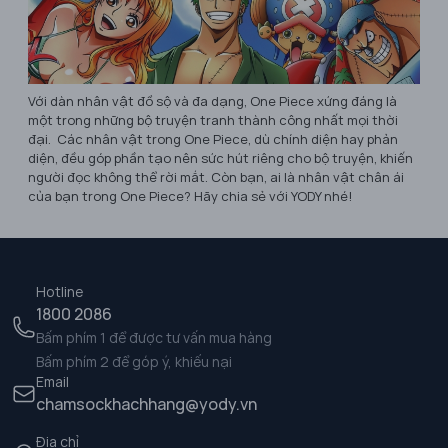
Với dàn nhân vật đồ sộ và đa dạng, One Piece xứng đáng là
một trong những bộ truyện tranh thành công nhất mọi thời
đại. Các nhân vật trong One Piece, dù chính diện hay phản
diện, đều góp phần tạo nên sức hút riêng cho bộ truyện, khiến
người đọc không thể rời mắt. Còn bạn, ai là nhân vật chân ái
của bạn trong One Piece? Hãy chia sẻ với YODY nhé!
Hotline
1800 2086
Bấm phím 1 để được tư vấn mua hàng
Bấm phím 2 để góp ý, khiếu nại
Email
chamsockhachhang@yody.vn
Địa chỉ