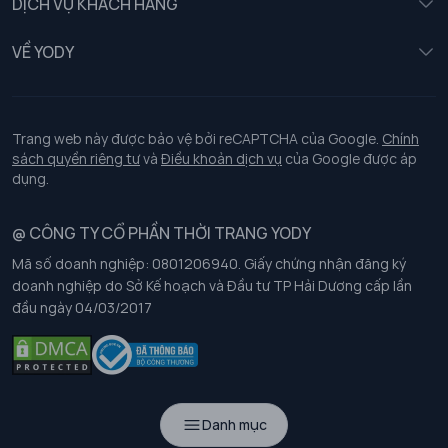
DỊCH VỤ KHÁCH HÀNG
Trẻ em
Chính sách khách hàng thân thiết
VỀ YODY
Đồng phục
Chính sách đổi trả
Giới thiệu
Chính sách bảo vệ dữ liệu cá nhân
Tuyển dụng
Trang web này được bảo vệ bởi reCAPTCHA của Google.
Chính
sách quyền riêng tư
và
Điều khoản dịch vụ
của Google được áp
Chính sách thanh toán, giao nhận
dụng.
Chính sách chất lượng và an toàn sức khoẻ nghề nghiệp
@ CÔNG TY CỔ PHẦN THỜI TRANG YODY
Mã số doanh nghiệp: 0801206940. Giấy chứng nhận đăng ký
Chính sách đơn đồng phục
doanh nghiệp do Sở Kế hoạch và Đầu tư TP Hải Dương cấp lần
đầu ngày 04/03/2017
Hướng dẫn chọn kích thước
Danh mục