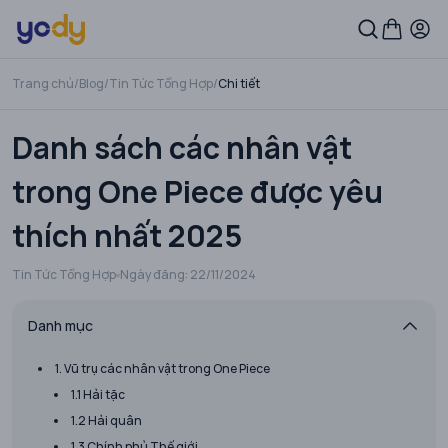
Trang chủ
/
Blog
/
Tin Tức Tổng Hợp
/
Chi tiết
Danh sách các nhân vật
trong One Piece được yêu
thích nhất 2025
Tin Tức Tổng Hợp
Ngày đăng:
22/11/2024
Danh mục
1. Vũ trụ các nhân vật trong One Piece
1.1 Hải tặc
1.2 Hải quân
1.3 Chính phủ Thế giới