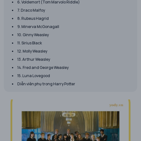
6. Voldemort (Tom Marvolo Riddle)
7. Draco Malfoy
8. Rubeus Hagrid
9. Minerva McGonagall
10. Ginny Weasley
11. Sirius Black
12. Molly Weasley
13. Arthur Weasley
14. Fred and George Weasley
15. Luna Lovegood
Diễn viên phụ trong Harry Potter