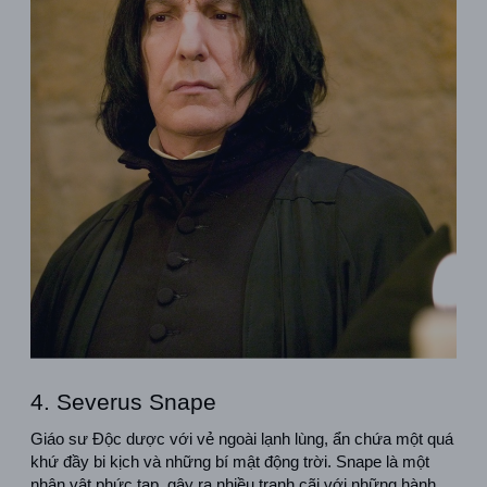
4. Severus Snape
Giáo sư Độc dược với vẻ ngoài lạnh lùng, ẩn chứa một quá 
khứ đầy bi kịch và những bí mật động trời. Snape là một 
nhân vật phức tạp, gây ra nhiều tranh cãi với những hành 