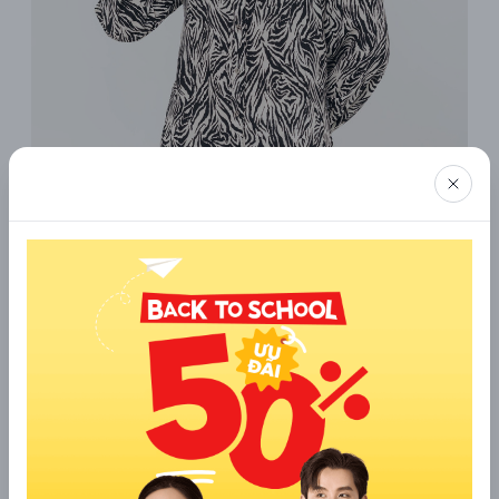
Kiểu áo sơ mi nữ dài tay hoạ tiết độc đáo
8. Áo sơ mi nữ dài tay form rộng
Áo sơ mi nữ dài tay form rộng là một sự lựa chọn thoải mái và
thời trang cho phái đẹp. Với thiết kế rộng rãi, chúng mang đến
sự thoải mái và sự tự do trong mọi hoạt động. Áo sơ mi này
không chỉ tạo cảm giác thoải mái mà còn mang đến vẻ đẹp
thời trang với phong cách đơn giản và ấn tượng. Điều này làm
cho áo sơ mi nữ dài tay form rộng trở thành một sự lựa chọn