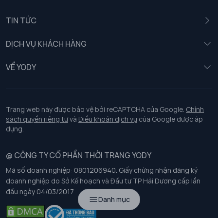
Nam
TIN TỨC
Nữ
DỊCH VỤ KHÁCH HÀNG
Trẻ em
Chính sách khách hàng thân thiết
VỀ YODY
Đồng phục
Chính sách đổi trả
Giới thiệu
Chính sách bảo vệ dữ liệu cá nhân
Tuyển dụng
Trang web này được bảo vệ bởi reCAPTCHA của Google.
Chính
sách quyền riêng tư
và
Điều khoản dịch vụ
của Google được áp
Chính sách thanh toán, giao nhận
dụng.
Chính sách chất lượng và an toàn sức khoẻ nghề nghiệp
@ CÔNG TY CỔ PHẦN THỜI TRANG YODY
Mã số doanh nghiệp: 0801206940. Giấy chứng nhận đăng ký
Chính sách đơn đồng phục
doanh nghiệp do Sở Kế hoạch và Đầu tư TP Hải Dương cấp lần
đầu ngày 04/03/2017
Hướng dẫn chọn kích thước
Danh mục