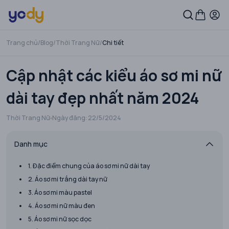
Trang chủ
/
Blog
/
Thời Trang Nữ
/
Chi tiết
Cập nhật các kiểu áo sơ mi nữ
dài tay đẹp nhất năm 2024
Thời Trang Nữ
Ngày đăng:
22/5/2024
Danh mục
1. Đặc điểm chung của áo sơ mi nữ dài tay
2. Áo sơ mi trắng dài tay nữ
3. Áo sơ mi màu pastel
4. Áo sơ mi nữ màu đen
5. Áo sơ mi nữ sọc dọc