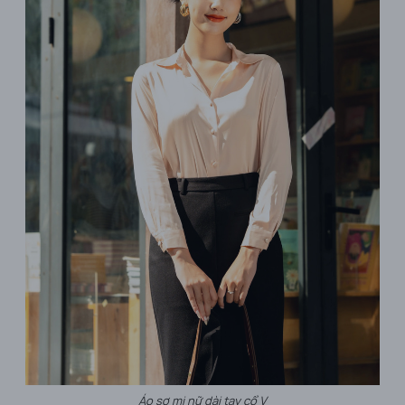
Áo sơ mi nữ dài tay cổ V