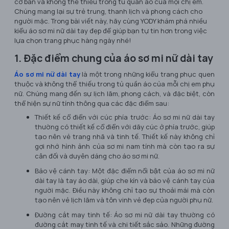
cơ bản và không thể thiếu trong tủ quần áo của mọi chị em.
Chúng mang lại sự trẻ trung, thanh lịch và phong cách cho
người mặc. Trong bài viết này, hãy cùng YODY khám phá nhiều
kiểu áo sơ mi nữ dài tay đẹp để giúp bạn tự tin hơn trong việc
lựa chọn trang phục hàng ngày nhé!
1. Đặc điểm chung của áo sơ mi nữ dài tay
Áo sơ mi nữ dài tay
là một trong những kiểu trang phục quen
thuộc và không thể thiếu trong tủ quần áo của mỗi chị em phụ
nữ. Chúng mang đến sự lịch lãm, phong cách, và đặc biệt, còn
thể hiện sự nữ tính thông qua các đặc điểm sau:
Thiết kế cổ điển với cúc phía trước: Áo sơ mi nữ dài tay
thường có thiết kế cổ điển với dãy cúc ở phía trước, giúp
tạo nên vẻ trang nhã và tinh tế. Thiết kế này không chỉ
gợi nhớ hình ảnh của sơ mi nam tính mà còn tạo ra sự
cân đối và duyên dáng cho áo sơ mi nữ.
Bảo vệ cánh tay: Một đặc điểm nổi bật của áo sơ mi nữ
dài tay là tay áo dài, giúp che kín và bảo vệ cánh tay của
người mặc. Điều này không chỉ tạo sự thoải mái mà còn
tạo nên vẻ lịch lãm và tôn vinh vẻ đẹp của người phụ nữ.
Đường cắt may tinh tế: Áo sơ mi nữ dài tay thường có
đường cắt may tinh tế và chi tiết sắc sảo. Những đường