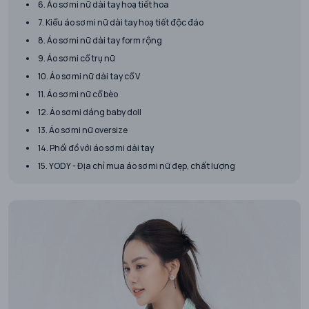
6. Áo sơ mi nữ dài tay hoạ tiết hoa
7. Kiểu áo sơ mi nữ dài tay hoạ tiết độc đáo
8. Áo sơ mi nữ dài tay form rộng
9. Áo sơ mi cổ trụ nữ
10. Áo sơ mi nữ dài tay cổ V
11. Áo sơ mi nữ cổ bèo
12. Áo sơ mi dáng baby doll
13. Áo sơ mi nữ oversize
14. Phối đồ với áo sơ mi dài tay
15. YODY - Địa chỉ mua áo sơ mi nữ đẹp, chất lượng