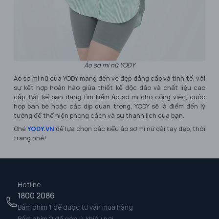
Áo sơ mi nữ YODY
Áo sơ mi nữ của YODY mang đến vẻ đẹp đẳng cấp và tinh tế, với
sự kết hợp hoàn hảo giữa thiết kế độc đáo và chất liệu cao
cấp. Bất kể bạn đang tìm kiếm áo sơ mi cho công việc, cuộc
họp bạn bè hoặc các dịp quan trọng, YODY sẽ là điểm đến lý
tưởng để thể hiện phong cách và sự thanh lịch của bạn.
Ghé
YODY.VN
để lựa chọn các kiểu áo sơ mi nữ dài tay đẹp, thời
trang nhé!
Hotline
1800 2086
Bấm phím 1 để được tư vấn mua hàng
Bấm phím 2 để góp ý, khiếu nại