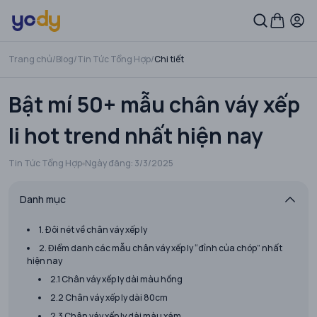
Trang chủ
/
Blog
/
Tin Tức Tổng Hợp
/
Chi tiết
Bật mí 50+ mẫu chân váy xếp
li hot trend nhất hiện nay
Tin Tức Tổng Hợp
Ngày đăng:
3/3/2025
Danh mục
1. Đôi nét về chân váy xếp ly
2. Điểm danh các mẫu chân váy xếp ly “đỉnh của chóp” nhất
hiện nay
2.1 Chân váy xếp ly dài màu hồng
2.2 Chân váy xếp ly dài 80cm
2.3 Chân váy xếp ly dài màu xám