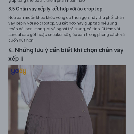
giúp tổng thể outfit thêm phần hoàn hảo.
3.5 Chân váy xếp ly kết hợp với áo croptop
Nếu bạn muốn khoe khéo vòng eo thon gọn, hãy thử phối chân
váy xếp ly với áo croptop. Sự kết hợp này giúp tạo hiệu ứng
chân dài hơn, mang lại vẻ ngoài trẻ trung, cá tính. Đi kèm với
sandal cao gót hoặc sneaker sẽ giúp bạn trông phong cách và
cuốn hút hơn.
4. Những lưu ý cần biết khi chọn chân váy
xếp li