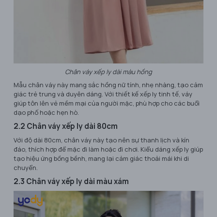
Chân váy xếp ly dài màu hồng
Mẫu chân váy này mang sắc hồng nữ tính, nhẹ nhàng, tạo cảm
giác trẻ trung và duyên dáng. Với thiết kế xếp ly tinh tế, váy
giúp tôn lên vẻ mềm mại của người mặc, phù hợp cho các buổi
dạo phố hoặc hẹn hò.
2.2 Chân váy xếp ly dài 80cm
Với độ dài 80cm, chân váy này tạo nên sự thanh lịch và kín
đáo, thích hợp để mặc đi làm hoặc đi chơi. Kiểu dáng xếp ly giúp
tạo hiệu ứng bồng bềnh, mang lại cảm giác thoải mái khi di
chuyển.
2.3 Chân váy xếp ly dài màu xám