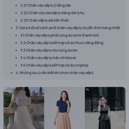
2.21 Chân váy xếp ly 2 tầng dài
2.22 Chân váy xòe xếp ly dáng dài tutu
2.23 Chân xếp ly dài liền thân
3. Gợi ý một số cách phối chân váy xếp ly chuẩn thời trang nhất
3.1 Chân váy xếp ly phối cùng áo sơ mi thanh lịch
3.2 Chân váy xếp ly kết hợp với áo thun năng động
3.3 Chân váy xếp ly mix cùng áo len
3.4 Chân váy xếp ly mặc với blazer
3.5 Chân váy xếp ly kết hợp với áo croptop
4. Những lưu ý cần biết khi chọn chân váy xếp li