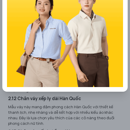
Chân váy xếp ly dài màu nâu
Chân váy màu nâu mang đến cảm giác ấm áp, phù hợp với
phong cách vintage hoặc minimalist. Màu sắc trung tính giúp
dễ phối đồ, đặc biệt là với những gam màu ấm như kem, be
hoặc trắng.
2.12 Chân váy xếp ly dài Hàn Quốc
Mẫu váy này mang đậm phong cách Hàn Quốc với thiết kế
thanh lịch, nhẹ nhàng và dễ kết hợp với nhiều kiểu áo khác
nhau. Đây là lựa chọn yêu thích của các cô nàng theo đuổi
phong cách nữ tính.