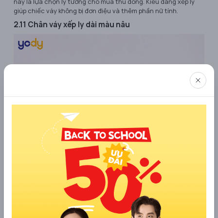
này là lựa chọn lý tưởng cho mùa thu đông. Kiểu dáng xếp ly
giúp chiếc váy không bị đơn điệu và thêm phần nữ tính.
2.11 Chân váy xếp ly dài màu nâu