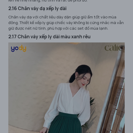
lên vẻ nhẹ nhàng, nữ tính và rất dễ phối đồ.
2.16 Chân váy dạ xếp ly dài
Chân váy dạ với chất liệu dày dặn giúp giữ ấm tốt vào mùa
đông. Thiết kế xếp ly giúp chiếc váy không bị cứng nhắc mà vẫn
giữ được nét nữ tính, phù hợp với các set đồ mùa lạnh.
2.17 Chân váy xếp ly dài màu xanh rêu