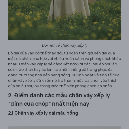
Đôi nét về chân váy xếp ly
Độ dài của váy có thể thay đổi, từ ngắn trên gối đến dài qua
mắt cá chân, phù hợp với nhiều hoàn cảnh và phong cách khác
nhau. Chân váy xếp ly dễ dàng kết hợp với các loại áo như áo
sơ mi, áo thun hay áo len, tạo nên những bộ trang phục đa
dạng, từ trang nhã đến năng động. Sự linh hoạt và tinh tế của
chân váy xếp ly đã khiến nó trở thành một lựa chọn yêu thích
của nhiều phụ nữ trong việc thể hiện phong cách cá nhân.
2. Điểm danh các mẫu chân váy xếp ly
“đỉnh của chóp” nhất hiện nay
2.1 Chân váy xếp ly dài màu hồng