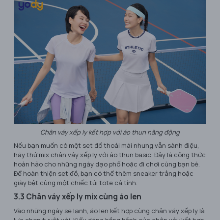
Chân váy xếp ly kết hợp với áo thun năng động
Nếu bạn muốn có một set đồ thoải mái nhưng vẫn sành điệu,
hãy thử mix chân váy xếp ly với áo thun basic. Đây là công thức
hoàn hảo cho những ngày dạo phố hoặc đi chơi cùng bạn bè.
Để hoàn thiện set đồ, bạn có thể thêm sneaker trắng hoặc
giày bệt cùng một chiếc túi tote cá tính.
3.3 Chân váy xếp ly mix cùng áo len
Vào những ngày se lạnh, áo len kết hợp cùng chân váy xếp ly là
lựa chọn tuyệt vời. Kiểu dáng bồng bềnh của chân váy kết hợp