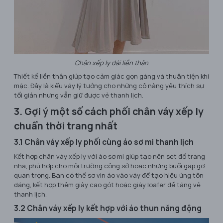
Chân xếp ly dài liền thân
Thiết kế liền thân giúp tạo cảm giác gọn gàng và thuận tiện khi
mặc. Đây là kiểu váy lý tưởng cho những cô nàng yêu thích sự
tối giản nhưng vẫn giữ được vẻ thanh lịch.
3. Gợi ý một số cách phối chân váy xếp ly
chuẩn thời trang nhất
3.1 Chân váy xếp ly phối cùng áo sơ mi thanh lịch
Kết hợp chân váy xếp ly với áo sơ mi giúp tạo nên set đồ trang
nhã, phù hợp cho môi trường công sở hoặc những buổi gặp gỡ
quan trọng. Bạn có thể sơ vin áo vào váy để tạo hiệu ứng tôn
dáng, kết hợp thêm giày cao gót hoặc giày loafer để tăng vẻ
thanh lịch.
3.2 Chân váy xếp ly kết hợp với áo thun năng động