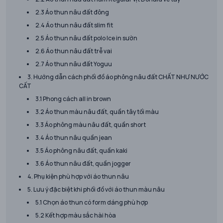
2.3 Áo thun nâu đất đông
2.4 Áo thun nâu đất slim fit
2.5 Áo thun nâu đất polo Ice in sườn
2.6 Áo thun nâu đất trễ vai
2.7 Áo thun nâu đất Yoguu
3. Hướng dẫn cách phối đồ áo phông nâu đất CHẤT NHƯ NƯỚC
CẤT
3.1 Phong cách all in brown
3.2 Áo thun màu nâu đất, quần tây tối màu
3.3 Áo phông màu nâu đất, quần short
3.4 Áo thun nâu quần jean
3.5 Áo phông nâu đất, quần kaki
3.6 Áo thun nâu đất, quần jogger
4. Phụ kiện phù hợp với áo thun nâu
5. Lưu ý đặc biệt khi phối đồ với áo thun màu nâu
5.1 Chọn áo thun có form dáng phù hợp
5.2 Kết hợp màu sắc hài hòa