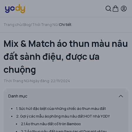
Trang chủ
/
Blog
/
Thời Trang Nữ
/
Chi tiết
Mix & Match áo thun màu nâu
đất sành điệu, được ưa
chuộng
Thời Trang Nữ
Ngày đăng:
22/11/2024
Danh mục
1. Sức hút đặc biệt của những chiếc áo thun màu đất
2. Gợi ý các mẫu áo phông màu nâu đất HOT nhà YODY
2.1 Áo thun nâu đất cổ tròn Bamboo
2.2 Áo thun nâu đất nam Regular vịt Donald vẽ tay