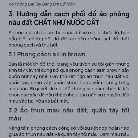
Áo Phông Dài Tay Dáng Ôm Cổ Tròn
3. Hướng dẫn cách phối đồ áo phông
nâu đất CHẤT NHƯ NƯỚC CẤT
Sở hữu một chiếc áo thun nâu đất xịn sò là chưa đủ, bạn
cần biết cách phối đồ để tạo nên những set đồ thật
phong cách và thu hút.
3.1 Phong cách all in brown
Bạn là một tín đồ thời trang yêu thích sự tối giản nhưng
tinh tế? Vậy thì đừng bỏ qua phong cách all in brown đầy
cuốn hút này nhé! Hãy thử kết hợp áo thun nâu đất với
quần tây, chân váy, quần short hoặc yếm... cùng tông
màu nâu. Bí quyết để set đồ không bị nhàm chán là lựa
chọn các sắc độ nâu khác nhau, tạo nên sự chuyển tiếp
màu sắc hài hòa và bắt mắt.
3.2 Áo thun màu nâu đất, quần tây tối
màu
Nâng tầm phong cách công sở với sự kết hợp hoàn hảo
giữa áo thun nâu đất và quần tây tối màu. Gam màu nâu