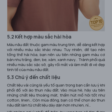
5.2 Kết hợp màu sắc hài hòa
Màu nâu đất thuộc gam màu trung tính, dễ dàng kết hợp
với nhiều màu sắc khác nhau. Tuy nhiên, để tạo nên
tổng thể hài hòa, bạn nên ưu tiên những gam màu cơ
bản như trắng, đen, be, xám, xanh navy... Tránh phối quá
nhiều màu sắc sặc sỡ, gây rối mắt và làm mất đi vẻ đẹp
tinh tế của màu nâu đất.
5.3 Chú ý đến chất liệu
Chất liệu vải cũng là yếu tố quan trọng bạn cần lưu ý khi
phối đồ với áo thun nâu đất. Vào mùa hè, hãy ưu tiên
những chất liệu thoáng mát, thấm hút mồ hôi tốt như
cotton, linen... Còn mùa đông, bạn có thể chọn áo thun
nâu đất làm từ chất liệu dày dặn hơn như len, nỉ...