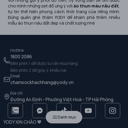
Với những gợi ý phối đồ trên, hy vọng bạn sẽ tìm được
cho mình những set đồ ưng ý với
áo thun màu nâu đất
,
tự tin thể hiện phong cách thời trang của riêng mình.
Đừng quên ghé thăm YODY để khám phá thêm nhiều
mẫu áo thun nâu đất đẹp và chất lượng nhé
Hotline
1800 2086
Bấm phím 1 để được tư vấn mua hàng
Bấm phím 2 để góp ý, khiếu nại
Email
chamsockhachhang@yody.vn
Địa chỉ
Đường An Định - Phường Việt Hoà - TP Hải Phòng
Danh mục
YODY XIN CHÀO 💖