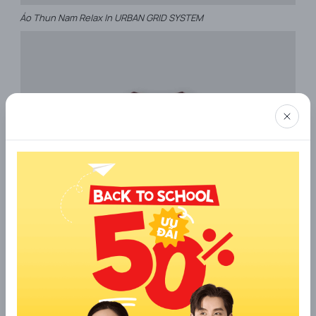
Áo Thun Nam Relax In URBAN GRID SYSTEM