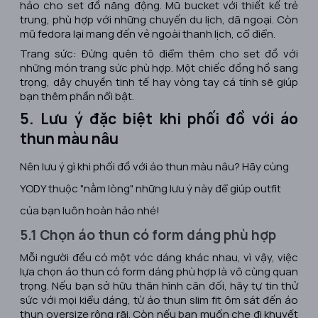
hảo cho set đồ năng động. Mũ bucket với thiết kế trẻ
trung, phù hợp với những chuyến du lịch, dã ngoại. Còn
mũ fedora lại mang đến vẻ ngoài thanh lịch, cổ điển.
Trang sức: Đừng quên tô điểm thêm cho set đồ với
những món trang sức phù hợp. Một chiếc đồng hồ sang
trọng, dây chuyền tinh tế hay vòng tay cá tính sẽ giúp
bạn thêm phần nổi bật.
5. Lưu ý đặc biệt khi phối đồ với áo
thun màu nâu
Nên lưu ý gì khi phối đồ với áo thun màu nâu? Hãy cùng
YODY thuộc "nằm lòng" những lưu ý này để giúp outfit
của bạn luôn hoàn hảo nhé!
5.1 Chọn áo thun có form dáng phù hợp
Mỗi người đều có một vóc dáng khác nhau, vì vậy, việc
lựa chọn áo thun có form dáng phù hợp là vô cùng quan
trọng. Nếu bạn sở hữu thân hình cân đối, hãy tự tin thử
sức với mọi kiểu dáng, từ áo thun slim fit ôm sát đến áo
thun oversize rộng rãi. Còn nếu bạn muốn che đi khuyết