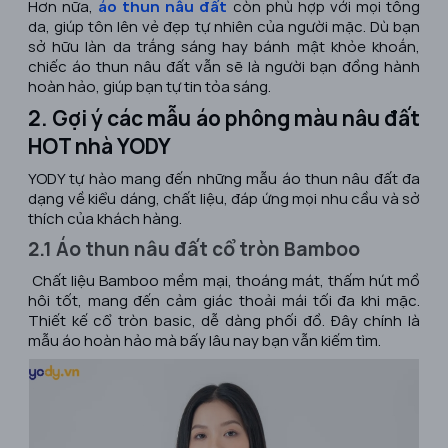
Hơn nữa,
áo thun nâu đất
còn phù hợp với mọi tông
da, giúp tôn lên vẻ đẹp tự nhiên của người mặc. Dù bạn
sở hữu làn da trắng sáng hay bánh mật khỏe khoắn,
chiếc áo thun nâu đất vẫn sẽ là người bạn đồng hành
hoàn hảo, giúp bạn tự tin tỏa sáng.
2. Gợi ý các mẫu áo phông màu nâu đất
HOT nhà YODY
YODY tự hào mang đến những mẫu áo thun nâu đất đa
dạng về kiểu dáng, chất liệu, đáp ứng mọi nhu cầu và sở
thích của khách hàng.
2.1 Áo thun nâu đất cổ tròn Bamboo
Chất liệu Bamboo mềm mại, thoáng mát, thấm hút mồ
hôi tốt, mang đến cảm giác thoải mái tối đa khi mặc.
Thiết kế cổ tròn basic, dễ dàng phối đồ. Đây chính là
mẫu áo hoàn hảo mà bấy lâu nay bạn vẫn kiếm tìm.