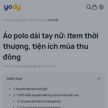
Trang chủ
/
Blog
/
Thời Trang Nữ
/
Chi tiết
Áo polo dài tay nữ: Item thời
thượng, tiện ích mùa thu
đông
Thời Trang Nữ
Ngày đăng:
22/5/2024
Danh mục
1. Áo polo dài tay nữ là gì?
2. TOP 5 mẫu áo polo dài tay nữ trendy hiện nay
2.1 Áo polo dài tay nữ dáng body
2.2 Áo polo dài tay nữ kẻ ngang