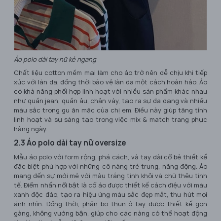
Áo polo dài tay nữ kẻ ngang
Chất liệu cotton mềm mại làm cho áo trở nên dễ chịu khi tiếp
xúc với làn da, đồng thời bảo vệ làn da một cách hoàn hảo. Áo
có khả năng phối hợp linh hoạt với nhiều sản phẩm khác nhau
như quần jean, quần âu, chân váy, tạo ra sự đa dạng và nhiều
màu sắc trong gu ăn mặc của chị em. Điều này giúp tăng tính
linh hoạt và sự sáng tạo trong việc mix & match trang phục
hàng ngày.
2.3 Áo polo dài tay nữ oversize
Mẫu áo polo với form rộng, phá cách, và tay dài cổ bẻ thiết kế
đặc biệt phù hợp với những cô nàng trẻ trung, năng động. Áo
mang đến sự mới mẻ với màu trắng tinh khôi và chữ thêu tinh
tế. Điểm nhấn nổi bật là cổ áo được thiết kế cách điệu với màu
xanh độc đáo, tạo ra hiệu ứng màu sắc đẹp mắt, thu hút mọi
ánh nhìn. Đồng thời, phần bo thun ở tay được thiết kế gọn
gàng, không vướng bận, giúp cho các nàng có thể hoạt động