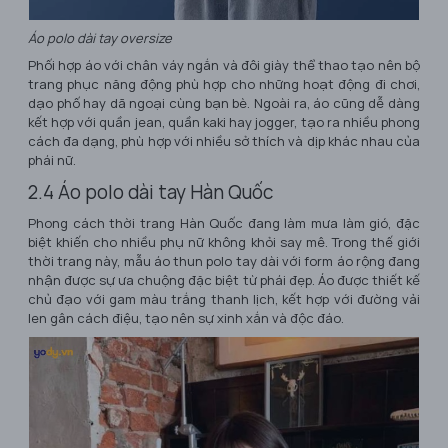
Áo polo dài tay oversize
Phối hợp áo với chân váy ngắn và đôi giày thể thao tạo nên bộ
trang phục năng động phù hợp cho những hoạt động đi chơi,
dạo phố hay dã ngoại cùng bạn bè. Ngoài ra, áo cũng dễ dàng
kết hợp với quần jean, quần kaki hay jogger, tạo ra nhiều phong
cách đa dạng, phù hợp với nhiều sở thích và dịp khác nhau của
phái nữ.
2.4 Áo polo dài tay Hàn Quốc
Phong cách thời trang Hàn Quốc đang làm mưa làm gió, đặc
biệt khiến cho nhiều phụ nữ không khỏi say mê. Trong thế giới
thời trang này, mẫu áo thun polo tay dài với form áo rộng đang
nhận được sự ưa chuộng đặc biệt từ phái đẹp. Áo được thiết kế
chủ đạo với gam màu trắng thanh lịch, kết hợp với đường vải
len gân cách điệu, tạo nên sự xinh xắn và độc đáo.