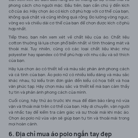
phong cách cho người mặc. Đầu tiên, bạn cần chú ý đến kích
cỡ của áo. Hãy chọn áo có kích cỡ phù hợp với cơ thể của bạn,
không quá chật và cũng không quá rộng. Đo lường vòng ngực,
vòng eo và chiều dài cơ thể của bạn để chọn được kích cỡ phù
hợp nhất.
Tiếp theo, bạn nên xem xét về chất liệu của áo. Chất liệu
cotton thường là lựa chọn phổ biến nhất vì tính thoáng mát và
thoải mái. Tuy nhiên, cũng có các loại chất liệu khác như
polyester hay spandex có thể phù hợp với nhu cầu và sở thích
của bạn.
Hãy lựa chọn áo có thiết kế và màu sắc phản ánh phong cách
và cá tính của bạn. Áo polo nữ có nhiều kiểu dáng và màu sắc
khác nhau, từ kiểu trơn đơn giản đến kiểu có họa tiết và hoa
văn phức tạp. Hãy chọn màu sắc và thiết kế mà bạn cảm thấy
tự tin và phản ánh phong cách của mình.
Cuối cùng, hãy thử áo trước khi mua để đảm bảo rằng nó vừa
vặn và thoải mái trên cơ thể của bạn. Hãy di chuyển, vặn người
và nhấc tay để kiểm tra cảm giác và sự thoải mái khi mặc áo.
Chọn áo polo nữ vừa vặn sẽ giúp bạn tự tin và thoải mái trong
mọi hoàn cảnh.
6. Địa chỉ mua áo polo ngắn tay đẹp