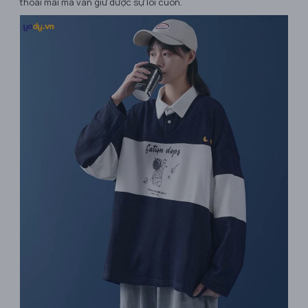
thoải mái mà vẫn giữ được sự lôi cuốn.