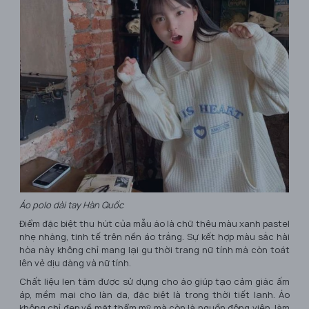
Áo polo dài tay Hàn Quốc
Điểm đặc biệt thu hút của mẫu áo là chữ thêu màu xanh pastel
nhẹ nhàng, tinh tế trên nền áo trắng. Sự kết hợp màu sắc hài
hòa này không chỉ mang lại gu thời trang nữ tính mà còn toát
lên vẻ dịu dàng và nữ tính.
Chất liệu len tăm được sử dụng cho áo giúp tạo cảm giác ấm
áp, mềm mại cho làn da, đặc biệt là trong thời tiết lạnh. Áo
không chỉ đẹp về mặt thẩm mỹ mà còn là nguồn động viên, làm