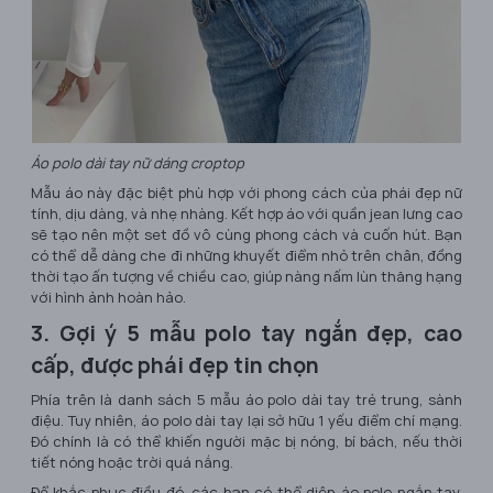
Áo polo dài tay nữ dáng croptop
Mẫu áo này đặc biệt phù hợp với phong cách của phái đẹp nữ
tính, dịu dàng, và nhẹ nhàng. Kết hợp áo với quần jean lưng cao
sẽ tạo nên một set đồ vô cùng phong cách và cuốn hút. Bạn
có thể dễ dàng che đi những khuyết điểm nhỏ trên chân, đồng
thời tạo ấn tượng về chiều cao, giúp nàng nấm lùn thăng hạng
với hình ảnh hoàn hảo.
3. Gợi ý 5 mẫu polo tay ngắn đẹp, cao
cấp, được phái đẹp tin chọn
Phía trên là danh sách 5 mẫu áo polo dài tay trẻ trung, sành
điệu. Tuy nhiên, áo polo dài tay lại sở hữu 1 yếu điểm chí mạng.
Đó chính là có thể khiến người mặc bị nóng, bí bách, nếu thời
tiết nóng hoặc trời quá nắng.
Để khắc phục điều đó, các bạn có thể diện áo polo ngắn tay.