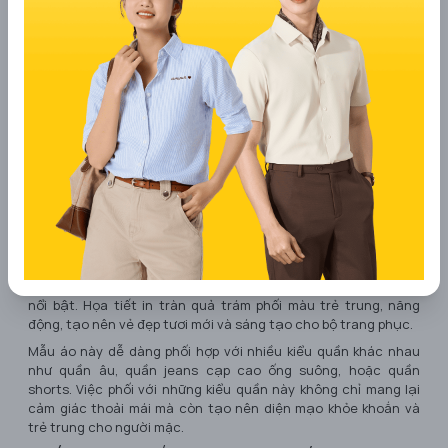
Áo Polo Ngắn Tay Nữ Mắt Chim In Quả Trám
Điểm đặc biệt của áo là chi tiết nẹp cổ V mới lạ, tạo điểm nhấn
nổi bật. Họa tiết in tràn quả trám phối màu trẻ trung, năng
động, tạo nên vẻ đẹp tươi mới và sáng tạo cho bộ trang phục.
Mẫu áo này dễ dàng phối hợp với nhiều kiểu quần khác nhau
như quần âu, quần jeans cạp cao ống suông, hoặc quần
shorts. Việc phối với những kiểu quần này không chỉ mang lại
cảm giác thoải mái mà còn tạo nên diện mạo khỏe khoắn và
trẻ trung cho người mặc.