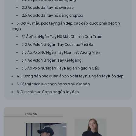
2.3 Áo polo dài tay nữ oversize
2.5 Áo polo dài tay nữ dáng croptop
3. Gợi ý 5 mẫu polo tay ngắn đẹp, cao cấp, được phái đẹp tin
chọn
3.1 Áo Polo Ngắn Tay Nữ Mắt Chim In Quả Trám
3.2 Áo Polo Nữ Ngắn Tay Coolmax Phối Bo
3.3 Áo Polo Nữ Ngắn Tay Hoạ Tiết Vương Miện
3.4 Áo Polo Nữ Ngắn Tay Kẻ Ngang
3.5 Áo Polo Nữ Ngắn Tay Raglan Ngực In Gấu
4. Hướng dẫn bảo quản áo polo dài tay nữ, ngắn tay luôn đẹp
5. Bật mí cách lựa chọn áo polo nữ vừa vặn
6. Địa chỉ mua áo polo ngắn tay đẹp