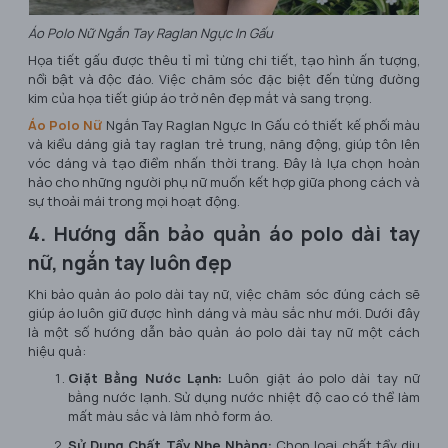
Áo Polo Nữ Ngắn Tay Raglan Ngực In Gấu
Họa tiết gấu được thêu tỉ mỉ từng chi tiết, tạo hình ấn tượng,
nổi bật và độc đáo. Việc chăm sóc đặc biệt đến từng đường
kim của họa tiết giúp áo trở nên đẹp mắt và sang trọng.
Áo Polo Nữ
Ngắn Tay Raglan Ngực In Gấu có thiết kế phối màu
và kiểu dáng giả tay raglan trẻ trung, năng động, giúp tôn lên
vóc dáng và tạo điểm nhấn thời trang. Đây là lựa chọn hoàn
hảo cho những người phụ nữ muốn kết hợp giữa phong cách và
sự thoải mái trong mọi hoạt động.
4. Hướng dẫn bảo quản áo polo dài tay
nữ, ngắn tay luôn đẹp
Khi bảo quản áo polo dài tay nữ, việc chăm sóc đúng cách sẽ
giúp áo luôn giữ được hình dáng và màu sắc như mới. Dưới đây
là một số hướng dẫn bảo quản áo polo dài tay nữ một cách
hiệu quả:
Giặt Bằng Nước Lạnh:
Luôn giặt áo polo dài tay nữ
bằng nước lạnh. Sử dụng nước nhiệt độ cao có thể làm
mất màu sắc và làm nhỏ form áo.
Sử Dụng Chất Tẩy Nhẹ Nhàng:
Chọn loại chất tẩy dịu