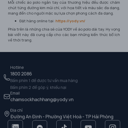
Mỗi chiếc áo polo ngắn tay của thương hiệu đều được chăm
chút từng đường kim mũi chỉ, với họa tiết và màu sắc đa dạng,
mang đến cho người mặc sự lựa chọn phong cách đa dạng.
Đặt hàng online tại:
https://yody.vn/
Phía trên là những chia sẻ của YODY về áo polo dài tay. Hy vọng
bài viết này đã cung cấp cho các bạn những kiến thức bổ ích
về thời trang.
Hotline
1800 2086
Bấm phím 1 để được tư vấn mua hàng
Bấm phím 2 để góp ý, khiếu nại
Email
chamsockhachhang@yody.vn
Địa chỉ
Đường An Định - Phường Việt Hoà - TP Hải Phòng