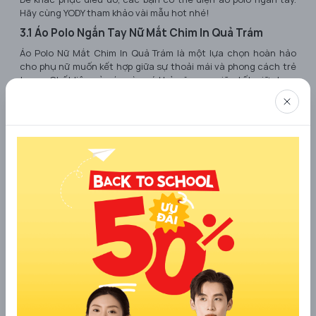
Hãy cùng YODY tham khảo vài mẫu hot nhé!
3.1 Áo Polo Ngắn Tay Nữ Mắt Chim In Quả Trám
Áo Polo Nữ Mắt Chim In Quả Trám là một lựa chọn hoàn hảo
cho phụ nữ muốn kết hợp giữa sự thoải mái và phong cách trẻ
trung. Chất liệu của áo này có khả năng co giãn tốt, giữ phom
áo vững chắc và ổn định trong quá trình sử dụng, mang lại
cảm giác thoải mái và tự tin.