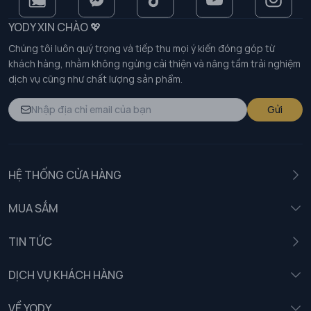
YODY XIN CHÀO 💖
Chúng tôi luôn quý trọng và tiếp thu mọi ý kiến đóng góp từ
khách hàng, nhằm không ngừng cải thiện và nâng tầm trải nghiệm
dịch vụ cũng như chất lượng sản phẩm.
Gửi
HỆ THỐNG CỬA HÀNG
MUA SẮM
Nam
TIN TỨC
Nữ
DỊCH VỤ KHÁCH HÀNG
Trẻ em
Chính sách khách hàng thân thiết
VỀ YODY