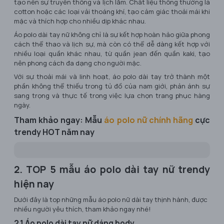
tạo nên sự truyền thống và lịch lãm. Chất liệu thông thường là
cotton hoặc các loại vải thoáng khí, tạo cảm giác thoải mái khi
mặc và thích hợp cho nhiều dịp khác nhau.
Áo polo dài tay nữ không chỉ là sự kết hợp hoàn hảo giữa phong
cách thể thao và lịch sự, mà còn có thể dễ dàng kết hợp với
nhiều loại quần khác nhau, từ quần jean đến quần kaki, tạo
nên phong cách đa dạng cho người mặc.
Với sự thoải mái và linh hoạt, áo polo dài tay trở thành một
phần không thể thiếu trong tủ đồ của nam giới, phản ánh sự
sang trọng và thực tế trong việc lựa chọn trang phục hàng
ngày.
Tham khảo ngay: Mẫu
áo polo nữ chính hãng
cực
trendy HOT năm nay
2. TOP 5 mẫu áo polo dài tay nữ trendy
hiện nay
Dưới đây là top những mẫu áo polo nữ dài tay thịnh hành, được
nhiều người yêu thích, tham khảo ngay nhé!
2.1 Áo polo dài tay nữ dáng body