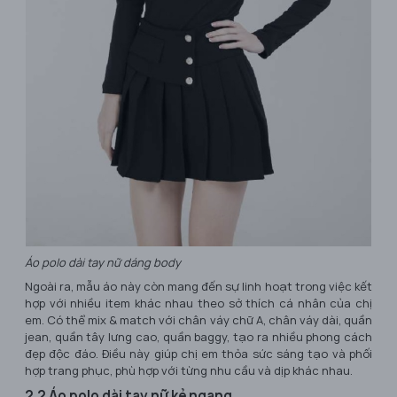
Áo polo dài tay nữ dáng body
Ngoài ra, mẫu áo này còn mang đến sự linh hoạt trong việc kết
hợp với nhiều item khác nhau theo sở thích cá nhân của chị
em. Có thể mix & match với chân váy chữ A, chân váy dài, quần
jean, quần tây lưng cao, quần baggy, tạo ra nhiều phong cách
đẹp độc đáo. Điều này giúp chị em thỏa sức sáng tạo và phối
hợp trang phục, phù hợp với từng nhu cầu và dịp khác nhau.
2.2 Áo polo dài tay nữ kẻ ngang