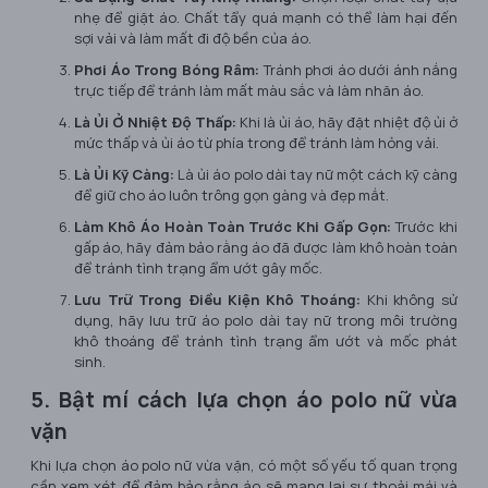
nhẹ để giặt áo. Chất tẩy quá mạnh có thể làm hại đến
sợi vải và làm mất đi độ bền của áo.
Phơi Áo Trong Bóng Râm:
Tránh phơi áo dưới ánh nắng
trực tiếp để tránh làm mất màu sắc và làm nhăn áo.
Là Ủi Ở Nhiệt Độ Thấp:
Khi là ủi áo, hãy đặt nhiệt độ ủi ở
mức thấp và ủi áo từ phía trong để tránh làm hỏng vải.
Là Ủi Kỹ Càng:
Là ủi áo polo dài tay nữ một cách kỹ càng
để giữ cho áo luôn trông gọn gàng và đẹp mắt.
Làm Khô Áo Hoàn Toàn Trước Khi Gấp Gọn:
Trước khi
gấp áo, hãy đảm bảo rằng áo đã được làm khô hoàn toàn
để tránh tình trạng ẩm ướt gây mốc.
Lưu Trữ Trong Điều Kiện Khô Thoáng:
Khi không sử
dụng, hãy lưu trữ áo polo dài tay nữ trong môi trường
khô thoáng để tránh tình trạng ẩm ướt và mốc phát
sinh.
5. Bật mí cách lựa chọn áo polo nữ vừa
vặn
Khi lựa chọn áo polo nữ vừa vặn, có một số yếu tố quan trọng
cần xem xét để đảm bảo rằng áo sẽ mang lại sự thoải mái và