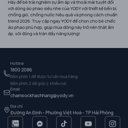
Hãy để bé trải nghiệm sự ấm áp và thoải mái tuyệt đối
với dòng áo phao siêu nhẹ của YODY với thiết kế bền bỉ,
chống gió, chống nước hiệu quả và phong cách chuẩn
trend 2026. Truy cập ngay YODY để chọn cho bé chiếc
áo phao phù hợp, giúp mùa đông này trở nên thật ấm
áp, sôi động và tràn đầy năng lượng!
Hotline
1800 2086
Bấm phím 1 để được tư vấn mua hàng
Bấm phím 2 để góp ý, khiếu nại
Email
chamsockhachhang@yody.vn
Địa chỉ
Đường An Định - Phường Việt Hoà - TP Hải Phòng