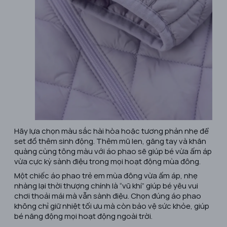
Hãy lựa chọn màu sắc hài hòa hoặc tương phản nhẹ để
set đồ thêm sinh động. Thêm mũ len, găng tay và khăn
quàng cùng tông màu với áo phao sẽ giúp bé vừa ấm áp
vừa cực kỳ sành điệu trong mọi hoạt động mùa đông.
Một chiếc áo phao trẻ em mùa đông vừa ấm áp, nhẹ
nhàng lại thời thượng chính là “vũ khí” giúp bé yêu vui
chơi thoải mái mà vẫn sành điệu. Chọn đúng áo phao
không chỉ giữ nhiệt tối ưu mà còn bảo vệ sức khỏe, giúp
bé năng động mọi hoạt động ngoài trời.