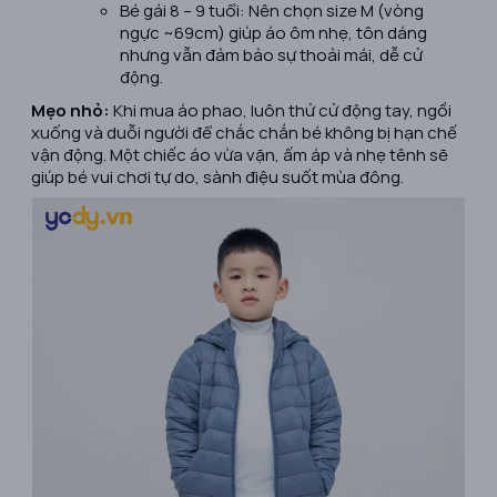
Bé gái 8 – 9 tuổi: Nên chọn size M (vòng
ngực ~69cm) giúp áo ôm nhẹ, tôn dáng
nhưng vẫn đảm bảo sự thoải mái, dễ cử
động.
Mẹo nhỏ:
Khi mua áo phao, luôn thử cử động tay, ngồi
xuống và duỗi người để chắc chắn bé không bị hạn chế
vận động. Một chiếc áo vừa vặn, ấm áp và nhẹ tênh sẽ
giúp bé vui chơi tự do, sành điệu suốt mùa đông.