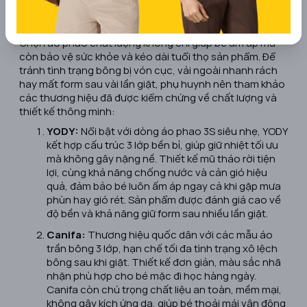
4. Thương hiệu áo phao trẻ em mùa
đông uy tín nhất hiện nay
Chọn áo phao chất lượng không chỉ giúp bé ấm áp mà
còn bảo vệ sức khỏe và kéo dài tuổi thọ sản phẩm. Để
tránh tình trạng bông bị vón cục, vải ngoài nhanh rách
hay mất form sau vài lần giặt, phụ huynh nên tham khảo
các thương hiệu đã được kiểm chứng về chất lượng và
thiết kế thông minh:
YODY:
Nổi bật với dòng áo phao 3S siêu nhẹ, YODY
kết hợp cấu trúc 3 lớp bền bỉ, giúp giữ nhiệt tối ưu
mà không gây nặng nề. Thiết kế mũ tháo rời tiện
lợi, cùng khả năng chống nước và cản gió hiệu
quả, đảm bảo bé luôn ấm áp ngay cả khi gặp mưa
phùn hay gió rét. Sản phẩm được đánh giá cao về
độ bền và khả năng giữ form sau nhiều lần giặt.
Canifa:
Thương hiệu quốc dân với các mẫu áo
trần bông 3 lớp, hạn chế tối đa tình trạng xô lệch
bông sau khi giặt. Thiết kế đơn giản, màu sắc nhã
nhặn phù hợp cho bé mặc đi học hàng ngày.
Canifa còn chú trọng chất liệu an toàn, mềm mại,
không gây kích ứng da, giúp bé thoải mái vận động