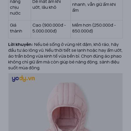
năng
Dễ mất ấm khi
nhanh, vẫn giữ ấm khi
chịu
ướt, lâu khô
ẩm
nước
Giá
Cao (900.000đ -
Mềm hơn (250.000đ -
thành
5.000.000đ)
850.000đ)
Lời khuyên:
Nếu bé sống ở vùng rét đậm, khô ráo, hãy
đầu tư áo lông vũ. Nếu thời tiết se lạnh hoặc hay ẩm ướt,
áo trần bông vừa kinh tế vừa bền bỉ. Chọn đúng áo phao
không chỉ giữ ấm mà còn giúp bé năng động, sành điệu
suốt mùa đông.