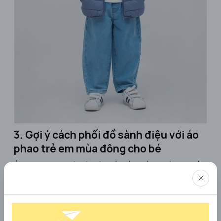
3. Gợi ý cách phối đồ sành điệu với áo
phao trẻ em mùa đông cho bé
Áo phao không còn là món đồ “cồng kềnh” nếu mẹ biết
cách phối đồ thông minh. Chỉ cần vài mẹo nhỏ, bé vừa
ấm áp, vừa năng động, lại thật thời thượng. Dưới đây là
những công thức phối đồ giúp bé nổi bật và thoải mái
trong mùa đông:
Phong cách năng động, hàng ngày:
Kết hợp áo