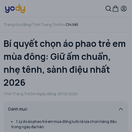
Trang chủ
/
Blog
/
Thời Trang Trẻ Em
/
Chi tiết
Bí quyết chọn áo phao trẻ em
mùa đông: Giữ ấm chuẩn,
nhẹ tênh, sành điệu nhất
2026
Thời Trang Trẻ Em
Ngày đăng:
20/12/2025
Danh mục
1. Lý do áo phao trẻ em mùa đông luôn là lựa chọn hàng đầu
trong ngày đại hàn