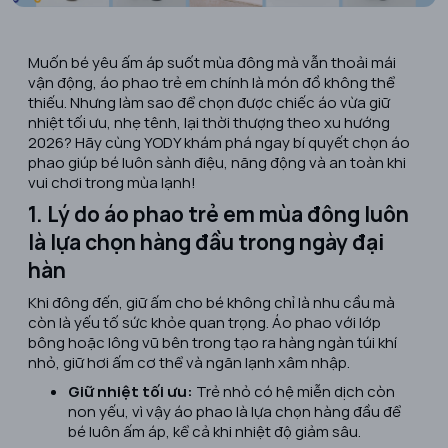
Muốn bé yêu ấm áp suốt mùa đông mà vẫn thoải mái
vận động, áo phao trẻ em chính là món đồ không thể
thiếu. Nhưng làm sao để chọn được chiếc áo vừa giữ
nhiệt tối ưu, nhẹ tênh, lại thời thượng theo xu hướng
2026? Hãy cùng YODY khám phá ngay bí quyết chọn áo
phao giúp bé luôn sành điệu, năng động và an toàn khi
vui chơi trong mùa lạnh!
1. Lý do áo phao trẻ em mùa đông luôn
là lựa chọn hàng đầu trong ngày đại
hàn
Khi đông đến, giữ ấm cho bé không chỉ là nhu cầu mà
còn là yếu tố sức khỏe quan trọng. Áo phao với lớp
bông hoặc lông vũ bên trong tạo ra hàng ngàn túi khí
nhỏ, giữ hơi ấm cơ thể và ngăn lạnh xâm nhập.
Giữ nhiệt tối ưu:
Trẻ nhỏ có hệ miễn dịch còn
non yếu, vì vậy áo phao là lựa chọn hàng đầu để
bé luôn ấm áp, kể cả khi nhiệt độ giảm sâu.