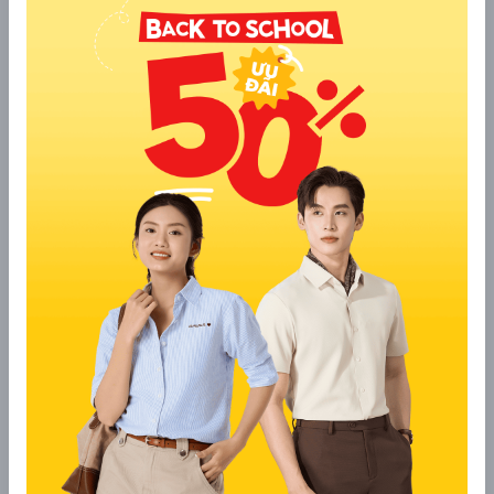
phao, áo len dệt kim, quần jeans là lựa chọn hoàn
hảo cho cả bé trai và bé gái. Áo phao giữ ấm tối
ưu, áo len tạo lớp cách nhiệt mềm mại, còn quần
jeans bền, dễ vận động. Bộ trang phục này giúp bé
chạy nhảy thoải mái mà vẫn phong cách khi đi học
hay đi chơi.
Điệu đà cho bé gái:
Muốn bé nữ tính mà vẫn ấm
áp, hãy thử áo phao dáng dài, váy len xòe hoặc
váy chữ A, quần tất/legging, bốt cổ thấp. Áo phao
dáng dài che phủ tốt, giữ ấm cả chân, váy len tạo
điểm nhấn duyên dáng, quần tất hay legging giúp
bé không lạnh khi vận động, bốt cổ thấp hoàn
thiện set đồ vừa xinh xắn, vừa tiện lợi.
Phong cách thể thao, năng lượng:
Cho các bé
thích chạy nhảy, vui chơi ngoài trời, kết hợp áo
phao gile hoặc tay dài, áo hoodie, quần jogger. Áo
phao gile nhẹ tênh giúp bé linh hoạt, hoodie giữ
ấm phần thân trên và tạo layer thời trang, quần
jogger co giãn, mềm mại, lý tưởng cho mọi hoạt
động thể chất.