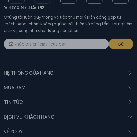
YODY XIN CHÀO 💖
Chúng tôi luôn quý trọng và tiếp thu mọi ý kiến đóng góp từ
khách hàng, nhằm không ngừng cải thiện và nâng tầm trải nghiệm
dịch vụ cũng như chất lượng sản phẩm.
Gửi
HỆ THỐNG CỬA HÀNG
MUA SẮM
Nam
TIN TỨC
Nữ
DỊCH VỤ KHÁCH HÀNG
Trẻ em
Chính sách khách hàng thân thiết
VỀ YODY