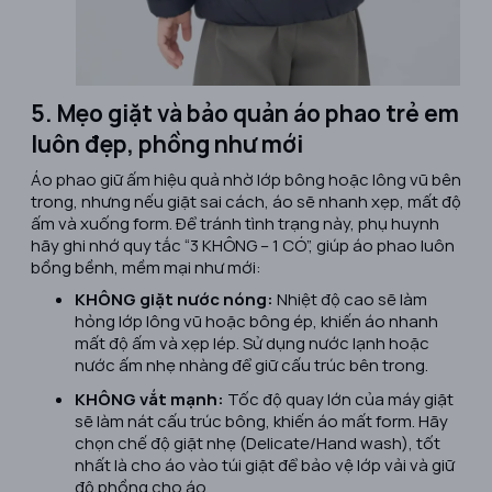
5. Mẹo giặt và bảo quản áo phao trẻ em
luôn đẹp, phồng như mới
Áo phao giữ ấm hiệu quả nhờ lớp bông hoặc lông vũ bên
trong, nhưng nếu giặt sai cách, áo sẽ nhanh xẹp, mất độ
ấm và xuống form. Để tránh tình trạng này, phụ huynh
hãy ghi nhớ quy tắc “3 KHÔNG – 1 CÓ”, giúp áo phao luôn
bồng bềnh, mềm mại như mới:
KHÔNG giặt nước nóng:
Nhiệt độ cao sẽ làm
hỏng lớp lông vũ hoặc bông ép, khiến áo nhanh
mất độ ấm và xẹp lép. Sử dụng nước lạnh hoặc
nước ấm nhẹ nhàng để giữ cấu trúc bên trong.
KHÔNG vắt mạnh:
Tốc độ quay lớn của máy giặt
sẽ làm nát cấu trúc bông, khiến áo mất form. Hãy
chọn chế độ giặt nhẹ (Delicate/Hand wash), tốt
nhất là cho áo vào túi giặt để bảo vệ lớp vải và giữ
độ phồng cho áo.