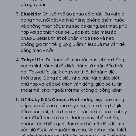
cả ngày dài.
Bluekids:
Chuyên về áo phao có chất liệu vải gió
bóng nhẹ, nổi bật với khả năng chống thấm nước
và chống nhăn tốt. Màu sắc đa dạng, bắt mắt, phù
hợp với sở thích của bé. Đặc biệt, các mẫu áo
phao Bluekids thiết kế phần khóa kéo và nẹp
chống gió tinh tế, giúp giữ ấm hiệu quả mà vẫn dễ
dàng mặc – cởi.
TokyoLife:
Đa dạng về màu sắc pastel như hồng,
xanh mint cùng nhiều kiểu dáng từ ngắn đến thắt
eo, TokyoLife tập trung vào thiết kế sành điệu,
thời trang. Dòng áo siêu nhẹ của hãng đặc biệt
phù hợp với các bé thích vận động, giúp bé tự tin,
thoải mái chơi ngoài trời mà không bị cồng kềnh.
LiTibaby & K’s Closet:
Hai thương hiệu này cung
cấp các mẫu áo phao dày dặn, form dáng từ gile
đến dáng dài, thích hợp cho các bé có làn da nhạy
cảm. Chất liệu an toàn, đường may chắc chắn,
chống rách hiệu quả, đảm bảo bé mặc lâu dài mà
vẫn giữ được vẻ ngoài chỉn chu. Ngoài ra, các thiết
kế còn tích hợp chi tiết tiện ích như túi, mũ gắn liền