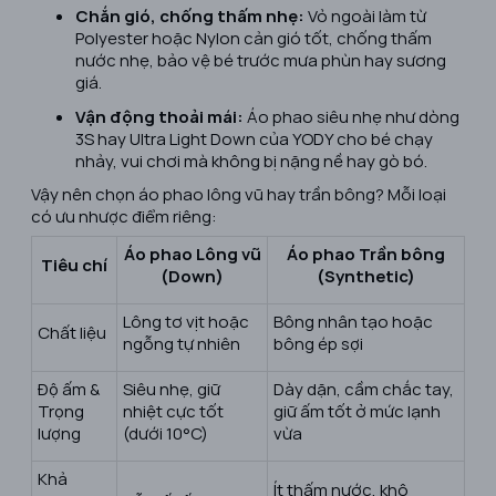
Chắn gió, chống thấm nhẹ:
Vỏ ngoài làm từ
Polyester hoặc Nylon cản gió tốt, chống thấm
nước nhẹ, bảo vệ bé trước mưa phùn hay sương
giá.
Vận động thoải mái:
Áo phao siêu nhẹ như dòng
3S hay Ultra Light Down của YODY cho bé chạy
nhảy, vui chơi mà không bị nặng nề hay gò bó.
Vậy nên chọn áo phao lông vũ hay trần bông? Mỗi loại
có ưu nhược điểm riêng:
Áo phao Lông vũ
Áo phao Trần bông
Tiêu chí
(Down)
(Synthetic)
Lông tơ vịt hoặc
Bông nhân tạo hoặc
Chất liệu
ngỗng tự nhiên
bông ép sợi
Độ ấm &
Siêu nhẹ, giữ
Dày dặn, cầm chắc tay,
Trọng
nhiệt cực tốt
giữ ấm tốt ở mức lạnh
lượng
(dưới 10°C)
vừa
Khả
Ít thấm nước, khô