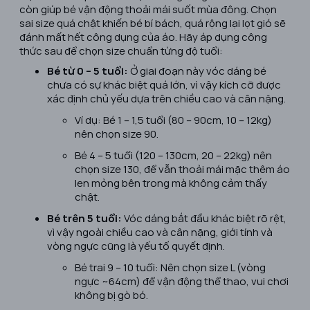
còn giúp bé vận động thoải mái suốt mùa đông. Chọn
sai size quá chật khiến bé bí bách, quá rộng lại lọt gió sẽ
đánh mất hết công dụng của áo. Hãy áp dụng công
thức sau để chọn size chuẩn từng độ tuổi:
Bé từ 0 – 5 tuổi:
Ở giai đoạn này vóc dáng bé
chưa có sự khác biệt quá lớn, vì vậy kích cỡ được
xác định chủ yếu dựa trên chiều cao và cân nặng.
Ví dụ: Bé 1 – 1,5 tuổi (80 – 90cm, 10 – 12kg)
nên chọn size 90.
Bé 4 – 5 tuổi (120 – 130cm, 20 – 22kg) nên
chọn size 130, để vẫn thoải mái mặc thêm áo
len mỏng bên trong mà không cảm thấy
chật.
Bé trên 5 tuổi:
Vóc dáng bắt đầu khác biệt rõ rệt,
vì vậy ngoài chiều cao và cân nặng, giới tính và
vòng ngực cũng là yếu tố quyết định.
Bé trai 9 – 10 tuổi: Nên chọn size L (vòng
ngực ~64cm) để vận động thể thao, vui chơi
không bị gò bó.