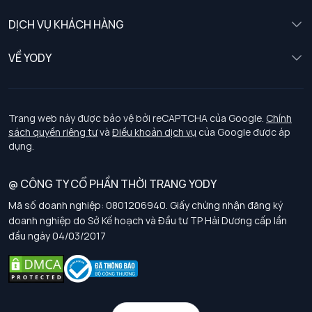
Nữ
DỊCH VỤ KHÁCH HÀNG
Trẻ em
Chính sách khách hàng thân thiết
VỀ YODY
Đồng phục
Chính sách đổi trả
Giới thiệu
Chính sách bảo vệ dữ liệu cá nhân
Tuyển dụng
Trang web này được bảo vệ bởi reCAPTCHA của Google.
Chính
sách quyền riêng tư
và
Điều khoản dịch vụ
của Google được áp
Chính sách thanh toán, giao nhận
dụng.
Chính sách chất lượng và an toàn sức khoẻ nghề nghiệp
@ CÔNG TY CỔ PHẦN THỜI TRANG YODY
Mã số doanh nghiệp: 0801206940. Giấy chứng nhận đăng ký
Chính sách đơn đồng phục
doanh nghiệp do Sở Kế hoạch và Đầu tư TP Hải Dương cấp lần
đầu ngày 04/03/2017
Hướng dẫn chọn kích thước