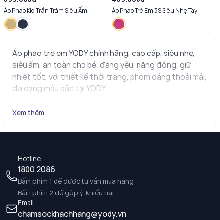
Áo Phao Kid Trần Trám Siêu Ấm
Áo Phao Trẻ Em 3S Siêu Nhẹ Tay
Raglan
Áo phao trẻ em YODY chính hãng, cao cấp, siêu nhẹ,
siêu ấm, an toàn cho bé, đáng yêu, năng động, giữ
nhiệt tốt, với thiết kế thời trang, phom dáng thoải mái,
đa dạng màu sắc tại YODY.
Xem thêm
Hotline
1800 2086
Bấm phím 1 để được tư vấn mua hàng
Bấm phím 2 để góp ý, khiếu nại
Email
chamsockhachhang@yody.vn