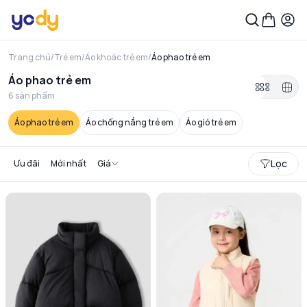
Trang chủ
/
Trẻ em
/
Áo khoác trẻ em
/
Áo phao trẻ em
Áo phao trẻ em
6
sản phẩm
Áo phao trẻ em
Áo chống nắng trẻ em
Áo gió trẻ em
Lọc
Ưu đãi
Mới nhất
Giá