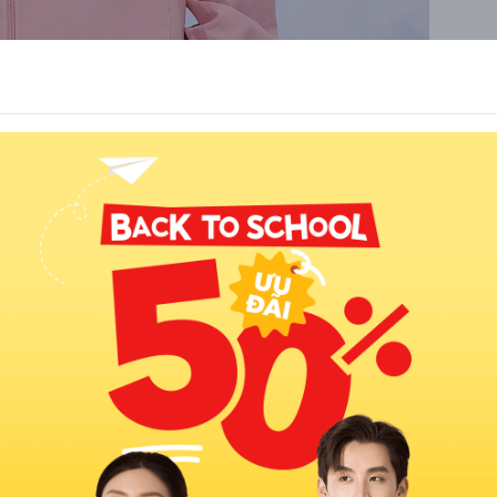
áo gió nữ Hà Nội đẹp
ong cách và đẳng cấp. Với sự chú trọng vào chất lượng và sự đổi
iêu dùng tin dùng trên toàn thế giới.
 mẫu áo gió đẹp mắt, phù hợp với mọi dáng vóc. YODY hiểu rằng mỗi
g kể bạn có hình thể như thế nào.
sắc. Từ những gam màu truyền thống đến những màu sắc nổi bật,
tôi cá nhân của mình.