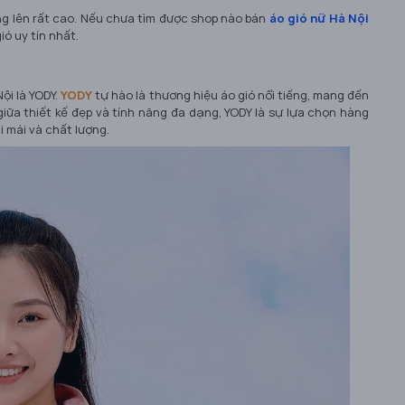
ng lên rất cao. Nếu chưa tìm được shop nào bán
áo gió nữ Hà Nội
ió uy tín nhất.
ội là YODY.
YODY
tự hào là thương hiệu áo gió nổi tiếng, mang đến
giữa thiết kế đẹp và tính năng đa dạng, YODY là sự lựa chọn hàng
 mái và chất lượng.