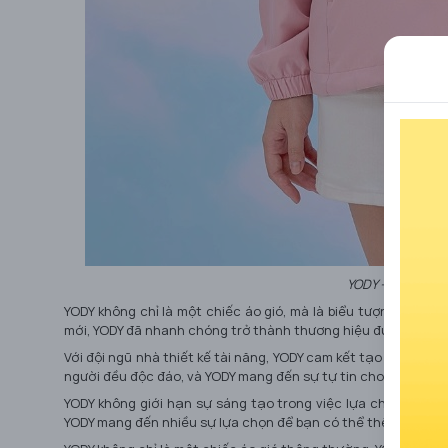
YODY - Shop bán 
YODY không chỉ là một chiếc áo gió, mà là biểu tượng của ph
mới, YODY đã nhanh chóng trở thành thương hiệu được người t
Với đội ngũ nhà thiết kế tài năng, YODY cam kết tạo ra những
người đều độc đáo, và YODY mang đến sự tự tin cho bạn, khôn
YODY không giới hạn sự sáng tạo trong việc lựa chọn màu 
YODY mang đến nhiều sự lựa chọn để bạn có thể thể hiện cái 