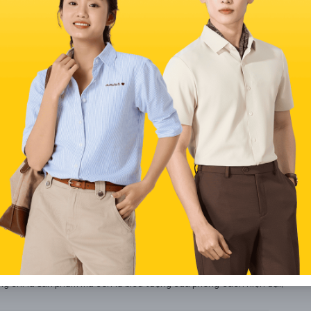
ợp công nghệ chống nước, chống bụi và chống gió, giúp bạn tự tin
ảo giữa thời trang và chức năng.
rở nên vô cùng bền bỉ. Bạn có thể yên tâm rằng chiếc áo gió YODY
 trải nghiệm thoải mái với trọng lượng siêu nhẹ. Không còn cảm
 cách của mình mọi lúc, mọi nơi.
am và nữ tại Việt Nam, với mục tiêu trở thành sự lựa chọn hàng
ine không chỉ là trang phục, mà còn là thói quen thời trang, với
ng lại trải nghiệm thoải mái và sang trọng. Mỗi sản phẩm của họ
òn là sự hòa quyện với xu hướng thời trang quốc tế, tạo nên phong
hơn 20 năm, không chỉ là điểm đến lý tưởng cho những người mua
hục tín đồ thời trang bởi sự đa dạng trong thiết kế và sự đổi mới
g chỉ là sản phẩm mà còn là biểu tượng của phong cách hiện đại,