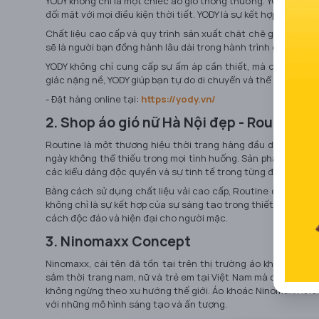
YODY không chỉ là một chiếc áo gió thông thường. YODY tích h
đối mặt với mọi điều kiện thời tiết. YODY là sự kết hợp hoàn h
Chất liệu cao cấp và quy trình sản xuất chặt chẽ giúp YODY t
sẽ là người bạn đồng hành lâu dài trong hành trình của bạn.
YODY không chỉ cung cấp sự ấm áp cần thiết, mà còn giữ cho
giác nặng nề, YODY giúp bạn tự do di chuyển và thể hiện phong
- Đặt hàng online tại:
https://yody.vn/
2. Shop áo gió nữ Hà Nội đẹp - Routine
Routine là một thương hiệu thời trang hàng đầu dành cho n
ngày không thể thiếu trong mọi tình huống. Sản phẩm của Rout
các kiểu dáng độc quyền và sự tinh tế trong từng đường may.
Bằng cách sử dụng chất liệu vải cao cấp, Routine cam kết ma
không chỉ là sự kết hợp của sự sáng tạo trong thiết kế, mà c
cách độc đáo và hiện đại cho người mặc.
3. Ninomaxx Concept
Ninomaxx, cái tên đã tồn tại trên thị trường áo khoác gió 
sắm thời trang nam, nữ và trẻ em tại Việt Nam mà còn chinh p
không ngừng theo xu hướng thế giới. Áo khoác Ninomaxx khôn
với những mô hình sáng tạo và ấn tượng.