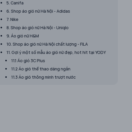
5. Canifa
6. Shop áo gió nữ Hà Nội - Adidas
7. Nike
8. Shop áo gió nữ Hà Nội - Uniqlo
9. Áo gió nữ H&M
10. Shop áo gió nữ Hà Nội chất lượng - FILA
11. Gợi ý một số mẫu áo gió nữ đẹp, hot hit tại YODY
11.1 Áo gió 3C Plus
11.2 Áo gió thể thao dáng ngắn
11.3 Áo gió thông minh trượt nước