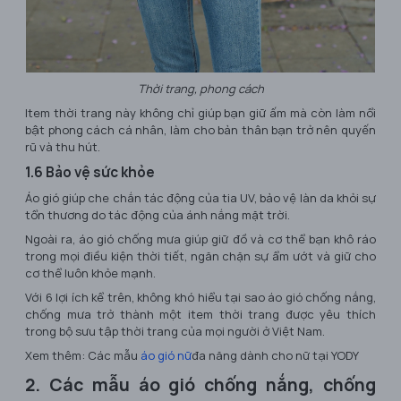
Thời trang, phong cách
Item thời trang này không chỉ giúp bạn giữ ấm mà còn làm nổi
bật phong cách cá nhân, làm cho bản thân bạn trở nên quyến
rũ và thu hút.
1.6 Bảo vệ sức khỏe
Áo gió giúp che chắn tác động của tia UV, bảo vệ làn da khỏi sự
tổn thương do tác động của ánh nắng mặt trời.
Ngoài ra, áo gió chống mưa giúp giữ đồ và cơ thể bạn khô ráo
trong mọi điều kiện thời tiết, ngăn chặn sự ẩm ướt và giữ cho
cơ thể luôn khỏe mạnh.
Với 6 lợi ích kể trên, không khó hiểu tại sao áo gió chống nắng,
chống mưa trở thành một item thời trang được yêu thích
trong bộ sưu tập thời trang của mọi người ở Việt Nam.
Xem thêm: Các mẫu
áo gió nữ
đa năng dành cho nữ tại YODY
2. Các mẫu áo gió chống nắng, chống