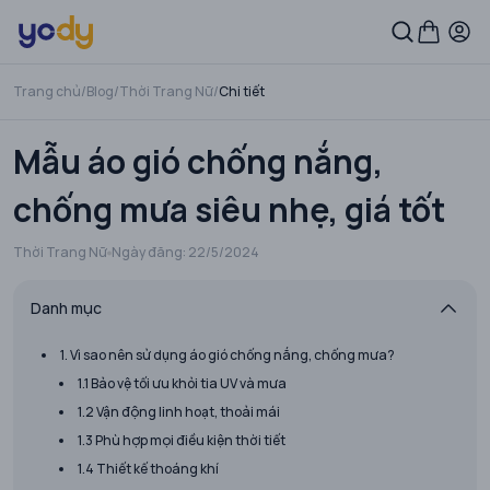
Trang chủ
/
Blog
/
Thời Trang Nữ
/
Chi tiết
Mẫu áo gió chống nắng,
chống mưa siêu nhẹ, giá tốt
Thời Trang Nữ
Ngày đăng:
22/5/2024
Danh mục
1. Vì sao nên sử dụng áo gió chống nắng, chống mưa?
1.1 Bảo vệ tối ưu khỏi tia UV và mưa
1.2 Vận động linh hoạt, thoải mái
1.3 Phù hợp mọi điều kiện thời tiết
1.4 Thiết kế thoáng khí