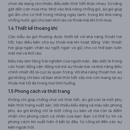
chọn đa dạng cho nhiều điều kiện thời tiết khác nhau, từ nắng
gắt đến cơn mưa nhẹ. Nhờ vào khả năng chống gió, áo gió giúp
giữ ấm cho cơ thể trong những ngày lạnh, trong khi khả năng
chống nước giữ cho bạn khô ráo và thoải mái khi trời mưa.
1.4 Thiết kế thoáng khí
Các mẫu áo gió thường được thiết kế với khả năng thoát hơi
tốt, tạo điều kiện cho sự thoải mái khi hoạt động. Việc thoát
hơi giúp ngăn chặn sự ngột ngạt và giữ cho cơ thể bạn luôn
mát mẻ và khô ráo.
Điều này làm tăng trải nghiệm của người mặc, đặc biệt là trong
các hoạt động vận động nơi mà sự thoải mái và khả năng điều
chỉnh nhiệt độ là cực kỳ quan trọng. Với khả năng thoát hơi, áo
gió không chỉ bảo vệ bạn khỏi thời tiết xấu mà còn mang lại sự
thoải mái tối đa trong mọi tình huống.
1.5 Phong cách và thời trang
Không chỉ giúp chống chọi với thời tiết, áo gió còn là một phụ
kiện thời trang xuất sắc. Với nhiều kiểu dáng và màu sắc phong
phú, áo gió không chỉ là một công cụ bảo vệ mà còn là điểm
nhấn cho phong cách cá nhân của bạn. Bạn có thể tự tin và
phong cách khi xuất hiện ở bất kỳ đâu, từ công sở đến các sự
kiện ngoài trời.