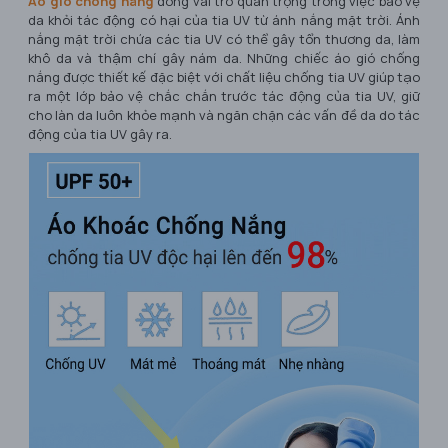
Áo gió chống nắng
đóng vai trò quan trọng trong việc bảo vệ
da khỏi tác động có hại của tia UV từ ánh nắng mặt trời. Ánh
nắng mặt trời chứa các tia UV có thể gây tổn thương da, làm
khô da và thậm chí gây nám da. Những chiếc áo gió chống
nắng được thiết kế đặc biệt với chất liệu chống tia UV giúp tạo
ra một lớp bảo vệ chắc chắn trước tác động của tia UV, giữ
cho làn da luôn khỏe mạnh và ngăn chặn các vấn đề da do tác
động của tia UV gây ra.