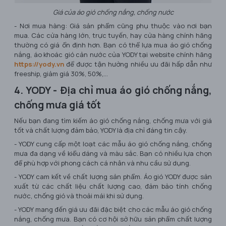
Giá của áo gió chống nắng, chống nước
- Nơi mua hàng: Giá sản phẩm cũng phụ thuộc vào nơi bạn
mua. Các cửa hàng lớn, trực tuyến, hay cửa hàng chính hãng
thường có giá ổn định hơn. Bạn có thể lựa mua áo gió chống
nắng, áo khoác gió cản nước của YODY tại website chính hãng
https://yody.vn
để được tận hưởng nhiều ưu đãi hấp dẫn như
freeship, giảm giá 30%, 50%,...
4. YODY - Địa chỉ mua áo gió chống nắng,
chống mưa giá tốt
Nếu bạn đang tìm kiếm áo gió chống nắng, chống mưa với giá
tốt và chất lượng đảm bảo, YODY là địa chỉ đáng tin cậy.
- YODY cung cấp một loạt các mẫu áo gió chống nắng, chống
mưa đa dạng về kiểu dáng và màu sắc. Bạn có nhiều lựa chọn
để phù hợp với phong cách cá nhân và nhu cầu sử dụng.
- YODY cam kết về chất lượng sản phẩm. Áo gió YODY được sản
xuất từ các chất liệu chất lượng cao, đảm bảo tính chống
nước, chống gió và thoải mái khi sử dụng.
- YODY mang đến giá ưu đãi đặc biệt cho các mẫu áo gió chống
nắng, chống mưa. Bạn có cơ hội sở hữu sản phẩm chất lượng