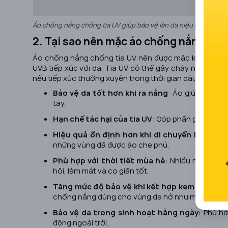
Áo chống nắng chống tia UV giúp bảo vệ làn da hiệu quả
2. Tại sao nên mặc áo chống nắng chố
Áo chống nắng chống tia UV nên được mặc khi đi ngoài t
UVB tiếp xúc với da. Tia UV có thể gây cháy nắng, s
nếu tiếp xúc thường xuyên trong thời gian dài, cụ thể:
Bảo vệ da tốt hơn khi ra nắng
: Áo giúp che ph
tay.
Hạn chế tác hại của tia UV
: Góp phần giảm nguy
Hiệu quả ổn định hơn khi di chuyển lâu ngoài
những vùng đã được áo che phủ.
Phù hợp với thời tiết mùa hè
: Nhiều mẫu áo c
hôi, làm mát và co giãn tốt.
Tăng mức độ bảo vệ khi kết hợp kem chống 
chống nắng dùng cho vùng da hở như mặt, cổ, c
Bảo vệ da trong sinh hoạt hằng ngày
: Phù hợ
động ngoài trời.