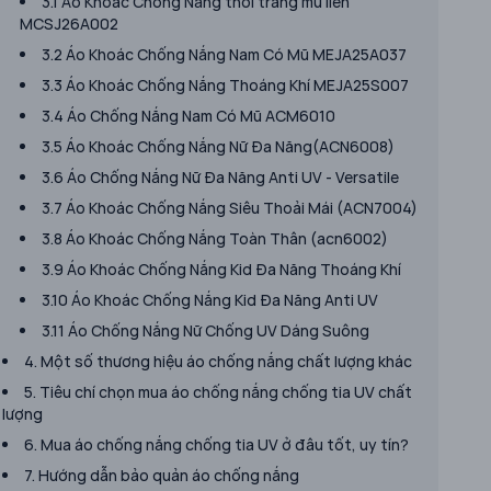
3.1 Áo Khoác Chống Nắng thời trang mũ liền
MCSJ26A002
3.2 Áo Khoác Chống Nắng Nam Có Mũ MEJA25A037
3.3 Áo Khoác Chống Nắng Thoáng Khí MEJA25S007
3.4 Áo Chống Nắng Nam Có Mũ ACM6010
3.5 Áo Khoác Chống Nắng Nữ Đa Năng(ACN6008)
3.6 Áo Chống Nắng Nữ Đa Năng Anti UV - Versatile
3.7 Áo Khoác Chống Nắng Siêu Thoải Mái (ACN7004)
3.8 Áo Khoác Chống Nắng Toàn Thân (acn6002)
3.9 Áo Khoác Chống Nắng Kid Đa Năng Thoáng Khí
3.10 Áo Khoác Chống Nắng Kid Đa Năng Anti UV
3.11 Áo Chống Nắng Nữ Chống UV Dáng Suông
4. Một số thương hiệu áo chống nắng chất lượng khác
5. Tiêu chí chọn mua áo chống nắng chống tia UV chất
lượng
6. Mua áo chống nắng chống tia UV ở đâu tốt, uy tín?
7. Hướng dẫn bảo quản áo chống nắng