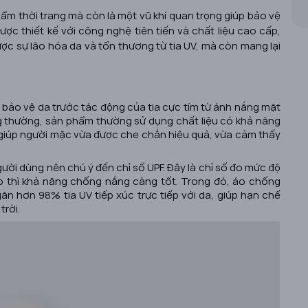
ẩm thời trang mà còn là một vũ khí quan trọng giúp bảo vệ
ược thiết kế với công nghệ tiên tiến và chất liệu cao cấp,
ợc sự lão hóa da và tổn thương từ tia UV, mà còn mang lại
ể bảo vệ da trước tác động của tia cực tím từ ánh nắng mặt
ng thường, sản phẩm thường sử dụng chất liệu có khả năng
, giúp người mặc vừa được che chắn hiệu quả, vừa cảm thấy
ời dùng nên chú ý đến chỉ số UPF. Đây là chỉ số đo mức độ
ao thì khả năng chống nắng càng tốt. Trong đó, áo chống
n hơn 98% tia UV tiếp xúc trực tiếp với da, giúp hạn chế
trời.