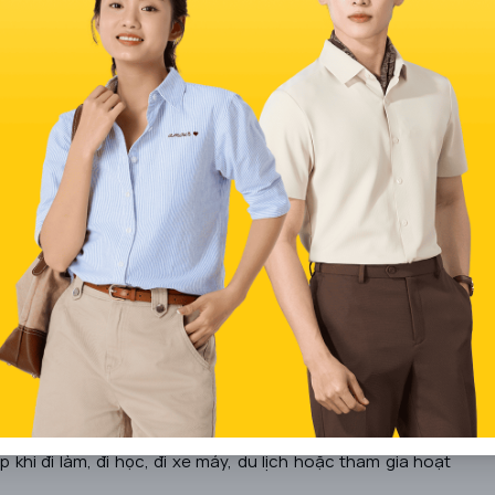
ng tia UV?
rời vì đây là lớp bảo vệ trực tiếp giúp hạn chế tia UVA và
ạm nám, lão hóa da sớm và làm tăng nguy cơ tổn thương da
ủ các vùng dễ bắt nắng như cổ, vai, cánh tay, lưng và bàn
 cơ cháy nắng, sạm da, nám và lão hóa da do ánh nắng.
 trời
: Không cần thoa lại liên tục như kem chống nắng ở
hống nắng hiện nay có chất liệu thoáng khí, thấm hút mồ
nắng
: Áo chống nắng bảo vệ vùng được che phủ, còn kem
hân.
p khi đi làm, đi học, đi xe máy, du lịch hoặc tham gia hoạt