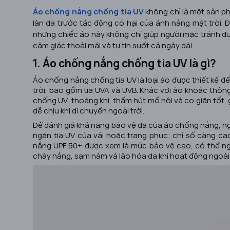
Áo chống nắng chống tia UV
không chỉ là một sản ph
làn da trước tác động có hại của ánh nắng mặt trời. Đ
những chiếc áo này không chỉ giúp người mặc tránh đư
cảm giác thoải mái và tự tin suốt cả ngày dài.
1. Áo chống nắng chống tia UV là gì?
Áo chống nắng chống tia UV là loại áo được thiết kế đ
trời, bao gồm tia UVA và UVB. Khác với áo khoác thô
chống UV, thoáng khí, thấm hút mồ hôi và co giãn tốt
dễ chịu khi di chuyển ngoài trời.
Để đánh giá khả năng bảo vệ da của áo chống nắng, ngư
ngăn tia UV của vải hoặc trang phục; chỉ số càng c
nắng UPF 50+ được xem là mức bảo vệ cao, có thể ngă
cháy nắng, sạm nám và lão hóa da khi hoạt động ngoài 