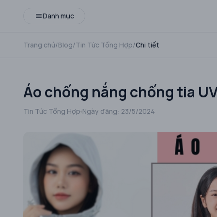
Danh mục
Trang chủ
/
Blog
/
Tin Tức Tổng Hợp
/
Chi tiết
Áo chống nắng chống tia UV 
Tin Tức Tổng Hợp
Ngày đăng:
23/5/2024