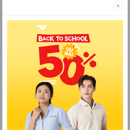
4. Các hoạt động trong ngày 4/12
Ngày Ôm Quốc tế được chào đón bằng nhiều hoạt động ý 
nghĩa trên toàn thế giới. Ngoài việc ôm những người thân 
yêu, bạn có thể tham gia:
Flashmob ôm tập thể:
 Nhiều nhóm bạn trẻ thường tổ 
chức các màn flashmob ôm tập thể ở nơi công cộng 
để lan tỏa thông điệp yêu thương và kết nối mọi 
người.