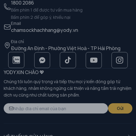
1800 2086
Bấm phím 1 để được tư vấn mua hàng
Bấm phím 2 để góp ý, khiếu nại
Email
chamsockhachhang@yody.vn
Địa chỉ
Đường An Định - Phường Việt Hoà - TP Hải Phòng
YODY XIN CHÀO 💖
Chúng tôi luôn quý trọng và tiếp thu mọi ý kiến đóng góp từ
khách hàng, nhằm không ngừng cải thiện và nâng tầm trải nghiệm
dịch vụ cũng như chất lượng sản phẩm.
Gửi