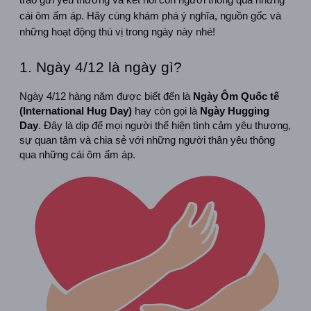
cái ôm ấm áp. Hãy cùng khám phá ý nghĩa, nguồn gốc và 
những hoạt động thú vị trong ngày này nhé!
1. Ngày 4/12 là ngày gì?
Ngày 4/12 hàng năm được biết đến là 
Ngày Ôm Quốc tế 
(International Hug Day)
 hay còn gọi là 
Ngày Hugging 
Day
. Đây là dịp để mọi người thể hiện tình cảm yêu thương, 
sự quan tâm và chia sẻ với những người thân yêu thông 
qua những cái ôm ấm áp.